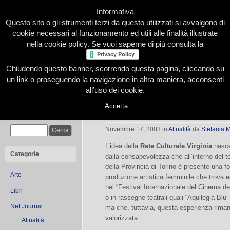
Informativa
Questo sito o gli strumenti terzi da questo utilizzati si avvalgono di
cookie necessari al funzionamento ed utili alle finalità illustrate
nella cookie policy. Se vuoi saperne di più consulta la
Chiudendo questo banner, scorrendo questa pagina, cliccando su
Home
Presentazione
Redazione
Le nostre firme
un link o proseguendo la navigazione in altra maniera, acconsenti
all’uso dei cookie.
Accetta
Parte la sfida di “Virginia”
Cerca
Novembre 17, 2003
in
Attualità
da
Stefania M
L’idea della
Rete Culturale Virginia
nasce
Categorie
dalla consapevolezza che all’interno del ter
della Provincia di Torino è presente una fo
Arte
produzione artistica femminile che trova 
nel “Festival Internazionale del Cinema d
Libri
o in rassegne teatrali quali “Aquilegia Blu”
Net Journal
ma che, tuttavia, questa esperienza rima
valorizzata.
Attualità