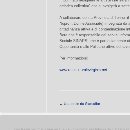
Il Comitato designerà le artiste che saran
artistica collettiva” che si svolgerà a set
A collaborare con la Provincia di Torino, 
Noprofit Donne Associate) impegnata da an
cittadinanza attiva e di contaminazione int
Beta che è responsabile dei servizi informat
Sociale SINAPSI che è particolarmente attiv
Opportunità e alle Politiche attive del lavo
Per informazioni:
www.reteculturalevirginia.net
←
Una notte da Starsailor
www.traspi.net [magazine on line - supplemento quotidiano de Il Traspiratore 