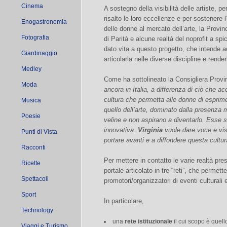
Cinema
A sostegno della visibilità delle artiste, pe
risalto le loro eccellenze e per sostenere 
Enogastronomia
delle donne al mercato dell’arte, la Provinc
Fotografia
di Parità e alcune realtà del noprofit a 
dato vita a questo progetto, che intende ac
Giardinaggio
articolarla nelle diverse discipline e render
Medley
Come ha sottolineato la Consigliera Provi
Moda
ancora in Italia, a differenza di ciò che ac
cultura che permetta alle donne di esprime
Musica
quello dell’arte, dominato dalla presenza 
Poesie
veline e non aspirano a diventarlo. Esse 
innovativa.
Virginia
vuole dare voce e visi
Punti di Vista
portare avanti e a diffondere questa cultur
Racconti
Per mettere in contatto le varie realtà pres
Ricette
portale articolato in tre “reti”, che permette
Spettacoli
promotori/organizzatori di eventi culturali 
Sport
In particolare,
Technology
una
rete istituzionale
il cui scopo è quello
Viaggi e Turismo