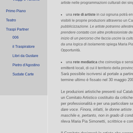
artiste nelle programmazioni culturali dei si
Primo Piano
una
rete di artiste
in cui ognuna potrà ent
Teatro
visibili le proprie produzioni attraverso un C
pubblicizzazione. Le artiste potranno allestire
Traspi Partner
prendere contatto con altre professioniste dei s
006
inizio di un percorso che faccia uscire la cul
da una logica di isolamento
spiega Maria Pia
il Traspiratore
Opportunità.
Libri da Gustare
una
rete mediatica
che coinvolga e sensibi
Pietro d'Agostino
emittenti locali, di cui il territorio della provin
Sarà possibile iscriversi al portale a partir
Sudate Carte
termine ultimo è fissato nel 30 maggio 20
Le produzioni artistiche presenti sul Cat
un Comitato Artistico costituito da critich
per professionalità e per una particolare s
dare voce. Finora, infatti, le donne artiste
maschile e, pertanto, non in grado di cond
rileva Maria Pia Simonetti, scrittrice e c