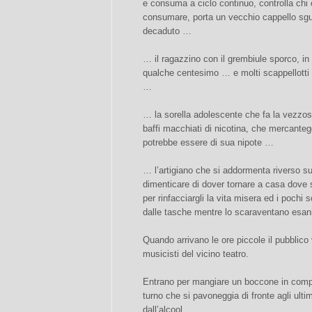
e consuma a ciclo continuo, controlla chi 
consumare, porta un vecchio cappello sgua
decaduto …
… il ragazzino con il grembiule sporco, i
qualche centesimo … e molti scappellotti
…
… la sorella adolescente che fa la vezzos
baffi macchiati di nicotina, che mercante
potrebbe essere di sua nipote …
… l’artigiano che si addormenta riverso s
dimenticare di dover tornare a casa dove s
per rinfacciargli la vita misera ed i pochi 
dalle tasche mentre lo scaraventano esani
Quando arrivano le ore piccole il pubblico 
musicisti del vicino teatro.
Entrano per mangiare un boccone in compag
turno che si pavoneggia di fronte agli ulti
dall’alcool.