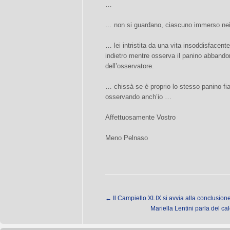
…
… non si guardano, ciascuno immerso nei 
… lei intristita da una vita insoddisfacent
indietro mentre osserva il panino abbando
dell’osservatore.
… chissà se è proprio lo stesso panino fi
osservando anch’io …
Affettuosamente Vostro
Meno Pelnaso
←
Il Campiello XLIX si avvia alla conclusion
Mariella Lentini parla del c