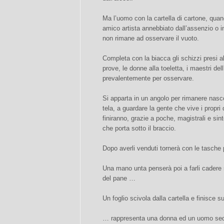
Ma l’uomo con la cartella di cartone, qua
amico artista annebbiato dall’assenzio o 
non rimane ad osservare il vuoto.
Completa con la biacca gli schizzi presi al
prove, le donne alla toeletta, i maestri del
prevalentemente per osservare.
Si apparta in un angolo per rimanere nasc
tela, a guardare la gente che vive i propri 
finiranno, grazie a poche, magistrali e sint
che porta sotto il braccio.
Dopo averli venduti tornerà con le tasche 
Una mano unta penserà poi a farli cadere n
del pane …
Un foglio scivola dalla cartella e finisce
… rappresenta una donna ed un uomo sedut