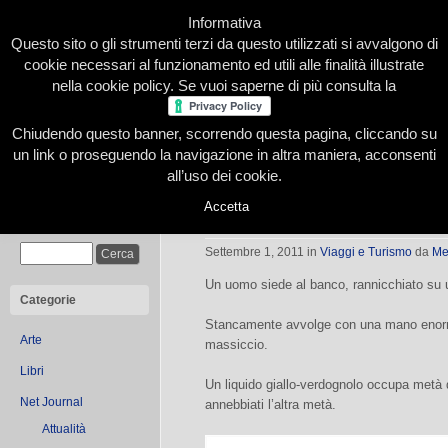
Informativa
Questo sito o gli strumenti terzi da questo utilizzati si avvalgono di
cookie necessari al funzionamento ed utili alle finalità illustrate
nella cookie policy. Se vuoi saperne di più consulta la
Chiudendo questo banner, scorrendo questa pagina, cliccando su
Home
Presentazione
Redazione
Le nostre firme
un link o proseguendo la navigazione in altra maniera, acconsenti
all’uso dei cookie.
Accetta
PARIGI – Brasserie Patisserie e Bist
Cerca
Settembre 1, 2011
in
Viaggi e Turismo
da
Me
Un uomo siede al banco, rannicchiato su u
Categorie
Stancamente avvolge con una mano enorme 
Arte
massiccio.
Libri
Un liquido giallo-verdognolo occupa metà d
Net Journal
annebbiati l’altra metà.
Attualità