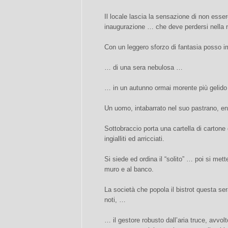
Il locale lascia la sensazione di non esse
inaugurazione … che deve perdersi nella n
Con un leggero sforzo di fantasia posso
… di una sera nebulosa …
… in un autunno ormai morente più gelido
Un uomo, intabarrato nel suo pastrano, ent
Sottobraccio porta una cartella di cartone
ingialliti ed arricciati.
Si siede ed ordina il “solito” … poi si met
muro e al banco.
La società che popola il bistrot questa sera
noti, …
… il gestore robusto dall’aria truce, avvolt