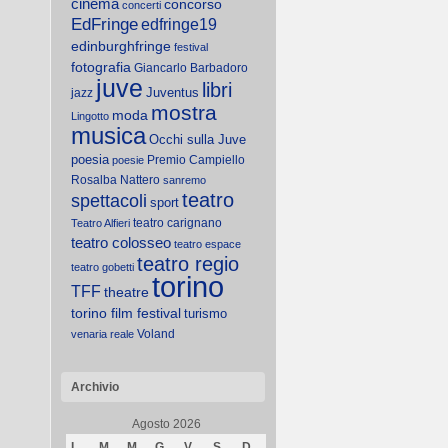
cinema
concorso
concerti
EdFringe
edfringe19
edinburghfringe
festival
fotografia
Giancarlo Barbadoro
juve
libri
Juventus
jazz
mostra
moda
Lingotto
musica
Occhi sulla Juve
poesia
Premio Campiello
poesie
Rosalba Nattero
sanremo
teatro
spettacoli
sport
teatro carignano
Teatro Alfieri
teatro colosseo
teatro espace
teatro regio
teatro gobetti
torino
TFF
theatre
torino film festival
turismo
Voland
venaria reale
Archivio
Agosto 2026
L
M
M
G
V
S
D