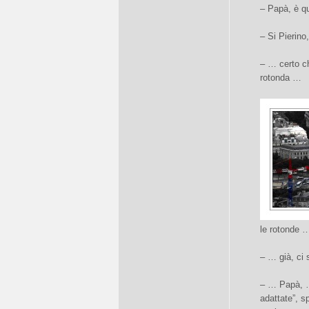
– Papà, è q
– Si Pierino
– … certo ch
rotonda …
le rotonde 
– … già, ci
– … Papà, …
adattate”, s