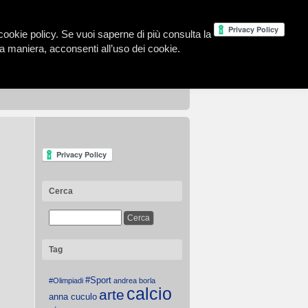
la cookie policy. Se vuoi saperne di più consulta la
 maniera, acconsenti all’uso dei cookie.
Cerca
Tag
#Sport
#Olimpiadi
andrea borla
calcio
arte
anna cuculo