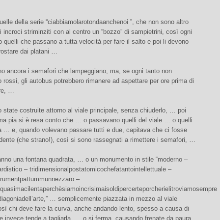
elle della serie “ciabbiamolarotondaanchenoi ”, che non sono altro
i incroci striminziti con al centro un “bozzo” di sampietrini, così ogni
o quelli che passano a tutta velocità per fare il salto e poi li devono
ostare dai platani …
no ancora i semafori che lampeggiano, ma, se ogni tanto non
 rossi, gli autobus potrebbero rimanere ad aspettare per ore prima di
re, …
 state costruite attorno al viale principale, senza chiuderlo, … poi
a pia si è resa conto che … o passavano quelli del viale … o quelli
a … e, quando volevano passare tutti e due, capitava che ci fosse
dente (che strano!), così si sono rassegnati a rimettere i semafori, …
nno una fontana quadrata, … o un monumento in stile “moderno –
distico – tridimensionalpostatomicochefatantointellettuale –
umrumentpattummunnezzaro –
aquasimacilentaperchèsiamoincrisimaisoldipercerteporcherielitroviamosempre
diagoniadell’arte,” … semplicemente piazzata in mezzo al viale
così chi deve fare la curva, anche andando lento, spesso a causa di
 invece tende a tagliarla, … o si ferma, causando frenate da paura