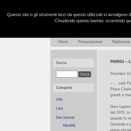
Questo sito o gli strumenti terzi da questo utilizzati si avvalgono d
Chiudendo questo banner, scorrendo ques
Home
Presentazione
Redazione
PARIGI – L
Cerca
Dicembre 16
– … vedi Pi
Categorie
Place Charle
grandi e mae
Arte
Devi sapere
Libri
dal 1970, tu
Net Journal
quando fu ri
Generale e p
Attualità
nome inizia