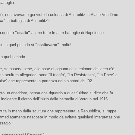
battaglia …
, non avevamo già visto la colonna di Austerlitz in Place Vendôme
va”
la battaglia di Austerlitz?
a questa
“esalta”
anche tutte le altre battaglie di Napoleone.
e in quel periodo si
“esaltavano”
molto!
in quel periodo …
 se osservi bene, alla base di ognuna delle colonne dell’arco c’è
ma scultura allegorica, sono “Il trionfo”, “La Resistenza”, “La Pace” e
aise” che rappresenta la partenza dei volontari del ’92.
nto un aneddoto, pensa che riguardo a quest’ultima si dice che fu
 incidente il giorno dell’inizio della battaglia di Verdun nel 1916.
uta in mano dalla scultura che rappresenta la Repubblica, si ruppe,
mediatamente nascosta in modo da evitare qualsiasi interpretazione
resagio.