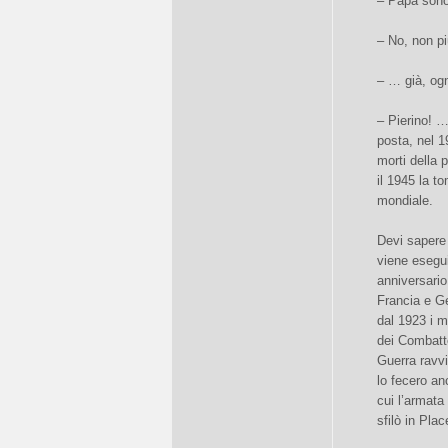
– Papà sono 
– No, non pi
– … già, og
– Pierino! …
posta, nel 1
morti della 
il 1945 la t
mondiale.
Devi sapere 
viene esegu
anniversario
Francia e Ge
dal 1923 i 
dei Combatte
Guerra ravv
lo fecero an
cui l’armata
sfilò in Plac