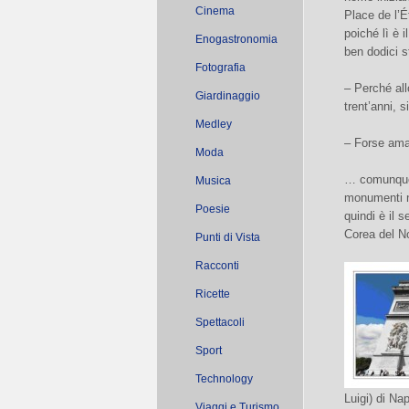
Cinema
Place de l’Ét
poiché lì è i
Enogastronomia
ben dodici 
Fotografia
– Perché all
Giardinaggio
trent’anni, 
Medley
– Forse ama
Moda
… comunque 
Musica
monumenti ne
Poesie
quindi è il 
Corea del N
Punti di Vista
Racconti
Ricette
Spettacoli
Sport
Technology
Luigi) di Na
Viaggi e Turismo