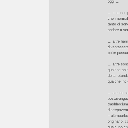
oggi …
… ci sono qu
che i normal
tanto ci son
andare a scr
… altre han
diventassero
poter passa
… altre sono
qualche anim
della rotond
qualche inci
… alcune ha
postavanguar
trashlerci
diartepover
– ultimourlo
originario, 
qualcuno che