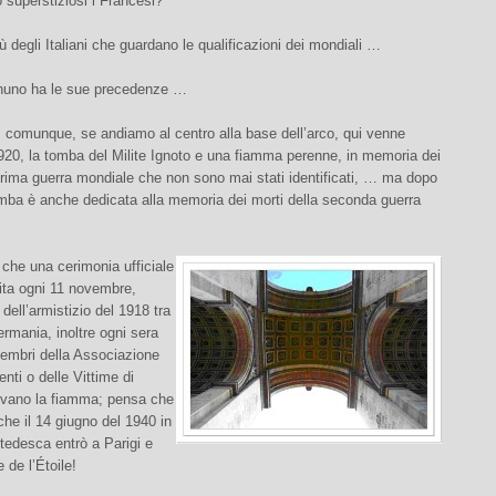
superstiziosi i Francesi?
ù degli Italiani che guardano le qualificazioni dei mondiali …
nuno ha le sue precedenze …
 comunque, se andiamo al centro alla base dell’arco, qui venne
920, la tomba del Milite Ignoto e una fiamma perenne, in memoria dei
prima guerra mondiale che non sono mai stati identificati, … ma dopo
omba è anche dedicata alla memoria dei morti della seconda guerra
che una cerimonia ufficiale
ita ogni 11 novembre,
 dell’armistizio del 1918 tra
rmania, inoltre ogni sera
membri della Associazione
nti o delle Vittime di
ivano la fiamma; pensa che
che il 14 giugno del 1940 in
 tedesca entrò a Parigi e
e de l’Étoile!