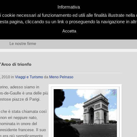
Informativa
i cookie necessari al funzionamento ed utili alle finalità illustrate nel
ta pagina, cliccando su un link o proseguendo la navigazione in altra
Accetta
Le nostre firme
’Arco di trionfo
, 2010
in
Viaggi e Turismo
da
Meno Pelnaso
erino, adesso siamo in
s-de-Gaulle è una delle più
stose piazze di Parigi.
 che è stata chiamata così
 non eri neppure nato,
nominata in onore del
residente francese. Il suo
le era più semplicemente