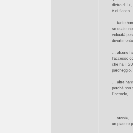
dietro di lui
è di fianco
… tante han
se qualcuno 
velocità per
divertimento
… alcune han
l’accesso co
che ha il S
parcheggio, e
… altre hann
perché non s
l’incrocio,
…
… suvvia, …
un piacere p