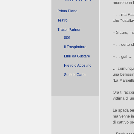
morirono in 
Primo Piano
– … ma Papà
Teatro
che
“esalta
Traspi Partner
– Sicuro, m
006
– … certo ch
il Traspiratore
Libri da Gustare
– … già! … 
Pietro d'Agostino
… comunque,
una bellissi
Sudate Carte
“La Marseill
Ora ti racco
vittima di un
La spada ten
ma venne im
di cattivo p