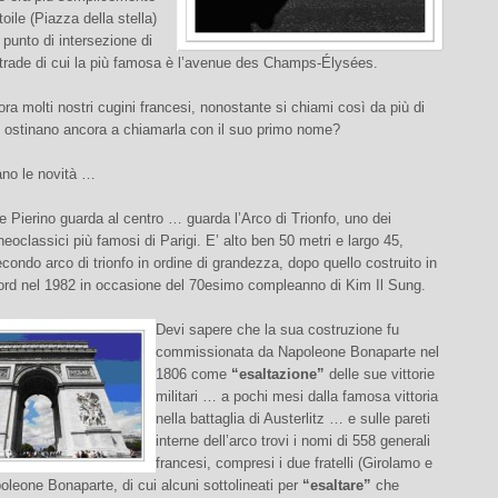
oile (Piazza della stella)
l punto di intersezione di
strade di cui la più famosa è l’avenue des Champs-Élysées.
ora molti nostri cugini francesi, nonostante si chiami così da più di
si ostinano ancora a chiamarla con il suo primo nome?
no le novità …
Pierino guarda al centro … guarda l’Arco di Trionfo, uno dei
oclassici più famosi di Parigi. E’ alto ben 50 metri e largo 45,
secondo arco di trionfo in ordine di grandezza, dopo quello costruito in
ord nel 1982 in occasione del 70esimo compleanno di Kim Il Sung.
Devi sapere che la sua costruzione fu
commissionata da Napoleone Bonaparte nel
1806 come
“esaltazione”
delle sue vittorie
militari … a pochi mesi dalla famosa vittoria
nella battaglia di Austerlitz … e sulle pareti
interne dell’arco trovi i nomi di 558 generali
francesi, compresi i due fratelli (Girolamo e
poleone Bonaparte, di cui alcuni sottolineati per
“esaltare”
che