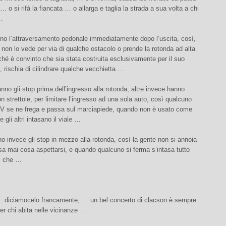
, … o si rifà la fiancata … o allarga e taglia la strada a sua volta a chi
 …
no l’attraversamento pedonale immediatamente dopo l’uscita, così,
non lo vede per via di qualche ostacolo o prende la rotonda ad alta
ché è convinto che sia stata costruita esclusivamente per il suo
, rischia di cilindrare qualche vecchietta …
no gli stop prima dell’ingresso alla rotonda, altre invece hanno
n strettoie, per limitare l’ingresso ad una sola auto, così qualcuno
UV se ne frega e passa sul marciapiede, quando non è usato come
 gli altri intasano il viale …
o invece gli stop in mezzo alla rotonda, così la gente non si annoia
a mai cosa aspettarsi, e quando qualcuno si ferma s’intasa tutto
 … che …
 diciamocelo francamente, … un bel concerto di clacson è sempre
er chi abita nelle vicinanze …