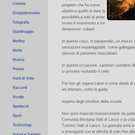
Cinema
progetto che ha come
obiettivo quello di dare la
Enogastronomia
possibilità a tutti di poter
Fotografia
vivere il movimento a tre
dimensioni: volare!
Giardinaggio
Medley
In questo caso, in parapendio, un mezzo
sensazioni impareggiabili, come galleggiar
Moda
silenzio di panorami mozzafiato.
Musica
In questa occasione, saranno i portatori 
Poesie
si provano visitando il cielo.
Punti di Vista
Per loro gli organizzatori si sono dotati d
Racconti
ed atterrare, sotto la guida
Ricette
esperta degli istruttori della scuola.
Spettacoli
Non sono mancati riconoscimenti da parte
Sport
Comunità Montana Valli di Lanzo e la coll
Technology
Turistici Valli di Lanzo. La giornata avrà ini
e proseguirà con le attività di volo fino all
Viaggi e Turismo