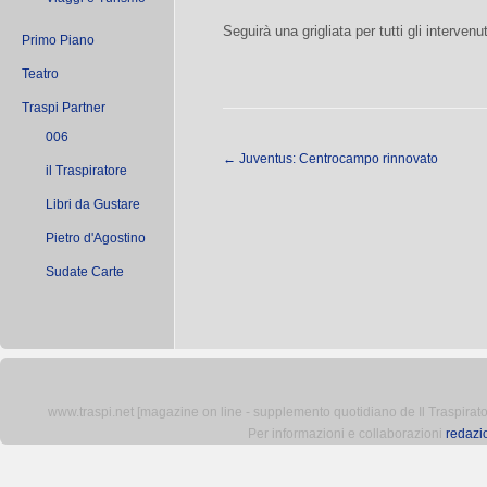
Seguirà una grigliata per tutti gli intervenut
Primo Piano
Teatro
Traspi Partner
006
←
Juventus: Centrocampo rinnovato
il Traspiratore
Libri da Gustare
Pietro d'Agostino
Sudate Carte
www.traspi.net [magazine on line - supplemento quotidiano de Il Traspiratore 
Per informazioni e collaborazioni
redazi