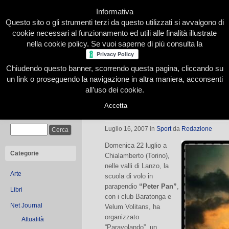
Informativa
Questo sito o gli strumenti terzi da questo utilizzati si avvalgono di
cookie necessari al funzionamento ed utili alle finalità illustrate
nella cookie policy. Se vuoi saperne di più consulta la
Chiudendo questo banner, scorrendo questa pagina, cliccando su
Home
Presentazione
Redazione
Le nostre firme
un link o proseguendo la navigazione in altra maniera, acconsenti
all’uso dei cookie.
Accetta
Paravolando: il volo per tutti
Cerca
Luglio 16, 2007
in
Sport
da
Redazione
Domenica 22 luglio a
Categorie
Chialamberto (Torino),
nelle valli di Lanzo, la
Arte
scuola di volo in
parapendio
“Peter Pan”
,
Libri
con i club Baratonga e
Net Journal
Velum Volitans, ha
organizzato
Attualità
“Paravolando”, un