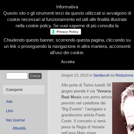
Informativa
Questo sito o gli strumenti terzi da questo utilizzati si avvalgono di
cookie necessari al funzionamento ed utili alle finalità illustrate
nella cookie policy. Se vuoi saperne di più consulta la
Chiudendo questo banner, scorrendo questa pagina, cliccando su
Home
Presentazione
Redazione
Le nostre firme
un link o proseguendo la navigazione in altra maniera, acconsenti
all’uso dei cookie.
Accetta
Paolo Conte a Venaria Reale
Cerca
Giugno 23, 2010
in
Spettacoli
da
Redazione
Alle porte di Torino lunedì 28
Categorie
giugno prende il via “
Venaria
Real Music
con primo artista
Arte
previsto nel cartellone dei
“Big Events”: l’astigiano e
Libri
grandissimo artista Paolo
Net Journal
Conte. Il concerto si terrà
preso la Regia di Venaria
Attualità
nell’area Main stage.