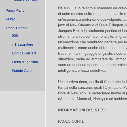
Da anni il suo talento è osannato da criti
Primo Piano
di unire musica colta e pop orecchiabile r
Teatro
un’esperienza profonda e coinvolgente. La 
jazz di New Orleans o di Duke Ellington, l
Traspi Partner
Jacques Brel o la stralunata poetica di 
006
strumento unico ed inconfondibile, in grad
un’emozione che sembrano perfette per le 
il Traspiratore
malinconie, come anche di forti passioni. 
Libri da Gustare
tradurre in un linguaggio originale, ricco d
situazioni, storie ed atmosfere dell’imma
Pietro d'Agostino
sono un continuo sperimentare contaminazio
intelligenza e forza seduttiva.
Sudate Carte
Una carriera ricca, quella di Conte che lo h
templi della canzone, quali l’Olympia di Pa
Note di New York, a partecipare inoltre ai p
(Montreux, Montreal, Nancy) e ad incidere 
INFORMAZIONI DI SINTESI
PAOLO CONTE