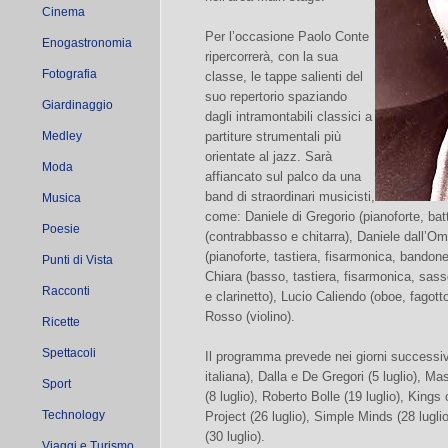
Cinema
Per l’occasione Paolo Conte
Enogastronomia
ripercorrerà, con la sua
Fotografia
classe, le tappe salienti del
suo repertorio spaziando
Giardinaggio
dagli intramontabili classici a
Medley
partiture strumentali più
orientate al jazz. Sarà
Moda
affiancato sul palco da una
band di straordinari musicisti,
Musica
come: Daniele di Gregorio (pianoforte, ba
Poesie
(contrabbasso e chitarra), Daniele dall’Om
(pianoforte, tastiera, fisarmonica, bandone
Punti di Vista
Chiara (basso, tastiera, fisarmonica, sasso
Racconti
e clarinetto), Lucio Caliendo (oboe, fagotto
Rosso (violino).
Ricette
Spettacoli
Il programma prevede nei giorni successivi
italiana), Dalla e De Gregori (5 luglio), Ma
Sport
(8 luglio), Roberto Bolle (19 luglio), King
Technology
Project (26 luglio), Simple Minds (28 luglio
(30 luglio).
Viaggi e Turismo