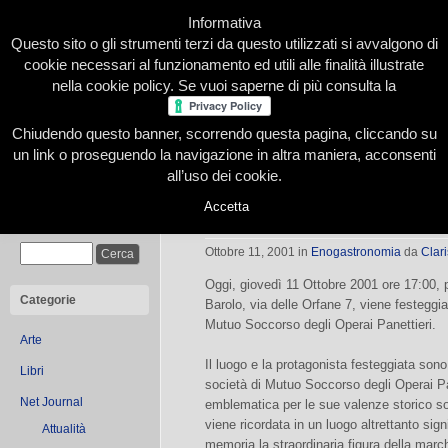
Informativa
Questo sito o gli strumenti terzi da questo utilizzati si avvalgono di
cookie necessari al funzionamento ed utili alle finalità illustrate
nella cookie policy. Se vuoi saperne di più consulta la
Chiudendo questo banner, scorrendo questa pagina, cliccando su
Home
Presentazione
Redazione
Le nostre firme
un link o proseguendo la navigazione in altra maniera, acconsenti
all’uso dei cookie.
Accetta
Pane al pane
Cerca
Ottobre 11, 2001
in
Enogastronomia
da
Clari
Oggi, giovedì 11 Ottobre 2001 ore 17:00, 
Categorie
Barolo, via delle Orfane 7, viene festeggia
Mutuo Soccorso degli Operai Panettieri.
Arte
Il luogo e la protagonista festeggiata sono 
Libri
società di Mutuo Soccorso degli Operai Pa
Net Journal
emblematica per le sue valenze storico soci
viene ricordata in un luogo altrettanto sig
Attualità
memoria la straordinaria figura della marc