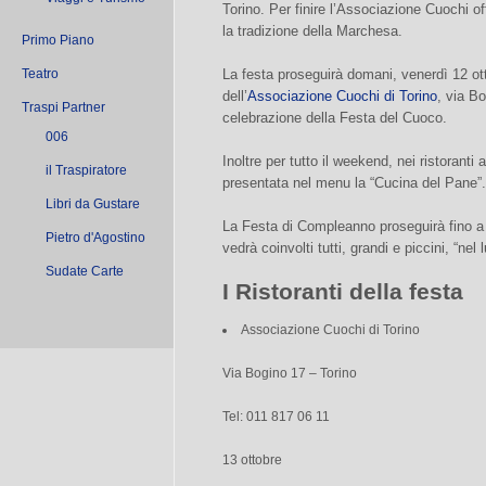
Torino. Per finire l’Associazione Cuochi of
la tradizione della Marchesa.
Primo Piano
Teatro
La festa proseguirà domani, venerdì 12 ott
dell’
Associazione Cuochi di Torino
, via B
Traspi Partner
celebrazione della Festa del Cuoco.
006
Inoltre per tutto il weekend, nei ristoranti
il Traspiratore
presentata nel menu la “Cucina del Pane”.
Libri da Gustare
La Festa di Compleanno proseguirà fino a
Pietro d'Agostino
vedrà coinvolti tutti, grandi e piccini, “n
Sudate Carte
I Ristoranti della festa
Associazione Cuochi di Torino
Via Bogino 17 – Torino
Tel: 011 817 06 11
13 ottobre