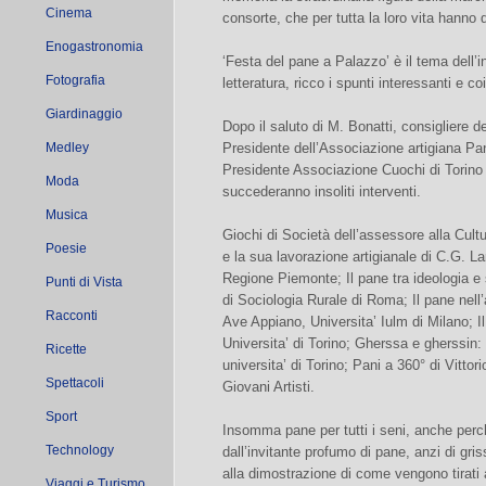
Cinema
consorte, che per tutta la loro vita hanno 
Enogastronomia
‘Festa del pane a Palazzo’ è il tema dell’i
Fotografia
letteratura, ricco i spunti interessanti e co
Giardinaggio
Dopo il saluto di M. Bonatti, consigliere d
Medley
Presidente dell’Associazione artigiana Pani
Presidente Associazione Cuochi di Torino e
Moda
succederanno insoliti interventi.
Musica
Giochi di Società dell’assessore alla Cult
Poesie
e la sua lavorazione artigianale di C.G. La
Regione Piemonte; Il pane tra ideologia e s
Punti di Vista
di Sociologia Rurale di Roma; Il pane nell
Racconti
Ave Appiano, Universita’ Iulm di Milano; Il
Universita’ di Torino; Gherssa e gherssin:
Ricette
universita’ di Torino; Pani a 360° di Vitto
Spettacoli
Giovani Artisti.
Sport
Insomma pane per tutti i seni, anche perc
Technology
dall’invitante profumo di pane, anzi di griss
alla dimostrazione di come vengono tirati a 
Viaggi e Turismo