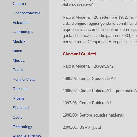
Cinema
dal giro scudetto”.
Enogastronomia
Nato a Modena il 20 settembre 1972, l’ann
Fotografia
città d’origine raggiungendo le semifinali d
esperienze, anche oltre confine, come quel
Giardinaggio
guida della nazionale bulgara nel 2003, con
Medley
poi settimo ai Campionati Europei in Turch
Moda
Giovanni Guidetti
Musica
Nato a Modena il 20/09/1972
Poesie
1995/96: Cemar Spezzano A2
Punti di Vista
Racconti
1996/97: Cemar Rubiera A1 – promosso 
Ricette
1997/98: Cemar Rubiera A1
Spettacoli
1998/00: Settore squadre nazionali
Sport
Technology
2000/01: USPV (Usa)
Viaggi e Turismo