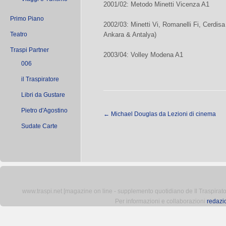
2001/02: Metodo Minetti Vicenza A1
Primo Piano
2002/03: Minetti Vi, Romanelli Fi, Cerdis
Teatro
Ankara & Antalya)
Traspi Partner
2003/04: Volley Modena A1
006
il Traspiratore
Libri da Gustare
Pietro d'Agostino
←
Michael Douglas da Lezioni di cinema
Sudate Carte
www.traspi.net [magazine on line - supplemento quotidiano de Il Traspiratore 
Per informazioni e collaborazioni
redazi