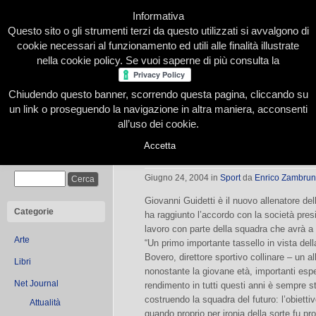
Informativa
Questo sito o gli strumenti terzi da questo utilizzati si avvalgono di
cookie necessari al funzionamento ed utili alle finalità illustrate
nella cookie policy. Se vuoi saperne di più consulta la
Chiudendo questo banner, scorrendo questa pagina, cliccando su
Home
Presentazione
Redazione
Le nostre firme
un link o proseguendo la navigazione in altra maniera, acconsenti
all’uso dei cookie.
Accetta
Pallavolo Chieri: nuovo mister
Cerca
Giugno 24, 2004
in
Sport
da
Enrico Zambru
Giovanni Guidetti è il nuovo allenatore de
Categorie
ha raggiunto l’accordo con la società pres
lavoro con parte della squadra che avrà a
Arte
“Un primo importante tassello in vista de
Bovero, direttore sportivo collinare – un a
Libri
nonostante la giovane età, importanti esper
Net Journal
rendimento in tutti questi anni è sempre s
costruendo la squadra del futuro: l’obietti
Attualità
quando proprio per ironia della sorte fu p