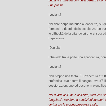
Luciana si misura con un’esperienza come q
una poesia.
[Luciana]
Nel dare corpo materico al concetto, su qu
fermenti -o ricordi- della coscienza. Le pu
le difficoltà della vita, dolori che si suc
trapassano.
[Daniela]
Intravedo tra le porte una spaccatura, com
[Luciana]
Non proprio una ferita. È un’apertura strut
profondità, ove scorre il sangue, ove c’è i
coscienza entrano ed escono in piena libe
Nei quadri dell’una e dell’altra, frequenti son
“unghiate”, alludenti a condizioni interiori
certificare la propria presenza vitale.