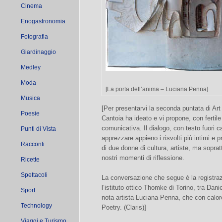
Cinema
Enogastronomia
Fotografia
Giardinaggio
Medley
Moda
[La porta dell’anima – Luciana Penna]
Musica
[Per presentarvi la seconda puntata di Art
Poesie
Cantoia ha ideato e vi propone, con fertil
comunicativa. Il dialogo, con testo fuori
Punti di Vista
apprezzare appieno i risvolti più intimi e 
Racconti
di due donne di cultura, artiste, ma soprat
nostri momenti di riflessione.
Ricette
Spettacoli
La conversazione che segue è la registra
l’istituto ottico Thomke di Torino, tra Danie
Sport
nota artista Luciana Penna, che con calore 
Technology
Poetry. (Claris)]
Viaggi e Turismo