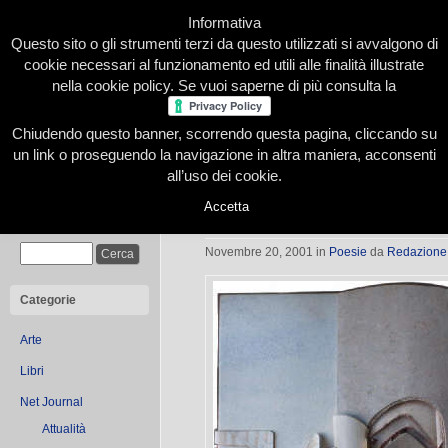
Informativa
Questo sito o gli strumenti terzi da questo utilizzati si avvalgono di
cookie necessari al funzionamento ed utili alle finalità illustrate
nella cookie policy. Se vuoi saperne di più consulta la
Chiudendo questo banner, scorrendo questa pagina, cliccando su
Home
Presentazione
Redazione
Le nostre firme
un link o proseguendo la navigazione in altra maniera, acconsenti
all’uso dei cookie.
Accetta
Osmosi d’anime
Cerca
Novembre 20, 2001
in
Poesie
da
Redazione
Categorie
Arte
Libri
Net Journal
Attualità