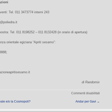
azioni
venti: Tel. 011 3473774 interni 243
@poliedra.it
ostra: Tel. 011 8198252 – 011 8132428 (in orario di apertura)
nza orientale egiziana “Apriti sesamo”:
8888;
zioneapritisesamo.it
di Randomix
su
Commenti disabilitati
Oro
deale e/o la Cosmopoli?
Andar per Gavi
→
Argento
e