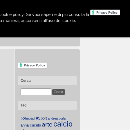
la cookie policy. Se vuoi saperne di più consulta la
 maniera, acconsenti all’uso dei cookie.
Cerca
Tag
#Sport
#Olimpiadi
andrea borla
calcio
arte
anna cuculo