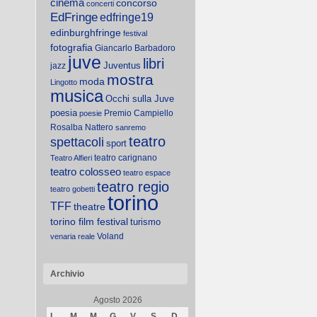
cinema
concorso
concerti
EdFringe
edfringe19
edinburghfringe
festival
fotografia
Giancarlo Barbadoro
juve
libri
Juventus
jazz
mostra
moda
Lingotto
musica
Occhi sulla Juve
poesia
Premio Campiello
poesie
Rosalba Nattero
sanremo
teatro
spettacoli
sport
teatro carignano
Teatro Alfieri
teatro colosseo
teatro espace
teatro regio
teatro gobetti
torino
TFF
theatre
torino film festival
turismo
Voland
venaria reale
Archivio
Agosto 2026
L
M
M
G
V
S
D