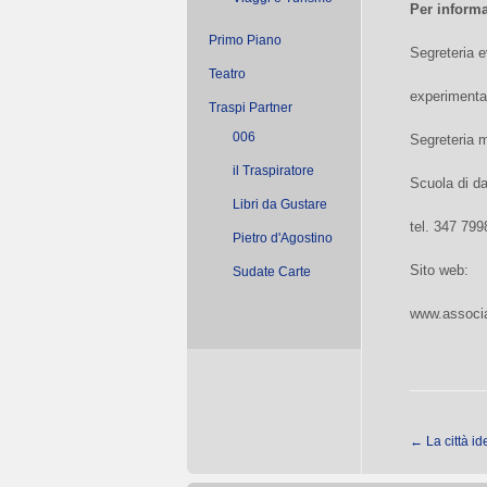
Per inform
Primo Piano
Segreteria e
Teatro
experimenta
Traspi Partner
006
Segreteria m
il Traspiratore
Scuola di da
Libri da Gustare
tel. 347 799
Pietro d'Agostino
Sito web:
Sudate Carte
www.associa
←
La città i