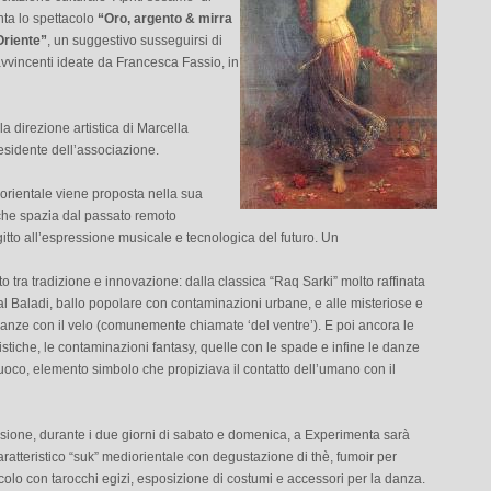
nta lo spettacolo
“Oro, argento & mirra
’Oriente”
, un suggestivo susseguirsi di
vvincenti ideate da Francesca Fassio, in
a direzione artistica di Marcella
esidente dell’associazione.
orientale viene proposta nella sua
 che spazia dal passato remoto
gitto all’espressione musicale e tecnologica del futuro. Un
to tra tradizione e innovazione: dalla classica “Raq Sarki” molto raffinata
l Baladi, ballo popolare con contaminazioni urbane, e alle misteriose e
danze con il velo (comunemente chiamate ‘del ventre’). E poi ancora le
istiche, le contaminazioni fantasy, quelle con le spade e infine le danze
fuoco, elemento simbolo che propiziava il contatto dell’umano con il
asione, durante i due giorni di sabato e domenica, a Experimenta sarà
caratteristico “suk” mediorientale con degustazione di thè, fumoir per
colo con tarocchi egizi, esposizione di costumi e accessori per la danza.