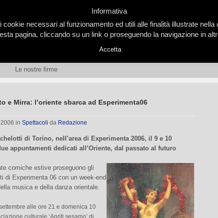
Informativa
i cookie necessari al funzionamento ed utili alle finalità illustrate nel
ta pagina, cliccando su un link o proseguendo la navigazione in altra
Accetta
Le nostre firme
o e Mirra: l’oriente sbarca ad Esperimenta06
, 2006
in
Spettacoli
da
Redazione
chelotti di Torino, nell’area di Experimenta 2006, il 9 e 10
ue appuntamenti dedicati all’Oriente, dal passato al futuro
ate comiche estive proseguono gli
i di Experimenta 06 con un week-end
della musica e della danza orientale.
settembre alle ore 21 e domenica 10
ociazione culturale ‘Apriti sesamo’ di