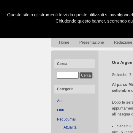
Questo sito o gli strumenti terzi da questo utilizzati si avvalgono d
Chiudendo questo banner, scorrendo ques
Home
Presentazione
Redazione
Oro Argent
Cerca
Settembre 7
Al parco Mi
Categorie
settembre d
Arte
Dopo le ser
appuntament
Libri
all’insegna 
Net Journal
Sabato 9 
Attualità
alle 16 l’ass