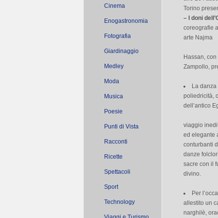
Cinema
Torino prese
– I doni dell
Enogastronomia
coreografie a
Fotografia
arte Najma
Giardinaggio
Hassan, con l
Medley
Zampollo, pr
Moda
La danza 
poliedricità,
Musica
dell’antico E
Poesie
viaggio inedi
Punti di Vista
ed elegante a
Racconti
conturbanti 
danze folclor
Ricette
sacre con il 
Spettacoli
divino.
Sport
Per l’occ
Technology
allestito un 
narghilè, ora
Viaggi e Turismo