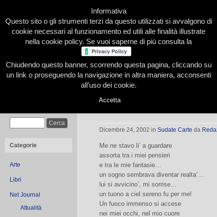
Informativa
Questo sito o gli strumenti terzi da questo utilizzati si avvalgono di
cookie necessari al funzionamento ed utili alle finalità illustrate
nella cookie policy. Se vuoi saperne di più consulta la
Chiudendo questo banner, scorrendo questa pagina, cliccando su
Home
Presentazione
Redazione
Le nostre firme
un link o proseguendo la navigazione in altra maniera, acconsenti
all’uso dei cookie.
Accetta
Ogni attimo un’emozione | Sudate C
Cerca
edizione
Dicembre 24, 2002
in
Sudate Carte
da
Reda
Categorie
Me ne stavo li’ a guardare
assorta tra i miei pensieri
Arte
e tra le mie fantasie…
un sogno sembrava diventar realta’…
Libri
lui si avvicino’, mi sorrise…
un tuono a ciel sereno fu per me!
Net Journal
Un fuoco immenso si accese
Attualità
nei miei occhi, nel mio cuore