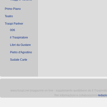
Primo Piano
Teatro
Traspi Partner
006
il Traspiratore
Libri da Gustare
Pietro d'Agostino
Sudate Carte
www.traspi.net [magazine on line - supplemento quotidiano de Il Traspiratore 
Per informazioni e collaborazioni
redazi