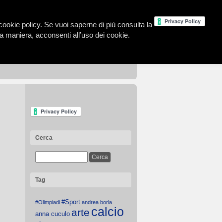
la cookie policy. Se vuoi saperne di più consulta la
 maniera, acconsenti all’uso dei cookie.
Cerca
Tag
#Sport
#Olimpiadi
andrea borla
calcio
arte
anna cuculo