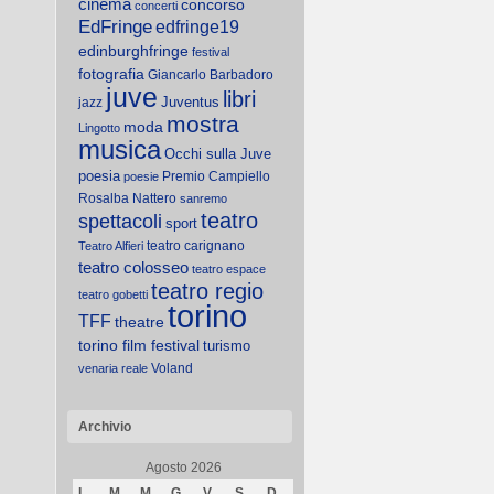
cinema
concorso
concerti
EdFringe
edfringe19
edinburghfringe
festival
fotografia
Giancarlo Barbadoro
juve
libri
Juventus
jazz
mostra
moda
Lingotto
musica
Occhi sulla Juve
poesia
Premio Campiello
poesie
Rosalba Nattero
sanremo
teatro
spettacoli
sport
teatro carignano
Teatro Alfieri
teatro colosseo
teatro espace
teatro regio
teatro gobetti
torino
TFF
theatre
torino film festival
turismo
Voland
venaria reale
Archivio
Agosto 2026
L
M
M
G
V
S
D