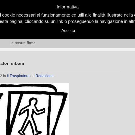
Informativa
i cookie necessari al funzionamento ed utili alle finalità illustrate nel
ta pagina, cliccando su un link o proseguendo la navigazione in altra
Accetta
Le nostre firme
afori urbani
02
in
il Traspiratore
da
Redazione