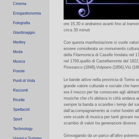
Cinema
Enogastronomia
Fotografia
ore 15,30 e andranno avanti fino al tramo
circa 30 minuti
Giardinaggio
Medley
Con questa manifestazione si vuole valor
essere considerata un monumento culturale 
Moda
della Filarmonica di Caselle fondata nel 
nel 1769,quello di Castellamonte del 1822 e 
Musica
Piossasco (1848),Volpiano (1856),Viù (18
Poesie
Le bande attive nella provincia di Torino 
Punti di Vista
grande valore culturale e sociale che ha
Racconti
era il mezzo per far conoscere agli abitanti
musiche che chi abitava in città andava a
Ricette
sempre la banda a scandire i tempi del sa
Spettacoli
dall’accompagnamento ai cortei funebri all’
vere scuole di musica per tanti giovani 
Sport
scambio di valori tra generazioni diverse.
Technology
Girovagando da un parco all’altro potremo 
Viaggi e Turismo