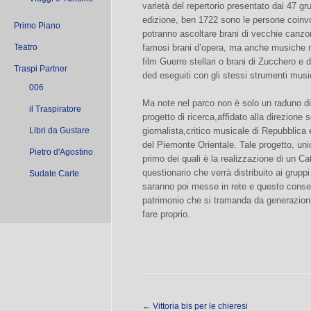
varietà del repertorio presentato dai 47 g
edizione, ben 1722 sono le persone coinvolte
Primo Piano
potranno ascoltare brani di vecchie canzoni,
Teatro
famosi brani d’opera, ma anche musiche 
film Guerre stellari o brani di Zucchero e
Traspi Partner
ded eseguiti con gli stessi strumenti music
006
Ma note nel parco non è solo un raduno di 
il Traspiratore
progetto di ricerca,affidato alla direzione s
Libri da Gustare
giornalista,critico musicale di Repubblica 
del Piemonte Orientale. Tale progetto, unico
Pietro d'Agostino
primo dei quali è la realizzazione di un C
questionario che verrà distribuito ai gruppi
Sudate Carte
saranno poi messe in rete e questo conse
patrimonio che si tramanda da generazioni
fare proprio.
←
Vittoria bis per le chieresi