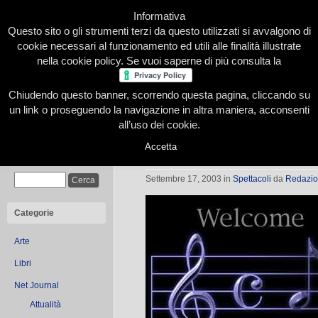
Informativa
Questo sito o gli strumenti terzi da questo utilizzati si avvalgono di
cookie necessari al funzionamento ed utili alle finalità illustrate
nella cookie policy. Se vuoi saperne di più consulta la
Chiudendo questo banner, scorrendo questa pagina, cliccando su
Home
Presentazione
Redazione
Le nostre firme
un link o proseguendo la navigazione in altra maniera, acconsenti
all’uso dei cookie.
Accetta
Note nel parco
Cerca
Settembre 17, 2003
in
Spettacoli
da
Redazi
Categorie
Arte
Libri
Net Journal
Attualità