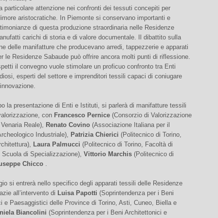
 particolare attenzione nei confronti dei tessuti concepiti per
dimore aristocratiche. In Piemonte si conservano importanti e
timonianze di questa produzione straordinaria nelle Residenze
ufatti carichi di storia e di valore documentale. Il dibattito sulla
ne delle manifatture che producevano arredi, tappezzerie e apparati
er le Residenze Sabaude può offrire ancora molti punti di riflessione.
petti il convegno vuole stimolare un proficuo confronto tra Enti
diosi, esperti del settore e imprenditori tessili capaci di coniugare
 innovazione.
 la presentazione di Enti e Istituti, si parlerà di manifatture tessili
 valorizzazione, con
Francesco Pernice
(Consorzio di Valorizzazione
 Venaria Reale),
Renato Covino
(Associazione Italiana per il
rcheologico Industriale),
Patrizia Chierici
(Politecnico di Torino,
rchitettura),
Laura Palmucci
(Politecnico di Torino, Facoltà di
, Scuola di Specializzazione),
Vittorio Marchis
(Politecnico di
useppe Chicco
.
io si entrerà nello specifico degli apparati tessili delle Residenze
zie all’intervento di
Luisa Papotti
(Soprintendenza per i Beni
ci e Paesaggistici delle Province di Torino, Asti, Cuneo, Biella e
niela Biancolini
(Soprintendenza per i Beni Architettonici e