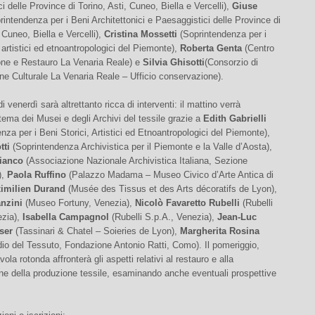
i delle Province di Torino, Asti, Cuneo, Biella e Vercelli),
Giuse
intendenza per i Beni Architettonici e Paesaggistici delle Province di
, Cuneo, Biella e Vercelli),
Cristina Mossetti
(Soprintendenza per i
, artistici ed etnoantropologici del Piemonte),
Roberta Genta
(Centro
ne e Restauro La Venaria Reale) e
Silvia Ghisotti
(Consorzio di
ne Culturale La Venaria Reale – Ufficio conservazione).
i venerdì sarà altrettanto ricca di interventi: il mattino verrà
l tema dei Musei e degli Archivi del tessile grazie a
Edith Gabrielli
nza per i Beni Storici, Artistici ed Etnoantropologici del Piemonte),
tti
(Soprintendenza Archivistica per il Piemonte e la Valle d’Aosta),
Bianco
(Associazione Nazionale Archivistica Italiana, Sezione
),
Paola Ruffino
(Palazzo Madama – Museo Civico d’Arte Antica di
imilien Durand
(Musée des Tissus et des Arts décoratifs de Lyon),
nzini
(Museo Fortuny, Venezia),
Nicolò Favaretto Rubelli
(Rubelli
ezia),
Isabella Campagnol
(Rubelli S.p.A., Venezia),
Jean-Luc
ser
(Tassinari & Chatel – Soieries de Lyon),
Margherita Rosina
io del Tessuto, Fondazione Antonio Ratti, Como). Il pomeriggio,
vola rotonda affronterà gli aspetti relativi al restauro e alla
ne della produzione tessile, esaminando anche eventuali prospettive