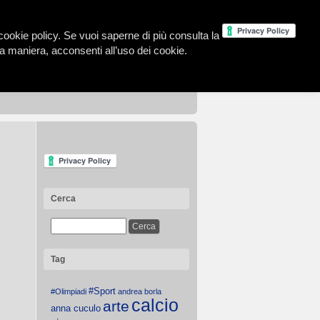
la cookie policy. Se vuoi saperne di più consulta la
 maniera, acconsenti all’uso dei cookie.
Cerca
Tag
#Sport
#Olimpiadi
andrea borla
calcio
arte
anna cuculo