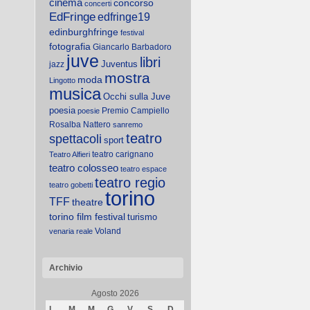
cinema
concorso
concerti
EdFringe
edfringe19
edinburghfringe
festival
fotografia
Giancarlo Barbadoro
juve
libri
Juventus
jazz
mostra
moda
Lingotto
musica
Occhi sulla Juve
poesia
Premio Campiello
poesie
Rosalba Nattero
sanremo
teatro
spettacoli
sport
teatro carignano
Teatro Alfieri
teatro colosseo
teatro espace
teatro regio
teatro gobetti
torino
TFF
theatre
torino film festival
turismo
Voland
venaria reale
Archivio
Agosto 2026
L
M
M
G
V
S
D