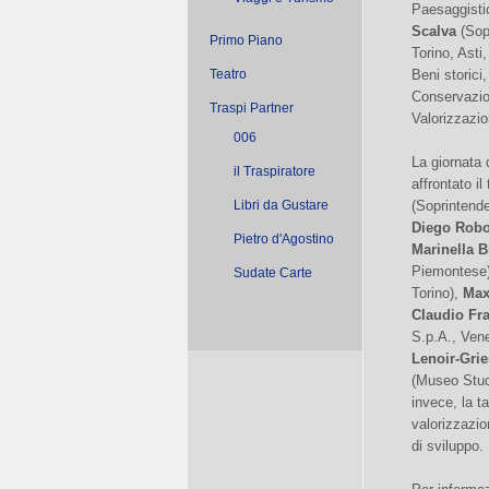
Paesaggistic
Scalva
(Sopr
Primo Piano
Torino, Asti
Teatro
Beni storici
Conservazio
Traspi Partner
Valorizzazio
006
La giornata d
il Traspiratore
affrontato i
Libri da Gustare
(Soprintende
Diego Robo
Pietro d'Agostino
Marinella 
Piemontese
Sudate Carte
Torino),
Max
Claudio Fra
S.p.A., Ven
Lenoir-Grie
(Museo Stud
invece, la ta
valorizzazio
di sviluppo.