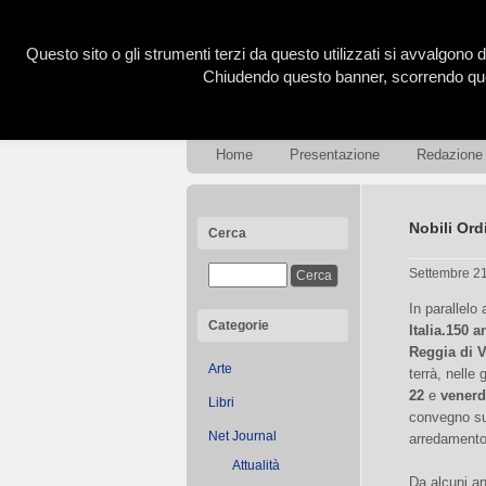
Questo sito o gli strumenti terzi da questo utilizzati si avvalgono d
Chiudendo questo banner, scorrendo ques
Home
Presentazione
Redazione
Nobili Ordi
Cerca
Settembre 2
In parallelo
Categorie
Italia.150 
Reggia di V
Arte
terrà, nelle 
22
e
venerd
Libri
convegno su
Net Journal
arredamento
Attualità
Da alcuni ann