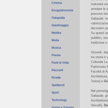
Cinema
maturata una
arredare le 
Enogastronomia
preziose tes
Fotografia
Sabaude: man
valorizzazio
Giardinaggio
decorativi p
Medley
Su questi as
pubblici, stu
Moda
tradizione e
Musica
Giovedì, dopo
Poesie
tra storia e
Culturale La
Punti di Vista
Patrimonio A
Racconti
Facoltà di A
Architettura
Ricette
Torino) e
Gi
Spettacoli
Nel pomerigg
Sport
Sabaude, gra
Technology
Architettoni
Vercelli),
Da
Viaggi e Turismo