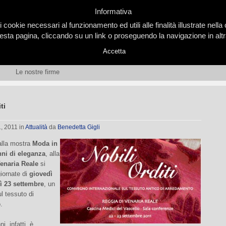
Informativa
i cookie necessari al funzionamento ed utili alle finalità illustrate nel
ta pagina, cliccando su un link o proseguendo la navigazione in altra
Accetta
Le nostre firme
ti
1, 2011
in
Attualità
da
Benedetta Gigli
 alla mostra
Moda in
anni di eleganza
, alla
enaria Reale
si
giornate di
giovedì
ì 23 settembre
, un
l tessuto di
.
i, infatti, è