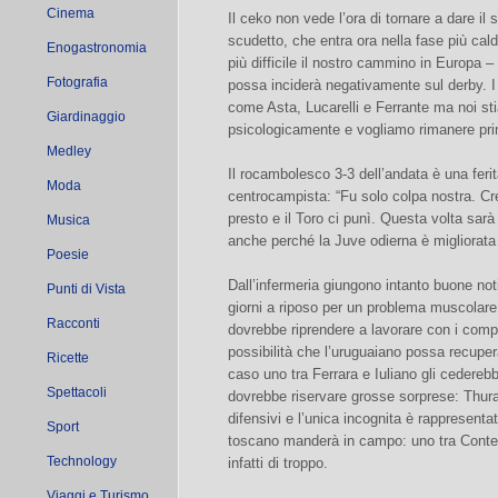
Cinema
Il ceko non vede l’ora di tornare a dare il
scudetto, che entra ora nella fase più cald
Enogastronomia
più difficile il nostro cammino in Europa
Fotografia
possa inciderà negativamente sul derby. I 
come Asta, Lucarelli e Ferrante ma noi s
Giardinaggio
psicologicamente e vogliamo rimanere primi
Medley
Il rocambolesco 3-3 dell’andata è una ferit
Moda
centrocampista: “Fu solo colpa nostra. Cr
presto e il Toro ci punì. Questa volta sarà
Musica
anche perché la Juve odierna è migliorata 
Poesie
Dall’infermeria giungono intanto buone not
Punti di Vista
giorni a riposo per un problema muscolar
Racconti
dovrebbe riprendere a lavorare con i comp
possibilità che l’uruguaiano possa recupera
Ricette
caso uno tra Ferrara e Iuliano gli cederebb
Spettacoli
dovrebbe riservare grosse sorprese: Thura
difensivi e l’unica incognita è rappresenta
Sport
toscano manderà in campo: uno tra Conte
Technology
infatti di troppo.
Viaggi e Turismo