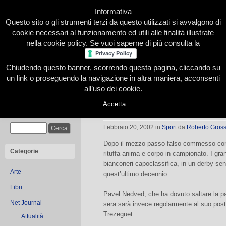
Informativa
Questo sito o gli strumenti terzi da questo utilizzati si avvalgono di
cookie necessari al funzionamento ed utili alle finalità illustrate
nella cookie policy. Se vuoi saperne di più consulta la
Chiudendo questo banner, scorrendo questa pagina, cliccando su
Home
Presentazione
Redazione
Le nostre firme
un link o proseguendo la navigazione in altra maniera, acconsenti
all’uso dei cookie.
Accetta
Nedved torna e carica la squadra
Cerca
Febbraio 20, 2002
in
Sport
da
Roberto Gross
Dopo il mezzo passo falso commesso contr
Categorie
rituffa anima e corpo in campionato. I gra
bianconeri capoclassifica, in un derby sent
Arte
quest’ultimo decennio.
Libri
Pavel Nedved, che ha dovuto saltare la pa
Net Journal
sera sarà invece regolarmente al suo posto
Trezeguet.
Attualità