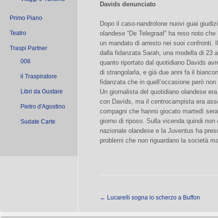
Davids denunciato
Primo Piano
Dopo il caso-nandrolone nuovi guai giudiziar
Teatro
olandese “De Telegraaf” ha reso noto che 
un mandato di arresto nei suoi confronti. 
Traspi Partner
dalla fidanzata Sarah, una modella di 23 
006
quanto riportato dal quotidiano Davids a
di strangolarla, e già due anni fa il bianco
il Traspiratore
fidanzata che in quell’occasione però non 
Libri da Gustare
Un giornalista del quotidiano olandese era
con Davids, ma il centrocampista era assen
Pietro d'Agostino
compagni che hanno giocato martedì sera 
giorno di riposo. Sulla vicenda quindi non 
Sudate Carte
nazionale olandese e la Juventus ha preso
problemi che non riguardano la società ma 
←
Lucarelli sogna lo scherzo a Buffon