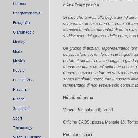
Cinema
d’Arte Dra(m)matica.
Enogastronomia
Si dice che arrivati alla soglia dei 70 anni
Fotografia
sospesa in un fluire eterno come se il tem
semplicemente la sua entità di ritmo vitale,
Giardinaggio
suddivisione del giorno e della notte, con 
Medley
Un gruppo di anziani, rappresentando loro 
Moda
corpo, la loro voce, i loro misurati gesti 
portato il pensiero e il linguaggio a guad
Musica
mondo ha perso un po’ della sua poesia. C
Poesie
modernizzazione la loro presenza di anzian
senza rimpianti, senza che il passato divori 
Punti di Vista
rammentano di non essere solo consumat
Racconti
Né più né meno
Ricette
Spettacoli
Venerdì 5 e sabato 6, ore 21.
Sport
Officine CAOS, piazza Montale 18, Torino
Technology
Per informazioni:
Viaggi e Turismo