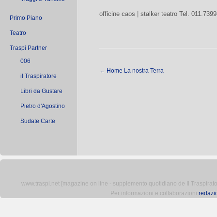
officine caos | stalker teatro Tel. 011.739
Primo Piano
Teatro
Traspi Partner
006
←
Home La nostra Terra
il Traspiratore
Libri da Gustare
Pietro d'Agostino
Sudate Carte
www.traspi.net [magazine on line - supplemento quotidiano de Il Traspiratore 
Per informazioni e collaborazioni
redazi