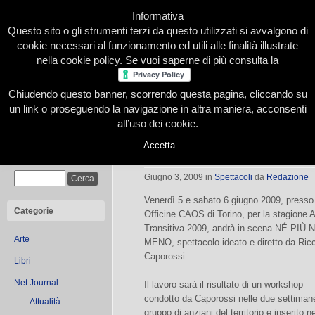
Informativa
Questo sito o gli strumenti terzi da questo utilizzati si avvalgono di
cookie necessari al funzionamento ed utili alle finalità illustrate
nella cookie policy. Se vuoi saperne di più consulta la
Chiudendo questo banner, scorrendo questa pagina, cliccando su
Home
Presentazione
Redazione
Le nostre firme
un link o proseguendo la navigazione in altra maniera, acconsenti
all’uso dei cookie.
Accetta
Né più né meno
Cerca
Giugno 3, 2009
in
Spettacoli
da
Redazione
Venerdì 5 e sabato 6 giugno 2009, presso
Categorie
Officine CAOS di Torino, per la stagione A
Transitiva 2009, andrà in scena NÉ PIÙ 
Arte
MENO, spettacolo ideato e diretto da Ric
Caporossi.
Libri
Net Journal
Il lavoro sarà il risultato di un workshop
condotto da Caporossi nelle due settiman
Attualità
gruppo di anziani del territorio e inserit