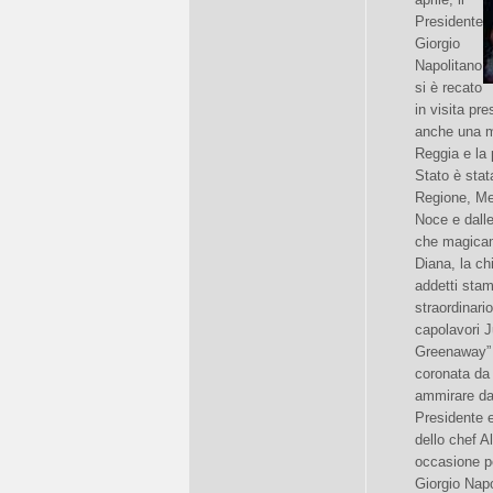
Presidente
Giorgio
Napolitano
si è recato
in visita pre
anche una mir
Reggia e la 
Stato è stat
Regione, Mer
Noce e dalle 
che magicame
Diana, la ch
addetti stam
straordinario
capolavori J
Greenaway” 
coronata da 
ammirare dal
Presidente e
dello chef A
occasione pe
Giorgio Napo