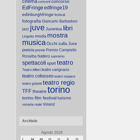
cinema
concorso
concerti
EdFringe
edfringe19
edinburghfringe
festival
fotografia
Giancarlo Barbadoro
juve
libri
Juventus
jazz
mostra
moda
Lingotto
musica
Occhi sulla Juve
poesia
Premio Campiello
poesie
Rosalba Nattero
sanremo
teatro
spettacoli
sport
teatro carignano
Teatro Alfieri
teatro colosseo
teatro espace
teatro regio
teatro gobetti
torino
TFF
theatre
torino film festival
turismo
Voland
venaria reale
Archivio
Agosto 2026
L
M
M
G
V
S
D