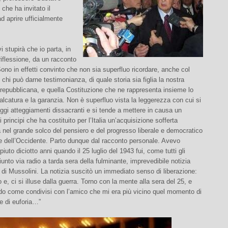
che ha invitato il
d aprire ufficialmente
i stupirà che io parta, in
iflessione, da un racconto
ono in effetti convinto che non sia superfluo ricordare, anche col
i chi può darne testimonianza, di quale storia sia figlia la nostra
repubblicana, e quella Costituzione che ne rappresenta insieme lo
mpalcatura e la garanzia. Non è superfluo vista la leggerezza con cui si
gi atteggiamenti dissacranti e si tende a mettere in causa un
 principi che ha costituito per l’Italia un’acquisizione sofferta
 nel grande solco del pensiero e del progresso liberale e democratico
e dell’Occidente. Parto dunque dal racconto personale. Avevo
uto diciotto anni quando il 25 luglio del 1943 fui, come tutti gli
giunto via radio a tarda sera della fulminante, imprevedibile notizia
 di Mussolini. La notizia suscitò un immediato senso di liberazione:
 e, ci si illuse dalla guerra. Torno con la mente alla sera del 25, e
do come condivisi con l’amico che mi era più vicino quel momento di
e di euforia…”