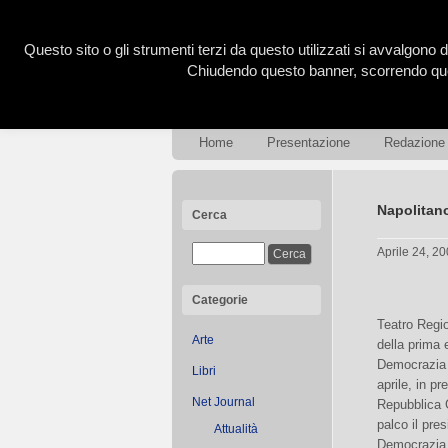
Questo sito o gli strumenti terzi da questo utilizzati si avvalgono d
Chiudendo questo banner, scorrendo ques
Home
Presentazione
Redazione
Napolitan
Cerca
Aprile 24, 2
Categorie
Teatro Regio
Arte
della prima 
Democrazia 
Libri
aprile, in p
Net Journal
Repubblica G
palco il pre
Attualità
Democrazia,