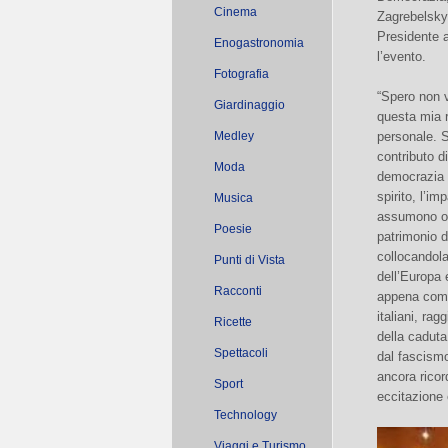
Cinema
Zagrebelsky 
Presidente a
Enogastronomia
l’evento.
Fotografia
“Spero non v
Giardinaggio
questa mia r
Medley
personale. S
contributo d
Moda
democrazia 
spirito, l’i
Musica
assumono og
Poesie
patrimonio di
collocandola
Punti di Vista
dell’Europa 
Racconti
appena compi
italiani, rag
Ricette
della caduta
Spettacoli
dal fascismo
ancora ricor
Sport
eccitazione 
Technology
Viaggi e Turismo