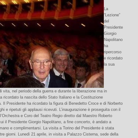
La
“Lezione”
del
Presidente
Giorgio
Napolitano
ha
ripercorso
e ricordato
la sua
i vita, nel periodo della guerra e durante la liberazione ma in
ha ricordato la nascita dello Stato Italiano e la Costituzione
a.
Il Presidente ha ricordato la figura di Benedetto Croce e di Norberto
hi e ripetuti gli applausi ricevuti. L’inaugurazione è proseguita con il
l’Orchestra e Coro del Teatro Regio diretto dal Maestro Roberto
ui il Presidente Giorgio Napolitano, a fine concerto, è andato a
 mano e complimentarsi. La visita a Torino del Presidente è stata
 tre giorni. Lunedì 21 aprile, in visita a Palazzo Cisterna, sede della