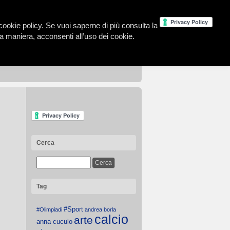
la cookie policy. Se vuoi saperne di più consulta la
 maniera, acconsenti all’uso dei cookie.
Cerca
Tag
#Sport
#Olimpiadi
andrea borla
calcio
arte
anna cuculo