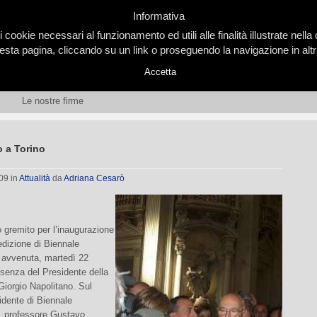
Informativa
i cookie necessari al funzionamento ed utili alle finalità illustrate nel
ta pagina, cliccando su un link o proseguendo la navigazione in altra
Accetta
Le nostre firme
o a Torino
009
in
Attualità
da
Adriana Cesarò
 gremito per l’inaugurazione
edizione di Biennale
avvenuta, martedì 22
resenza del Presidente della
iorgio Napolitano. Sul
sidente di Biennale
 professore Gustavo