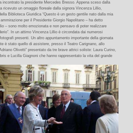
ha incontrato la presidente Mercedes Bresso. Appena sceso dalla
 ricevuto un omaggio floreale dalla signora Vincenza Lillio,
ella Biblioteca Giuridica “Questo è un gesto gentile nato dalla mia
e ammirazione per il Presidente Giorgio Napolitano – ha detto
lio – sono molto emozionata e non pensavo di poter realizzare
erio”. In un attimo Vincenza Lillio è circondata dai numerosi
e fotografi presenti. Un altro appuntamento importante della giornata
te è stato quello di assistere, presso il Teatro Carignano, allo
Adriano Olivetti” presentato da tre brave attrici soliste: Laura Curino,
bris e Lucilla Giagnoni che hanno rappresentato la vita del grande