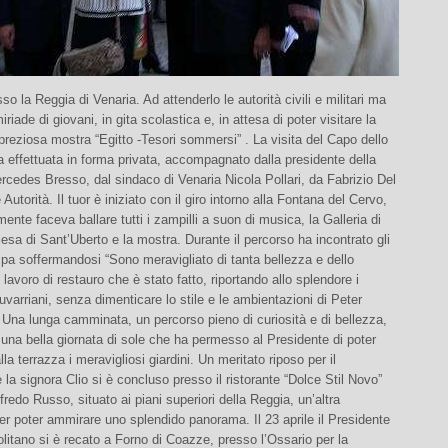
sso la Reggia di Venaria. Ad attenderlo le autorità civili e militari ma
iade di giovani, in gita scolastica e, in attesa di poter visitare la
preziosa mostra “Egitto -Tesori sommersi” . La visita del Capo dello
a effettuata in forma privata, accompagnato dalla presidente della
cedes Bresso, dal sindaco di Venaria Nicola Pollari, da Fabrizio Del
Autorità. Il tuor è iniziato con il giro intorno alla Fontana del Cervo,
nte faceva ballare tutti i zampilli a suon di musica, la Galleria di
iesa di Sant’Uberto e la mostra. Durante il percorso ha incontrato gli
pa soffermandosi “Sono meravigliato di tanta bellezza e dello
 lavoro di restauro che è stato fatto, riportando allo splendore i
uvarriani, senza dimenticare lo stile e le ambientazioni di Peter
Una lunga camminata, un percorso pieno di curiosità e di bellezza,
una bella giornata di sole che ha permesso al Presidente di poter
la terrazza i meravigliosi giardini. Un meritato riposo per il
 la signora Clio si è concluso presso il ristorante “Dolce Stil Novo”
lfredo Russo, situato ai piani superiori della Reggia, un’altra
r poter ammirare uno splendido panorama. Il 23 aprile il Presidente
litano si è recato a Forno di Coazze, presso l’Ossario per la