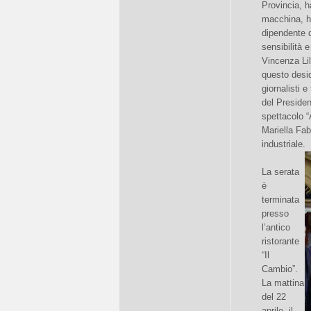
Provincia, 
macchina, ha
dipendente d
sensibilità 
Vincenza Lil
questo desid
giornalisti 
del Presiden
spettacolo “
Mariella Fab
industriale.
La serata
è
terminata
presso
l’antico
ristorante
“Il
Cambio”.
La mattina
del 22
aprile, il