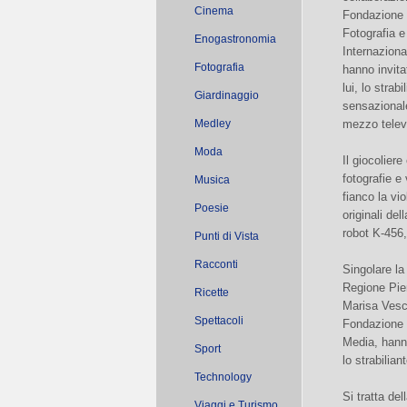
Cinema
Fondazione I
Fotografia 
Enogastronomia
Internaziona
Fotografia
hanno invita
lui, lo strab
Giardinaggio
sensazionale
Medley
mezzo telev
Moda
Il giocoliere
fotografie e
Musica
fianco la vi
Poesie
originali de
robot K-456
Punti di Vista
Racconti
Singolare la
Regione Piem
Ricette
Marisa Vesco
Spettacoli
Fondazione I
Media, hanno
Sport
lo strabilian
Technology
Si tratta de
Viaggi e Turismo