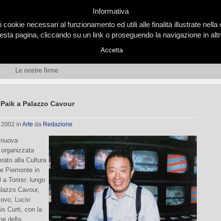
Informativa
i cookie necessari al funzionamento ed utili alle finalità illustrate nel
ta pagina, cliccando su un link o proseguendo la navigazione in altra
Accetta
Le nostre firme
Paik a Palazzo Cavour
, 2002
in
Arte
da
Redazione
a nuova
 organizzata
rato alla Cultura
ne Piemonte in
 a Torino: lungo
alazzo Cavour,
ovo, Lucio
is Curti, con la
ne della