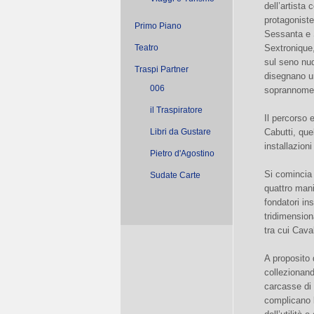
dell’artista
protagoniste
Primo Piano
Sessanta e 
Teatro
Sextronique,
sul seno nu
Traspi Partner
disegnano un
006
soprannome d
il Traspiratore
Il percorso 
Libri da Gustare
Cabutti, quel
installazion
Pietro d'Agostino
Si comincia 
Sudate Carte
quattro mani
fondatori i
tridimension
tra cui Cava
A proposito
collezionand
carcasse di 
complicano l