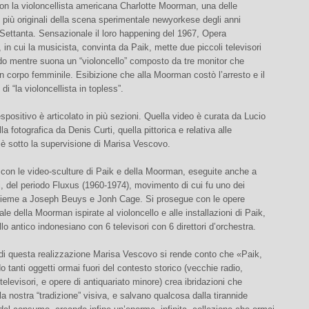
 con la violoncellista americana Charlotte Moorman, una delle
 più originali della scena sperimentale newyorkese degli anni
Settanta. Sensazionale il loro happening del 1967, Opera
 in cui la musicista, convinta da Paik, mette due piccoli televisori
do mentre suona un “violoncello” composto da tre monitor che
 corpo femminile. Esibizione che alla Moorman costò l’arresto e il
i “la violoncellista in topless”.
espositivo è articolato in più sezioni. Quella video è curata da Lucio
la fotografica da Denis Curti, quella pittorica e relativa alle
i è sotto la supervisione di Marisa Vescovo.
con le video-sculture di Paik e della Moorman, eseguite anche a
, del periodo Fluxus (1960-1974), movimento di cui fu uno dei
nsieme a Joseph Beuys e Jonh Cage. Si prosegue con le opere
ale della Moorman ispirate al violoncello e alle installazioni di Paik,
llo antico indonesiano con 6 televisori con 6 direttori d’orchestra.
 di questa realizzazione Marisa Vescovo si rende conto che «Paik,
o tanti oggetti ormai fuori del contesto storico (vecchie radio,
televisori, e opere di antiquariato minore) crea ibridazioni che
a nostra “tradizione” visiva, e salvano qualcosa dalla tirannide