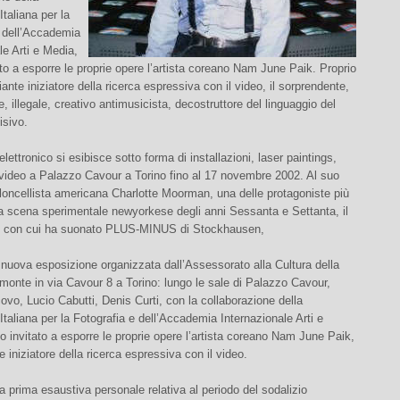
taliana per la
e dell’Accademia
le Arti e Media,
to a esporre le proprie opere l’artista coreano Nam June Paik. Proprio
iliante iniziatore della ricerca espressiva con il video, il sorprendente,
, illegale, creativo antimusicista, decostruttore del linguaggio del
isivo.
 elettronico si esibisce sotto forma di installazioni, laser paintings,
 video a Palazzo Cavour a Torino fino al 17 novembre 2002. Al suo
oloncellista americana Charlotte Moorman, una delle protagoniste più
lla scena sperimentale newyorkese degli anni Sessanta e Settanta, il
, con cui ha suonato PLUS-MINUS di Stockhausen,
 nuova esposizione organizzata dall’Assessorato alla Cultura della
onte in via Cavour 8 a Torino: lungo le sale di Palazzo Cavour,
vo, Lucio Cabutti, Denis Curti, con la collaborazione della
taliana per la Fotografia e dell’Accademia Internazionale Arti e
 invitato a esporre le proprie opere l’artista coreano Nam June Paik,
te iniziatore della ricerca espressiva con il video.
lla prima esaustiva personale relativa al periodo del sodalizio