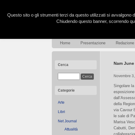
Questo sito o gli strumenti terzi da questo utilizzati si avvalgono d
Chiudendo questo banner, scorrendo ques
Home
Presentazione
Redazione
Nam June 
Cerca
Novembre 3
Singolare l
Categorie
esposizione
dall’Assesso
Arte
della Regio
via Cavour 8
Libri
le sale di P
Net Journal
Marisa Vesc
Cabutti, Den
Attualità
collaborazio