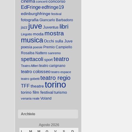
cinema
concorso
concerti
EdFringe
edfringe19
edinburghfringe
festival
fotografia
Giancarlo Barbadoro
juve
libri
Juventus
jazz
mostra
moda
Lingotto
musica
Occhi sulla Juve
poesia
Premio Campiello
poesie
Rosalba Nattero
sanremo
teatro
spettacoli
sport
teatro carignano
Teatro Alfieri
teatro colosseo
teatro espace
teatro regio
teatro gobetti
torino
TFF
theatre
torino film festival
turismo
Voland
venaria reale
Archivio
Agosto 2026
L
M
M
G
V
S
D