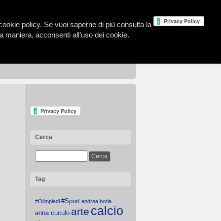
la cookie policy. Se vuoi saperne di più consulta la
 maniera, acconsenti all’uso dei cookie.
Cerca
Tag
#Sport
#Olimpiadi
andrea borla
calcio
arte
anna cuculo