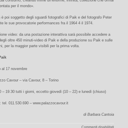
 e dal consumo, creando infine un’enorme, infinita, collezione che ormai
entata per il mondo».
 poi soggetto degli sguardi fotografici di Paik e del fotografo Peter
e le sue provocatorie performances fra il 1964 4 il 1974.
zione video: da una postazione interattiva sarà possibile accedere a
degli oltre 450 minuti-video di Paik e della produzione su Paik e sulle
i, per la maggior parte visibili per la prima volta.
Paik
no al 17 novembre
zzo Cavour – via Cavour, 8 – Torino
 – 19.30 tutti i giorni, eccetto giovedì (10 – 22) e lunedì (chiuso)
: tel. 011.530.690 – www.palazzocavour.it
di Barbara Cantoia
su
Commenti disabilitati