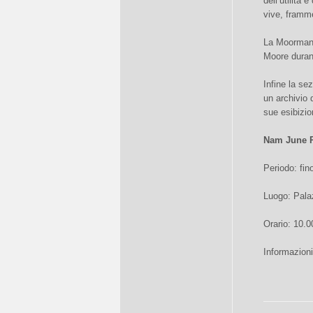
dell’utilità
vive, framm
La Moorman è
Moore durant
Infine la se
un archivio 
sue esibizion
Nam June 
Periodo: fi
Luogo: Pala
Orario: 10.00
Informazioni