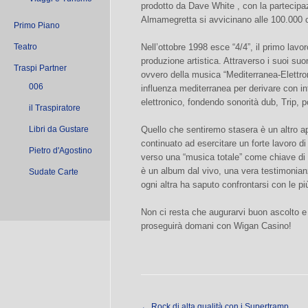
prodotto da Dave White , con la partecipaz
Almamegretta si avvicinano alle 100.000 c
Primo Piano
Teatro
Nell’ottobre 1998 esce “4/4”, il primo lavoro
produzione artistica. Attraverso i suoi suo
Traspi Partner
ovvero della musica “Mediterranea-Elettron
006
influenza mediterranea per derivare con i
elettronico, fondendo sonorità dub, Trip, 
il Traspiratore
Libri da Gustare
Quello che sentiremo stasera è un altro a
continuato ad esercitare un forte lavoro di r
Pietro d'Agostino
verso una “musica totale” come chiave di le
è un album dal vivo, una vera testimonianz
Sudate Carte
ogni altra ha saputo confrontarsi con le p
Non ci resta che augurarvi buon ascolto e
proseguirà domani con Wigan Casino!
←
Rock di alta qualità con i Supertramp