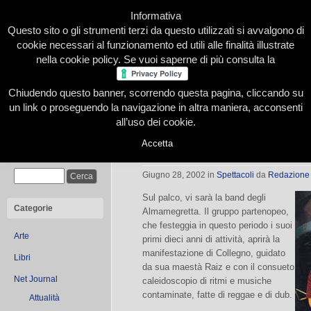
Informativa
Questo sito o gli strumenti terzi da questo utilizzati si avvalgono di
cookie necessari al funzionamento ed utili alle finalità illustrate
nella cookie policy. Se vuoi saperne di più consulta la
Chiudendo questo banner, scorrendo questa pagina, cliccando su
Home
Presentazione
Redazione
Le nostre firme
un link o proseguendo la navigazione in altra maniera, acconsenti
all’uso dei cookie.
Accetta
Musica di anime migranti
Cerca
Giugno 28, 2002
in
Spettacoli
da
Redazione
Sul palco, vi sarà la band degli
Categorie
Almamegretta. Il gruppo partenopeo,
che festeggia in questo periodo i suoi
Arte
primi dieci anni di attività, aprirà la
manifestazione di Collegno, guidato
Libri
da sua maestà Raiz e con il consueto
Net Journal
caleidoscopio di ritmi e musiche
contaminate, fatte di reggae e di dub.
Attualità