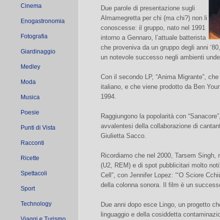
Cinema
Due parole di presentazione sugli
Almamegretta per chi (ma chi?) non li
Enogastronomia
conoscesse: il gruppo, nato nel 1991
Fotografia
intorno a Gennaro, l’attuale batterista
che proveniva da un gruppo degli anni ‘80, 
Giardinaggio
un notevole successo negli ambienti underg
Medley
Con il secondo LP, “Anima Migrante”, che 
Moda
italiano, e che viene prodotto da Ben Youn
1994.
Musica
Poesie
Raggiungono la popolarità con “Sanacore”
avvalentesi della collaborazione di cantanti
Punti di Vista
Giulietta Sacco.
Racconti
Ricordiamo che nel 2000, Tarsem Singh, re
Ricette
(U2, REM) e di spot pubblicitari molto noti
Spettacoli
Cell”, con Jennifer Lopez: “‘O Sciore Cchiù
della colonna sonora. Il film è un successo
Sport
Technology
Due anni dopo esce Lingo, un progetto che 
linguaggio e della cosiddetta contaminazi
Viaggi e Turismo