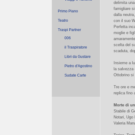
delimita una
famigliare s
Primo Piano
dalla neutra
Teatro
con il suo W
Perfetta inc
Traspi Partner
moglie e fig
006
amaramente c
scelta del s
il Traspiratore
scaduta, dopo
Libri da Gustare
Insieme a lu
Pietro d'Agostino
la salvezza
Ottobrino si
Sudate Carte
Tre ore e me
replica fino
Morte di u
Stabile di 
Notari, Ugo
Valeria Mana