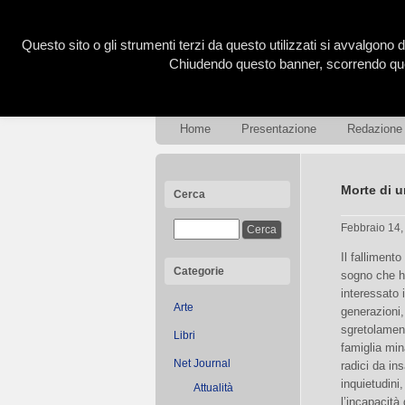
Questo sito o gli strumenti terzi da questo utilizzati si avvalgono d
Chiudendo questo banner, scorrendo ques
Home
Presentazione
Redazione
Morte di 
Cerca
Febbraio 14
Il fallimento
Categorie
sogno che 
interessato 
Arte
generazioni,
sgretolamen
Libri
famiglia min
Net Journal
radici da ins
inquietudini,
Attualità
l’incapacità