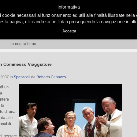
Informativa
i cookie necessari al funzionamento ed utili alle finalità illustrate nel
ta pagina, cliccando su un link o proseguendo la navigazione in altra
Accetta
Le nostre firme
un Commesso Viaggiatore
, 2007
in
Spettacoli
da
Roberto Canavesi
 di un
ha
intere
 lo
to di una
ata alle
anabili
 di tessere