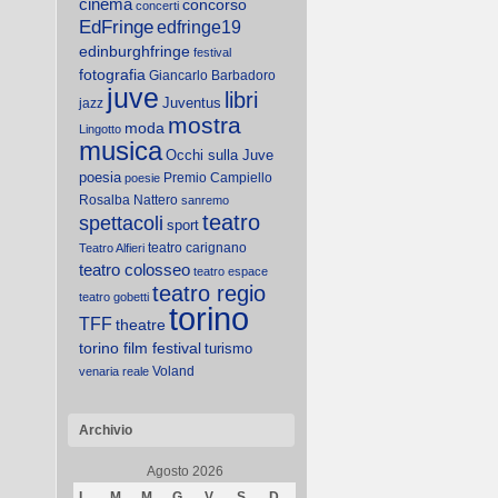
cinema
concorso
concerti
EdFringe
edfringe19
edinburghfringe
festival
fotografia
Giancarlo Barbadoro
juve
libri
Juventus
jazz
mostra
moda
Lingotto
musica
Occhi sulla Juve
poesia
Premio Campiello
poesie
Rosalba Nattero
sanremo
teatro
spettacoli
sport
teatro carignano
Teatro Alfieri
teatro colosseo
teatro espace
teatro regio
teatro gobetti
torino
TFF
theatre
torino film festival
turismo
Voland
venaria reale
Archivio
Agosto 2026
L
M
M
G
V
S
D