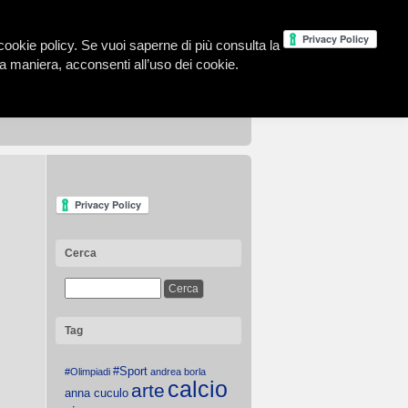
la cookie policy. Se vuoi saperne di più consulta la
 maniera, acconsenti all’uso dei cookie.
Cerca
Tag
#Sport
#Olimpiadi
andrea borla
calcio
arte
anna cuculo