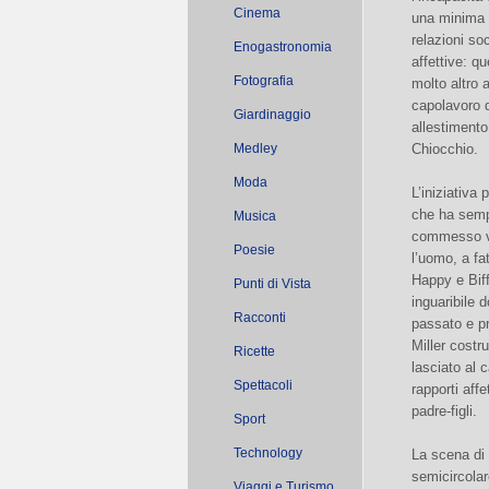
Cinema
una minima 
relazioni soc
Enogastronomia
affettive: qu
Fotografia
molto altro 
capolavoro di
Giardinaggio
allestimento
Medley
Chiocchio.
Moda
L’iniziativa
che ha semp
Musica
commesso vi
Poesie
l’uomo, a fa
Happy e Biff,
Punti di Vista
inguaribile 
Racconti
passato e pr
Miller costr
Ricette
lasciato al 
Spettacoli
rapporti aff
padre-figli.
Sport
Technology
La scena di 
semicircolar
Viaggi e Turismo