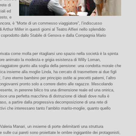
rete di
iali ed
esto, e
ancora, è “Morte di un commesso viaggiatore”, l’indiscusso
 Arthur Miller in questi giorni al Teatro Alfieri nello splendido
 coprodotto dallo Stabile di Genova e dalla Compagnia Mario
 privata come molla per ritagliarsi uno spazio nella società è la spinta
re animato la modesta e grigia esistenza di Willy Loman,
aggiatore giunto alla soglia della pensione: una condotta morale che
tica insieme alla moglie Linda, ha cercato di trasmettere ai due figli
 l’uno eterno bambino per principio ostile ai precetti paterni, l’altro
dongiovanni pronto solo a correre dietro alle ragazze. Mescolando
esente, in perenne bilico tra una dimensione reale ed una onirica,
uisce una perfetta macchina di distruzione di ideali dove nulla è
caso, a partire dalla progressiva decomposizione di una rete di
ettivi che interessano tanto l’ambito marito-moglie, quanto quello
Valeria Manari, un insieme di porte delimitanti una struttura
e sulle cui pareti sono proiettate le ombre ingigantite dei protagonisti,