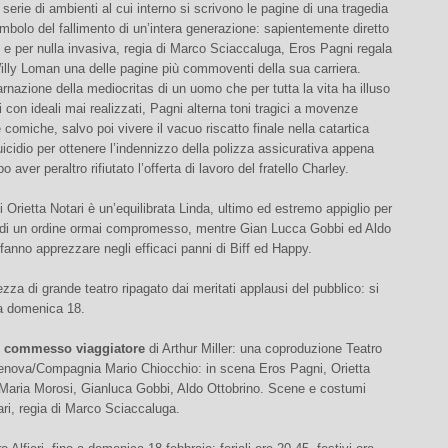
 serie di ambienti al cui interno si scrivono le pagine di una tragedia
imbolo del fallimento di un’intera generazione: sapientemente diretto
, e per nulla invasiva, regia di Marco Sciaccaluga, Eros Pagni regala
illy Loman una delle pagine più commoventi della sua carriera.
arnazione della mediocritas di un uomo che per tutta la vita ha illuso
li con ideali mai realizzati, Pagni alterna toni tragici a movenze
omiche, salvo poi vivere il vacuo riscatto finale nella catartica
uicidio per ottenere l’indennizzo della polizza assicurativa appena
 aver peraltro rifiutato l’offerta di lavoro del fratello Charley.
i Orietta Notari è un’equilibrata Linda, ultimo ed estremo appiglio per
 di un ordine ormai compromesso, mentre Gian Lucca Gobbi ed Aldo
 fanno apprezzare negli efficaci panni di Biff ed Happy.
zza di grande teatro ripagato dai meritati applausi del pubblico: si
 a domenica 18.
n commesso viaggiatore
di Arthur Miller: una coproduzione Teatro
Genova/Compagnia Mario Chiocchio: in scena Eros Pagni, Orietta
 Maria Morosi, Gianluca Gobbi, Aldo Ottobrino. Scene e costumi
ri, regia di Marco Sciaccaluga.