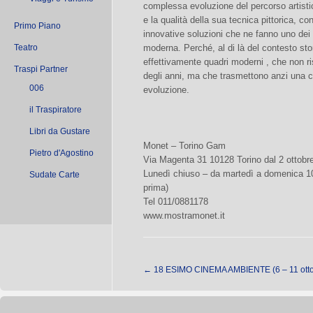
complessa evoluzione del percorso artisti
e la qualità della sua tecnica pittorica, c
Primo Piano
innovative soluzioni che ne fanno uno dei p
Teatro
moderna. Perché, al di là del contesto sto
effettivamente quadri moderni , che non r
Traspi Partner
degli anni, ma che trasmettono anzi una 
006
evoluzione.
il Traspiratore
Libri da Gustare
Monet – Torino Gam
Pietro d'Agostino
Via Magenta 31 10128 Torino dal 2 ottobr
Lunedì chiuso – da martedì a domenica 10,
Sudate Carte
prima)
Tel 011/0881178
www.mostramonet.it
←
18 ESIMO CINEMA AMBIENTE (6 – 11 otto