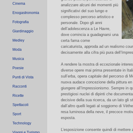
Cinema
analizzare alcuni dei momenti più
significativi del suo lungo e
Enogastronomia
complesso percorso artistico e
Fotografia
personale. Dopo gli anni
dell’adolescenza a Le Havre,
Giardinaggio
dove comincia a guadagnarsi una
Medley
certa fama come
caricaturista, approda ad un realismo courb
Moda
decisamente alla cifra più pura dell’Impre
Musica
A rendere la mostra di eccezionale interes
Poesie
diverse opere mai prima presentate in Ita
sull’erba, opera capitale del percorso di 
Punti di Vista
nuova audace concezione della pittura en 
Racconti
giungere all’Impressionismo. Sempre in que
prestigiosi nuclei di dipinti che documenta
Ricette
decisive della sua ricerca, da un lato gli st
Spettacoli
dall’altro quelli legati al soggiorno di Vèth
resa luminosa della neve, il precoce moti
Sport
esposta.
Technology
L’esposizione consente quindi di mettere a 
Viaggi e Turismo