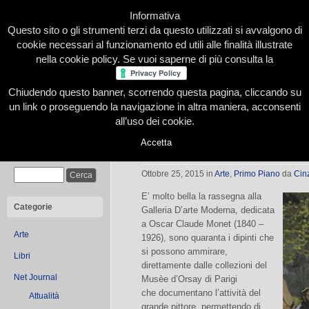
Informativa
Questo sito o gli strumenti terzi da questo utilizzati si avvalgono di
cookie necessari al funzionamento ed utili alle finalità illustrate
nella cookie policy. Se vuoi saperne di più consulta la
Chiudendo questo banner, scorrendo questa pagina, cliccando su
Home
Presentazione
Redazione
Le nostre firme
un link o proseguendo la navigazione in altra maniera, acconsenti
all’uso dei cookie.
Accetta
MONET alla GAM di Torino fino al 
Cerca
Ottobre 25, 2015
in
Arte
,
Primo Piano
da
Cinz
E’ molto bella la rassegna alla
Categorie
Galleria D’arte Moderna, dedicata
a Oscar Claude Monet (1840 –
Arte
1926), sono quaranta i dipinti che
si possono ammirare,
Libri
direttamente dalle collezioni del
Net Journal
Musèe d’Orsay di Parigi
che documentano l’attività del
Attualità
grande pittore, permettendo di