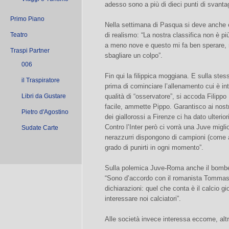
adesso sono a più di dieci punti di svantag
Primo Piano
Nella settimana di Pasqua si deve anche e
Teatro
di realismo: “La nostra classifica non è 
a meno nove e questo mi fa ben sperare, 
Traspi Partner
sbagliare un colpo”.
006
Fin qui la filippica moggiana. E sulla stes
il Traspiratore
prima di cominciare l’allenamento cui è in
Libri da Gustare
qualità di “osservatore”, si accoda Filippo
facile, ammette Pippo. Garantisco ai nostr
Pietro d'Agostino
dei giallorossi a Firenze ci ha dato ulteri
Contro l’Inter però ci vorrà una Juve migli
Sudate Carte
nerazzurri dispongono di campioni (come 
grado di punirti in ogni momento”.
Sulla polemica Juve-Roma anche il bombe
“Sono d’accordo con il romanista Tommasi
dichiarazioni: quel che conta è il calcio gi
interessare noi calciatori”.
Alle società invece interessa eccome, al