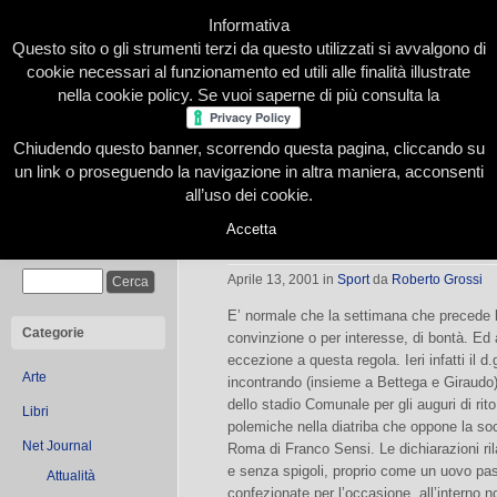
Informativa
Questo sito o gli strumenti terzi da questo utilizzati si avvalgono di
cookie necessari al funzionamento ed utili alle finalità illustrate
nella cookie policy. Se vuoi saperne di più consulta la
Chiudendo questo banner, scorrendo questa pagina, cliccando su
Home
Presentazione
Redazione
Le nostre firme
un link o proseguendo la navigazione in altra maniera, acconsenti
all’uso dei cookie.
Accetta
Moggi stoppa tutte le polemiche
Cerca
Aprile 13, 2001
in
Sport
da
Roberto Grossi
E’ normale che la settimana che precede l
Categorie
convinzione o per interesse, di bontà. Ed
eccezione a questa regola. Ieri infatti il 
Arte
incontrando (insieme a Bettega e Giraudo) 
dello stadio Comunale per gli auguri di rito
Libri
polemiche nella diatriba che oppone la soci
Net Journal
Roma di Franco Sensi. Le dichiarazioni ril
e senza spigoli, proprio come un uovo pa
Attualità
confezionate per l’occasione, all’interno 