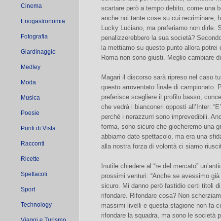
Cinema
scartare però a tempo debito, come una 
anche noi tante cose su cui recriminare, ha
Enogastronomia
Lucky Luciano, ma preferiamo non dirle. Se
Fotografia
penalizzerebbero la sua società? Second
la mettiamo su questo punto allora potrei d
Giardinaggio
Roma non sono giusti. Meglio cambiare d
Medley
Magari il discorso sarà ripreso nel caso tu
Moda
questo arroventato finale di campionato.
preferisce scegliere il profilo basso, conc
Musica
che vedrà i bianconeri opposti all’Inter: “E
Poesie
perché i nerazzurri sono imprevedibili. An
forma, sono sicuro che giocheremo una gr
Punti di Vista
abbiamo dato spettacolo, ma era una sfida
Racconti
alla nostra forza di volontà ci siamo riuscit
Ricette
Inutile chiedere al “re del mercato” un’anti
Spettacoli
prossimi venturi: “Anche se avessimo già 
sicuro. Mi danno però fastidio certi titoli 
Sport
rifondare. Rifondare cosa? Non scherziam
Technology
massimi livelli e questa stagione non fa 
rifondare la squadra, ma sono le società p
Viaggi e Turismo