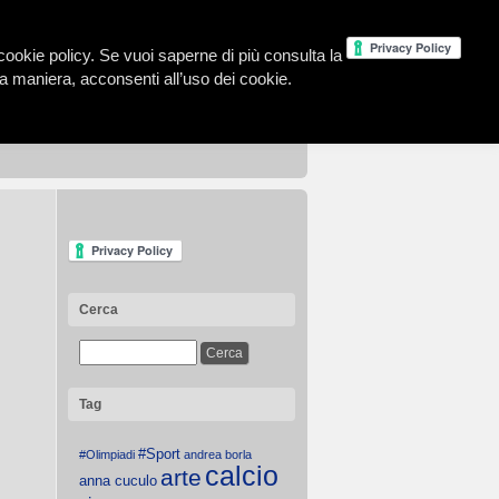
la cookie policy. Se vuoi saperne di più consulta la
 maniera, acconsenti all’uso dei cookie.
Cerca
Tag
#Sport
#Olimpiadi
andrea borla
calcio
arte
anna cuculo