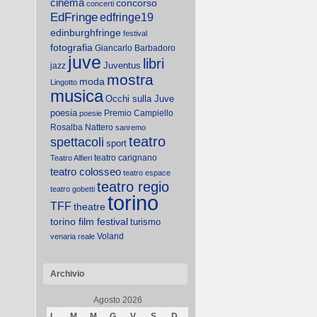
cinema
concorso
concerti
EdFringe
edfringe19
edinburghfringe
festival
fotografia
Giancarlo Barbadoro
juve
libri
Juventus
jazz
mostra
moda
Lingotto
musica
Occhi sulla Juve
poesia
Premio Campiello
poesie
Rosalba Nattero
sanremo
teatro
spettacoli
sport
teatro carignano
Teatro Alfieri
teatro colosseo
teatro espace
teatro regio
teatro gobetti
torino
TFF
theatre
torino film festival
turismo
Voland
venaria reale
Archivio
Agosto 2026
L
M
M
G
V
S
D