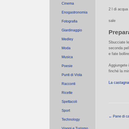
Cinema
2 l di acqua
Enogastronomia
sale
Fotografia
Giardinaggio
Prepar
Medley
Sbucciate le
seconda pell
Moda
e fate bollir
Musica
Aggiungete i
Poesie
finché la m
Punti di Vista
La castagna
Racconti
Ricette
Spettacoli
Sport
←
Pane di c
Technology
Viaggi e Turismo