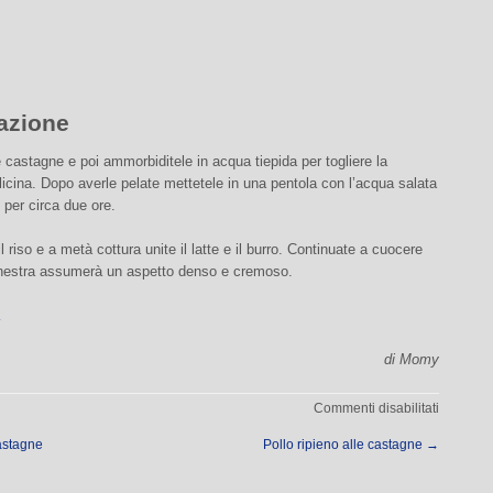
azione
 castagne e poi ammorbiditele in acqua tiepida per togliere la
icina. Dopo averle pelate mettetele in una pentola con l’acqua salata
e per circa due ore.
l riso e a metà cottura unite il latte e il burro. Continuate a cuocere
inestra assumerà un aspetto denso e cremoso.
di Momy
su
Commenti disabilitati
Minestra
astagne
Pollo ripieno alle castagne
→
di
riso,