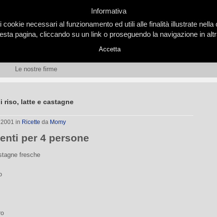
Informativa
i cookie necessari al funzionamento ed utili alle finalità illustrate nel
ta pagina, cliccando su un link o proseguendo la navigazione in altra
Accetta
Le nostre firme
i riso, latte e castagne
, 2001
in
Ricette
da
Momy
ienti per 4 persone
astagne fresche
o
ro