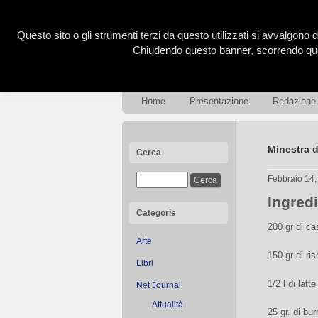
Questo sito o gli strumenti terzi da questo utilizzati si avvalgono d
Chiudendo questo banner, scorrendo ques
Home
Presentazione
Redazione
Minestra d
Cerca
Febbraio 14
Ingred
Categorie
200 gr di c
Arte
150 gr di ris
Libri
1/2 l di latte
Net Journal
Attualità
25 gr. di bur