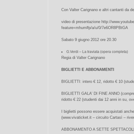
Con Valter Carignano e altri cantanti da de
video di presentazione http://www.youtub
feature=mhum#p/a/u/0/7e6OR8PBtGA
Sabato 9 giugno 2012 ore 20.30
G.Verdi – La traviata (opera completa)
Regia di Valter Carignano
BIGLIETTI E ABBONAMENTI
BIGLIETTI: intero € 12, ridotto € 10 (stude
BIGLIETTI GALA’ DI FINE ANNO (comprensiv
ridotto € 22 (studenti dai 12 anni in su, ov
I biglietti possono essere acquistati anche
(www.vivaticket.it – circuito Cartasì – rive
ABBONAMENTO A SETTE SPETTACOLI: int