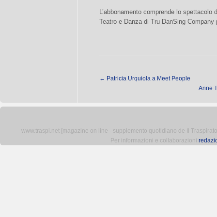
L’abbonamento comprende lo spettacolo de
Teatro e Danza di Tru DanSing Company pr
←
Patricia Urquiola a Meet People
Anne T
www.traspi.net [magazine on line - supplemento quotidiano de Il Traspiratore 
Per informazioni e collaborazioni
redazi