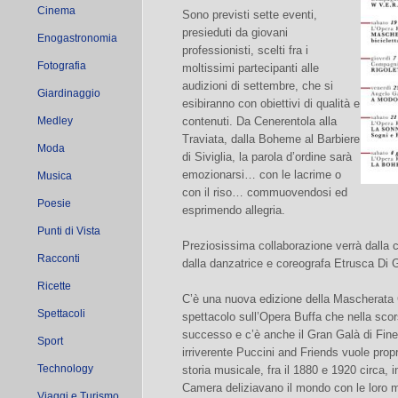
Cinema
Sono previsti sette eventi,
presieduti da giovani
Enogastronomia
professionisti, scelti fra i
Fotografia
moltissimi partecipanti alle
audizioni di settembre, che si
Giardinaggio
esibiranno con obiettivi di qualità e
Medley
contenuti. Da Cenerentola alla
Traviata, dalla Boheme al Barbiere
Moda
di Siviglia, la parola d’ordine sarà
emozionarsi… con le lacrime o
Musica
con il riso… commuovendosi ed
Poesie
esprimendo allegria.
Punti di Vista
Preziosissima collaborazione verrà dalla
Racconti
dalla danzatrice e coreografa Etrusca Di 
Ricette
C’è una nuova edizione della Mascherat
Spettacoli
spettacolo sull’Opera Buffa che nella sco
successo e c’è anche il Gran Galà di Fine 
Sport
irriverente Puccini and Friends vuole pro
Technology
storia musicale, fra il 1880 e 1920 circa, 
Camera deliziavano il mondo con le loro me
Viaggi e Turismo