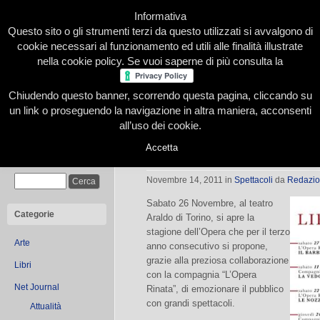
Informativa
Questo sito o gli strumenti terzi da questo utilizzati si avvalgono di
cookie necessari al funzionamento ed utili alle finalità illustrate
nella cookie policy. Se vuoi saperne di più consulta la
Chiudendo questo banner, scorrendo questa pagina, cliccando su
Home
Presentazione
Redazione
Le nostre firme
un link o proseguendo la navigazione in altra maniera, acconsenti
all’uso dei cookie.
Accetta
Mille Modi Di Fare Teatro
Cerca
Novembre 14, 2011
in
Spettacoli
da
Redazi
Sabato 26 Novembre, al teatro
Categorie
Araldo di Torino, si apre la
stagione dell’Opera che per il terzo
Arte
anno consecutivo si propone,
grazie alla preziosa collaborazione
Libri
con la compagnia “L’Opera
Net Journal
Rinata”, di emozionare il pubblico
con grandi spettacoli.
Attualità