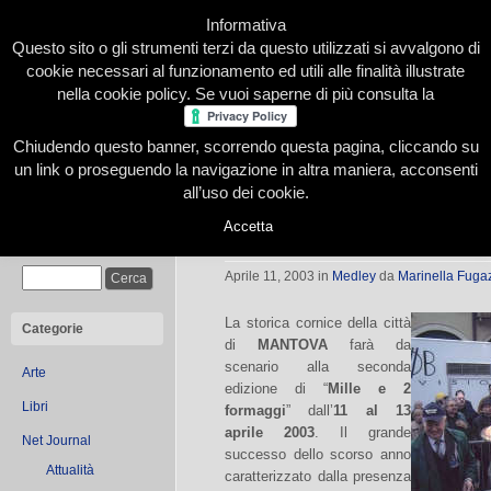
Informativa
Questo sito o gli strumenti terzi da questo utilizzati si avvalgono di
cookie necessari al funzionamento ed utili alle finalità illustrate
nella cookie policy. Se vuoi saperne di più consulta la
Chiudendo questo banner, scorrendo questa pagina, cliccando su
Home
Presentazione
Redazione
Le nostre firme
un link o proseguendo la navigazione in altra maniera, acconsenti
all’uso dei cookie.
Accetta
Mille e 2 formaggi
Cerca
Aprile 11, 2003
in
Medley
da
Marinella Fuga
La storica cornice della città
Categorie
di
MANTOVA
farà da
scenario alla seconda
Arte
edizione di “
Mille e 2
Libri
formaggi
” dall’
11 al 13
aprile 2003
. Il grande
Net Journal
successo dello scorso anno
Attualità
caratterizzato dalla presenza