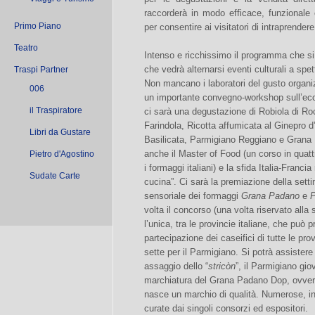
raccorderà in modo efficace, funzionale
Primo Piano
per consentire ai visitatori di intraprende
Teatro
Intenso e ricchissimo il programma che si a
che vedrà alternarsi eventi culturali a spe
Traspi Partner
Non mancano i laboratori del gusto organ
006
un importante convegno-workshop sull’ecc
il Traspiratore
ci sarà una degustazione di Robiola di R
Farindola, Ricotta affumicata al Ginepro 
Libri da Gustare
Basilicata, Parmigiano Reggiano e Gran
anche il Master of Food (un corso in quat
Pietro d'Agostino
i formaggi italiani) e la sfida Italia-Franc
Sudate Carte
cucina”. Ci sarà la premiazione della set
sensoriale dei formaggi
Grana Padano
e
P
volta il concorso (una volta riservato alla
l’unica, tra le provincie italiane, che può
partecipazione dei caseifici di tutte le pro
sette per il Parmigiano. Si potrà assistere
assaggio dello “
stricòn
”, il Parmigiano gi
marchiatura del Grana Padano Dop, ovvero
nasce un marchio di qualità. Numerose, infi
curate dai singoli consorzi ed espositori.