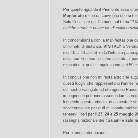
Per quanto riguarda il Piemonte esso è pre
Monferrato
e con un convegno che si terrà
Sala Consiliare del Comune sul tema “
Il 
antiche strade e nuove vie di collaborazio
In concomitanza con la manifestazione ca
chilometri di distanza,
VINITALY
a Verona:
(dal 10 al 14 aprile) vede l’intensa parte
della sua Enoteca nell’area allestita al pa
espositori ai quali si aggiungono altri 50 es
In conclusione non mi resta altro che aug
questi luoghi che rappresentano l’ennesim
del nostro variegato ed eterogeneo Paese
impegni non potranno assecondare la vogl
leggendo questo articolo, di calpestare st
sbocconcellate pezzi di millenaria tradizi
tenetevi liberi per il
23, 24 e 25 maggio 2
rassegna nazionale dei
“Salami e salumi 
Per ulteriori informazioni: