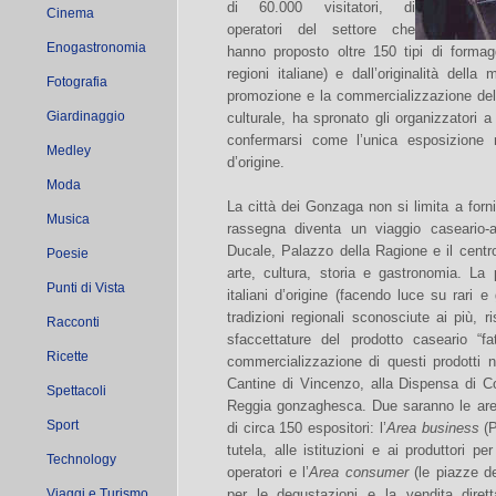
di 60.000 visitatori, di
Cinema
operatori del settore che
Enogastronomia
hanno proposto oltre 150 tipi di formagg
regioni italiane) e dall’originalità dell
Fotografia
promozione e la commercializzazione del p
Giardinaggio
culturale, ha spronato gli organizzatori 
confermarsi come l’unica esposizione n
Medley
d’origine.
Moda
La città dei Gonzaga non si limita a forn
Musica
rassegna diventa un viaggio caseario-ar
Ducale, Palazzo della Ragione e il centr
Poesie
arte, cultura, storia e gastronomia. La 
Punti di Vista
italiani d’origine (facendo luce su rari e
tradizioni regionali sconosciute ai più, 
Racconti
sfaccettature del prodotto caseario “fa
Ricette
commercializzazione di questi prodotti n
Cantine di Vincenzo, alla Dispensa di C
Spettacoli
Reggia gonzaghesca. Due saranno le aree
Sport
di circa 150 espositori: l’
Area business
(P
tutela, alle istituzioni e ai produttori p
Technology
operatori e l’
Area consumer
(le piazze de
Viaggi e Turismo
per le degustazioni e la vendita dirett