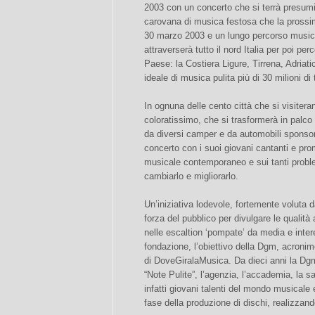
2003 con un concerto che si terrà presumi
carovana di musica festosa che la prossim
30 marzo 2003 e un lungo percorso musica
attraverserà tutto il nord Italia per poi pe
Paese: la Costiera Ligure, Tirrena, Adriati
ideale di musica pulita più di 30 milioni di tu
In ognuna delle cento città che si visitera
coloratissimo, che si trasformerà in palco 
da diversi camper e da automobili sponsori
concerto con i suoi giovani cantanti e pro
musicale contemporaneo e sui tanti problem
cambiarlo e migliorarlo.
Un’iniziativa lodevole, fortemente voluta 
forza del pubblico per divulgare le qualità a
nelle escaltion ‘pompate’ da media e intere
fondazione, l’obiettivo della Dgm, acron
di DoveGiralaMusica. Da dieci anni la Dgm
“Note Pulite”, l’agenzia, l’accademia, la s
infatti giovani talenti del mondo musicale 
fase della produzione di dischi, realizzand