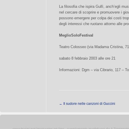
La filosofia che ispira Gullì, anch’egli mu
nel cercare di scoprire e promuovere i gio
possono emergere per colpa dei costi tropp
degli interessi che ruotano attorno alle pr
MeglioSoloFestival
Teatro Colosseo (via Madama Cristina, 71
sabato 8 febbraio 2003 alle ore 21
Informazioni: Dgm – via Cibrario, 117 – T
←
Il sudore nelle canzoni di Guccini