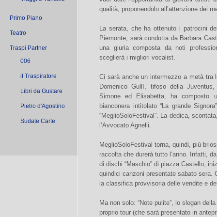
qualità, proponendolo all’attenzione dei m
Primo Piano
La serata, che ha ottenuto i patrocini de
Teatro
Piemonte, sarà condotta da Barbara Caste
una giuria composta da noti professio
Traspi Partner
sceglierà i migliori vocalist.
006
il Traspiratore
Ci sarà anche un intermezzo a metà tra lo
Domenico Gullì, tifoso della Juventus, 
Libri da Gustare
Simone ed Elisabetta, ha composto u
bianconera intitolato “La grande Signora
Pietro d'Agostino
“MeglioSoloFestival”. La dedica, scontata,
Sudate Carte
l’Avvocato Agnelli.
MeglioSoloFestival torna, quindi, più bri
raccolta che durerà tutto l’anno. Infatti, 
di dischi “Maschio” di piazza Castello, iniz
quindici canzoni presentate sabato sera. 
la classifica provvisoria delle vendite e de
Ma non solo: “Note pulite”, lo slogan del
proprio tour (che sarà presentato in ante