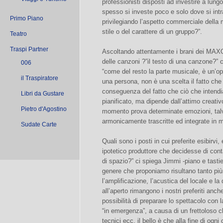
professionisti disposti ad investire a lun
spesso si investe poco e solo dove si in
Primo Piano
privilegiando l’aspetto commerciale della mu
stile o del carattere di un gruppo?”.
Teatro
Traspi Partner
Ascoltando attentamente i brani dei MAXOIL
delle canzoni ?”il testo di una canzone?”
006
“come del resto la parte musicale, è un’op
il Traspiratore
una persona, non è una scelta il fatto ch
conseguenza del fatto che ciò che intend
Libri da Gustare
pianificato, ma dipende dall’attimo creati
Pietro d'Agostino
momento prova determinate emozioni, talv
armonicamente trascritte ed integrate in 
Sudate Carte
Quali sono i posti in cui preferite esibirvi
ipotetico produttore che decidesse di cont
di spazio?” ci spiega Jimmi -piano e tastie
genere che proponiamo risultano tanto più 
l’amplificazione, l’acustica del locale e l
all’aperto rimangono i nostri preferiti anc
possibilità di preparare lo spettacolo con 
“in emergenza”, a causa di un frettoloso 
tecnici ecc, il bello è che alla fine di ogn