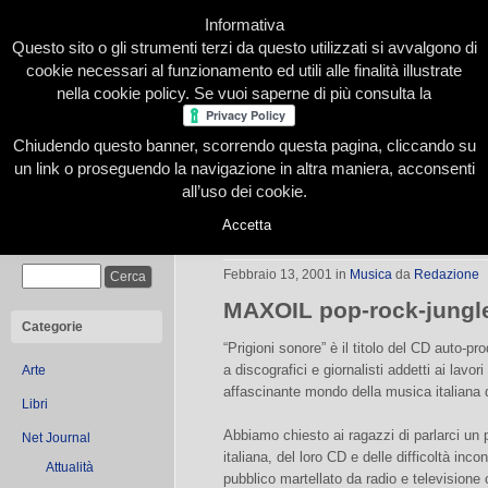
Informativa
Questo sito o gli strumenti terzi da questo utilizzati si avvalgono di
cookie necessari al funzionamento ed utili alle finalità illustrate
nella cookie policy. Se vuoi saperne di più consulta la
Chiudendo questo banner, scorrendo questa pagina, cliccando su
Home
Presentazione
Redazione
Le nostre firme
un link o proseguendo la navigazione in altra maniera, acconsenti
all’uso dei cookie.
Accetta
Maxoil – “Prigioni sonore”
Cerca
Febbraio 13, 2001
in
Musica
da
Redazione
MAXOIL pop-rock-jungle
Categorie
“Prigioni sonore” è il titolo del CD auto-pr
a discografici e giornalisti addetti ai lavori
Arte
affascinante mondo della musica italiana d
Libri
Abbiamo chiesto ai ragazzi di parlarci un p
Net Journal
italiana, del loro CD e delle difficoltà inco
Attualità
pubblico martellato da radio e television