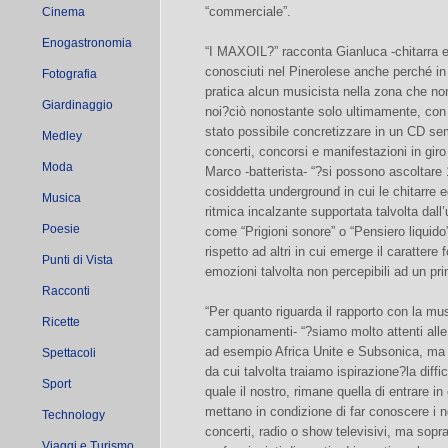
“commerciale”.
Cinema
Enogastronomia
“I MAXOIL?” racconta Gianluca -chitarra e
conosciuti nel Pinerolese anche perché in m
Fotografia
pratica alcun musicista nella zona che n
Giardinaggio
noi?ciò nonostante solo ultimamente, con 
stato possibile concretizzare in un CD semi
Medley
concerti, concorsi e manifestazioni in giro
Moda
Marco -batterista- “?si possono ascoltare 
cosiddetta underground in cui le chitarre 
Musica
ritmica incalzante supportata talvolta dal
Poesie
come “Prigioni sonore” o “Pensiero liquido
rispetto ad altri in cui emerge il carattere
Punti di Vista
emozioni talvolta non percepibili ad un pr
Racconti
“Per quanto riguarda il rapporto con la mu
Ricette
campionamenti- “?siamo molto attenti alle 
ad esempio Africa Unite e Subsonica, ma
Spettacoli
da cui talvolta traiamo ispirazione?la dif
Sport
quale il nostro, rimane quella di entrare i
mettano in condizione di far conoscere i n
Technology
concerti, radio o show televisivi, ma sopratt
Viaggi e Turismo