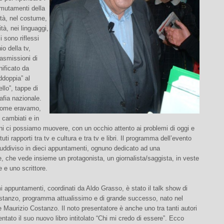
i mutamenti della
tà, nel costume,
tà, nei linguaggi,
 sono riflessi
io della tv,
rasmissioni di
nificato da
ddoppia” al
llo”, tappe di
afia nazionale.
come eravamo,
cambiati e in
oni ci possiamo muovere, con un occhio attento ai problemi di oggi e
ttuti rapporti tra tv e cultura e tra tv e libri. Il programma dell’evento
suddiviso in dieci appuntamenti, ognuno dedicato ad una
, che vede insieme un protagonista, un giornalista/saggista, in veste
e e uno scrittore.
i appuntamenti, coordinati da Aldo Grasso, è stato il talk show di
stanzo, programma attualissimo e di grande successo, nato nel
 Maurizio Costanzo. Il noto presentatore è anche uno tra tanti autori
ntato il suo nuovo libro intitolato “Chi mi credo di essere”. Ecco