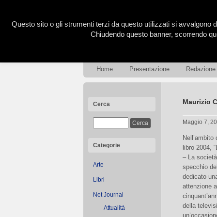
Questo sito o gli strumenti terzi da questo utilizzati si avvalgono d
Chiudendo questo banner, scorrendo ques
Home
Presentazione
Redazione
Maurizio C
Cerca
Maggio 7, 2
Nell’ambito 
Categorie
libro 2004, 
– La società 
Arte
specchio del
dedicato una
Libri
attenzione a
Net Journal
cinquant’ann
della televis
Attualità
un’occasione