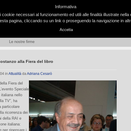
Informativa
i cookie necessari al funzionamento ed utili alle finalità illustrate nel
ta pagina, cliccando su un link o proseguendo la navigazione in altra
Accetta
Le nostre firme
ostanzo alla Fiera del libro
004
in
Attualità
da
Adriana Cesarò
della Fiera del
“L’evento Speciale
italiana nello
la TV”, ha
 particolare
lla ricorrenza dei
i della RAI e
ione italiana:
 per ripensare i