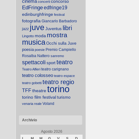
cinema
concorso
concerti
EdFringe
edfringe19
edinburghfringe
festival
fotografia
Giancarlo Barbadoro
juve
libri
Juventus
jazz
mostra
moda
Lingotto
musica
Occhi sulla Juve
poesia
Premio Campiello
poesie
Rosalba Nattero
sanremo
teatro
spettacoli
sport
teatro carignano
Teatro Alfieri
teatro colosseo
teatro espace
teatro regio
teatro gobetti
torino
TFF
theatre
torino film festival
turismo
Voland
venaria reale
Archivio
Agosto 2026
L
M
M
G
V
S
D