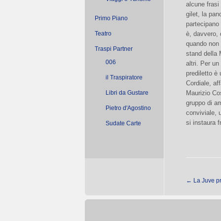
alcune frasi 
gilet, la pa
Primo Piano
partecipano 
Teatro
è, davvero,
quando non l
Traspi Partner
stand della 
006
altri. Per un
prediletto 
il Traspiratore
Cordiale, aff
Libri da Gustare
Maurizio Cos
gruppo di am
Pietro d'Agostino
conviviale, 
si instaura f
Sudate Carte
←
La Juve pre