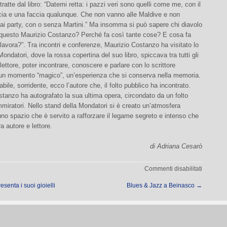
tratte dal libro: “Datemi retta: i pazzi veri sono quelli come me, con il
ncia e una faccia qualunque. Che non vanno alle Maldive e non
ai party, con o senza Martini.” Ma insomma si può sapere chi diavolo
 questo Maurizio Costanzo? Perché fa così tante cose? E cosa fa
avora?”. Tra incontri e conferenze, Maurizio Costanzo ha visitato lo
Mondatori, dove la rossa copertina del suo libro, spiccava tra tutti gli
 lettore, poter incontrare, conoscere e parlare con lo scrittore
è un momento “magico”, un’esperienza che si conserva nella memoria.
abile, sorridente, ecco l’autore che, il folto pubblico ha incontrato.
tanzo ha autografato la sua ultima opera, circondato da un folto
miratori. Nello stand della Mondatori si è creato un’atmosfera
uno spazio che è servito a rafforzare il legame segreto e intenso che
ra autore e lettore.
di Adriana Cesarò
su
Commenti disabilitati
Maurizio
senta i suoi gioielli
Blues & Jazz a Beinasco
→
Costanz
alla
Fiera
del