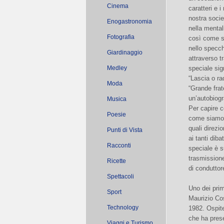
Cinema
caratteri e 
nostra socie
Enogastronomia
nella mentali
Fotografia
così come si
nello specch
Giardinaggio
attraverso t
Medley
speciale sig
“Lascia o ra
Moda
“Grande frate
un’autobiogr
Musica
Per capire 
Poesie
come siamo 
quali direzi
Punti di Vista
ai tanti diba
Racconti
speciale è 
trasmissione
Ricette
di conduttor
Spettacoli
Uno dei prim
Sport
Maurizio Co
Technology
1982. Ospite
che ha prese
Viaggi e Turismo