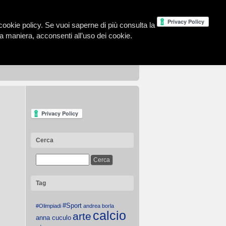
la cookie policy. Se vuoi saperne di più consulta la
 maniera, acconsenti all’uso dei cookie.
Cerca
Tag
#Sport
#Olimpiadi
andrea borla
calcio
arte
anna cuculo