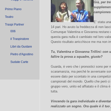
Già, per tr
supplement
Primo Piano
campionesse
Teatro
E’ stata un
Traspi Partner
14 pari. Ho avuto la freddezza di non lasc
006
Comunque Valentina e Giovanna restano 
questa gara nulla è cambiato nel loro val
il Traspiratore
Questo risultato arricchisce me ma non im
Libri da Gustare
Tu, Valentina e Giovanna Trillini: con 
Pietro d'Agostino
fallire la prova a squadre, giusto?
Sudate Carte
Guarda, è vero che i pronostici sono per 
scaramanzia, ma perché le avversarie son
essere dato per scontato in una competizi
campionati del mondo. Quello che però ci
gruppo vero, unito ed affiatato e il clima
tutta.
Vincendo la gara individuale e diven
realizzato un sogno. Ora quale è il tu