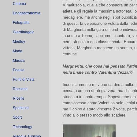
Cinema
V maiuscola, quella che consacra un per
atleta e gli regala la massima notorietà, lo
Enogastronomia
medagliere, ma anche negli spot pubblicita
Fotografia
di questi, la celebrazione voluta dalla fede
di Margherita nella gara di fioretto indivi
Giardinaggio
in corso a Torino, l’abbiamo incontrata, v
Medley
nero, sfoggiato con classe innata. Eppure,
vittoria, Margherita mantiene un sorriso, u
Moda
comune.
Musica
Margherita, che cosa hai pensato l’atti
Poesie
nella finale contro Valentina Vezzali?
Punti di Vista
Inconsciamente mi viene da dire a nulla. 
Racconti
pensato ad una strategia vera, ma d’istinto
stoccata in controtempo. Sapevo che era u
Ricette
campionessa come Valentina solo i colpi di
Spettacoli
me il colpo è stato vincente 2 volte, perc
vinto allo stesso modo allo scadere.
Sport
Technology
Viaggi e Turismo