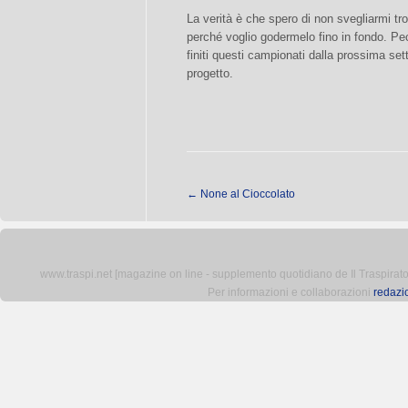
La verità è che spero di non svegliarmi t
perché voglio godermelo fino in fondo. Pe
finiti questi campionati dalla prossima se
progetto.
←
None al Cioccolato
www.traspi.net [magazine on line - supplemento quotidiano de Il Traspiratore 
Per informazioni e collaborazioni
redazi