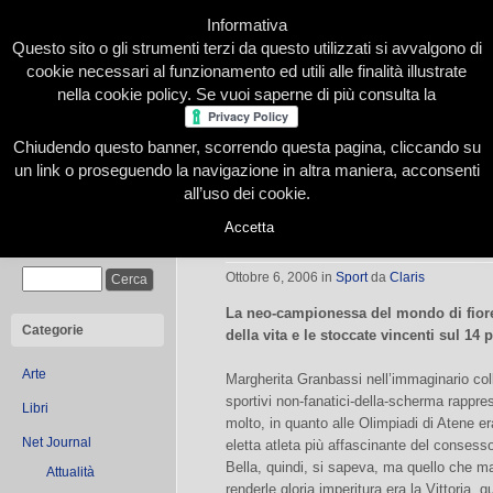
Informativa
Questo sito o gli strumenti terzi da questo utilizzati si avvalgono di
cookie necessari al funzionamento ed utili alle finalità illustrate
nella cookie policy. Se vuoi saperne di più consulta la
Chiudendo questo banner, scorrendo questa pagina, cliccando su
Home
Presentazione
Redazione
Le nostre firme
un link o proseguendo la navigazione in altra maniera, acconsenti
all’uso dei cookie.
Accetta
Margherita Granbassi per Traspi.ne
Cerca
Ottobre 6, 2006
in
Sport
da
Claris
La neo-campionessa del mondo di fiore
Categorie
della vita e le stoccate vincenti sul 14 p
Arte
Margherita Granbassi nell’immaginario coll
sportivi non-fanatici-della-scherma rappre
Libri
molto, in quanto alle Olimpiadi di Atene er
Net Journal
eletta atleta più affascinante del consess
Bella, quindi, si sapeva, ma quello che 
Attualità
renderle gloria imperitura era la Vittoria, q