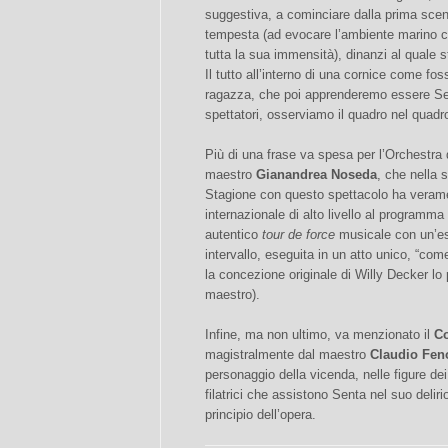
suggestiva, a cominciare dalla prima sce
tempesta (ad evocare l’ambiente marino ch
tutta la sua immensità), dinanzi al quale s
Il tutto all’interno di una cornice come f
ragazza, che poi apprenderemo essere Sent
spettatori, osserviamo il quadro nel quadr
Più di una frase va spesa per l’Orchestra de
maestro
Gianandrea Noseda
, che nella 
Stagione con questo spettacolo ha verament
internazionale di alto livello al programma
autentico
tour de force
musicale con un’es
intervallo, eseguita in un atto unico, “com
la concezione originale di Willy Decker lo
maestro).
Infine, ma non ultimo, va menzionato il
Co
magistralmente dal maestro
Claudio Fen
personaggio della vicenda, nelle figure dei
filatrici che assistono Senta nel suo delir
principio dell’opera.