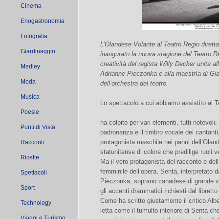
Cinema
Enogastronomia
Fotografia
L’Olandese Volante al Teatro Regio diret
Giardinaggio
inaugurato la nuova stagione del Teatro R
creatività del regista Willy Decker unita a
Medley
Adrianne Pieczonka e alla maestrìa di Gi
Moda
dell’orchestra del teatro.
Musica
Lo spettacolo a cui abbiamo assistito al T
Poesie
ha colpito per vari elementi, tutti notevoli
Punti di Vista
padronanza e il timbro vocale dei cantanti, 
protagonista maschile nei panni dell’Oland
Racconti
statunitense di colore che predilige ruoli v
Ricette
Ma il vero protagonista del racconto e del
femminile dell’opera, Senta, interpretato 
Spettacoli
Pieczonka, soprano canadese di grande ver
Sport
gli accenti drammatici richiesti dal libret
Come ha scritto giustamente il critico Albe
Technology
letta come il tumulto interiore di Senta ch
Viaggi e Turismo