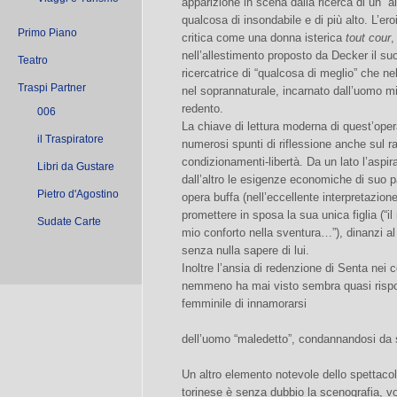
apparizione in scena dalla ricerca di un “al
qualcosa di insondabile e di più alto. L’er
Primo Piano
critica come una donna isterica
tout cour
,
nell’allestimento proposto da Decker il suo
Teatro
ricercatrice di “qualcosa di meglio” che ne
Traspi Partner
nel soprannaturale, incarnato dall’uomo m
redento.
006
La chiave di lettura moderna di quest’oper
il Traspiratore
numerosi spunti di riflessione anche sul
condizionamenti-libertà. Da un lato l’aspir
Libri da Gustare
dall’altro le esigenze economiche di suo 
Pietro d'Agostino
opera buffa (nell’eccellente interpretazion
promettere in sposa la sua unica figlia (“il 
Sudate Carte
mio conforto nella sventura…”), dinanzi al
senza nulla sapere di lui.
Inoltre l’ansia di redenzione di Senta nei
nemmeno ha mai visto sembra quasi risp
femminile di innamorarsi
dell’uomo “maledetto”, condannandosi da sol
Un altro elemento notevole dello spettaco
torinese è senza dubbio la scenografia, 