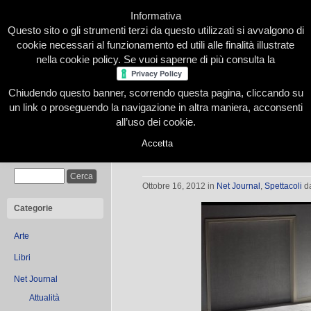
Informativa
Questo sito o gli strumenti terzi da questo utilizzati si avvalgono di
cookie necessari al funzionamento ed utili alle finalità illustrate
nella cookie policy. Se vuoi saperne di più consulta la
Chiudendo questo banner, scorrendo questa pagina, cliccando su
Home
Presentazione
Redazione
Le nostre firme
un link o proseguendo la navigazione in altra maniera, acconsenti
all’uso dei cookie.
Accetta
L’opera di Richard Wagner Die flie
Cerca
Volante)
Ottobre 16, 2012
in
Net Journal
,
Spettacoli
d
Categorie
Arte
Libri
Net Journal
Attualità