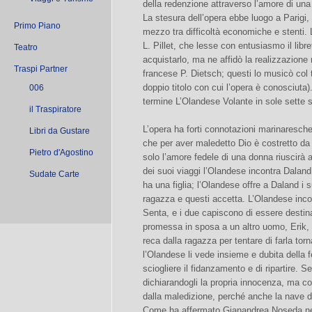
della redenzione attraverso l’amore di un
La stesura dell’opera ebbe luogo a Parigi
Primo Piano
mezzo tra difficoltà economiche e stenti. L’
L. Pillet, che lesse con entusiasmo il libr
Teatro
acquistarlo, ma ne affidò la realizzazione 
Traspi Partner
francese P. Dietsch; questi lo musicò col 
doppio titolo con cui l’opera è conosciuta)
006
termine L’Olandese Volante in sole sette 
il Traspiratore
L’opera ha forti connotazioni marinaresche
Libri da Gustare
che per aver maledetto Dio è costretto da 
Pietro d'Agostino
solo l’amore fedele di una donna riuscirà 
dei suoi viaggi l’Olandese incontra Dalan
Sudate Carte
ha una figlia; l’Olandese offre a Daland i 
ragazza e questi accetta. L’Olandese incon
Senta, e i due capiscono di essere destinat
promessa in sposa a un altro uomo, Erik, 
reca dalla ragazza per tentare di farla to
l’Olandese li vede insieme e dubita della 
sciogliere il fidanzamento e di ripartire. S
dichiarandogli la propria innocenza, ma con
dalla maledizione, perché anche la nave di
Come ha affermato Gianandrea Noseda nel