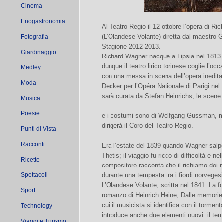
Cinema
Enogastronomia
Al Teatro Regio il 12 ottobre l’opera di R
(L’Olandese Volante) diretta dal maestro
Fotografia
Stagione 2012-2013.
Giardinaggio
Richard Wagner nacque a Lipsia nel 1813 
dunque il teatro lirico torinese coglie l’o
Medley
con una messa in scena dell’opera inedita pe
Moda
Decker per l’Opéra Nationale di Parigi nel
sarà curata da Stefan Heinrichs, le scene
Musica
Poesie
e i costumi sono di Wolfgang Gussman, me
dirigerà il Coro del Teatro Regio.
Punti di Vista
Racconti
Era l’estate del 1839 quando Wagner salp
Thetis; il viaggio fu ricco di difficoltà e n
Ricette
compositore racconta che il richiamo dei
Spettacoli
durante una tempesta tra i fiordi norvegesi 
L’Olandese Volante, scritta nel 1841. La fon
Sport
romanzo di Heinrich Heine, Dalle memorie
cui il musicista si identifica con il torme
Technology
introduce anche due elementi nuovi: il tem
Viaggi e Turismo