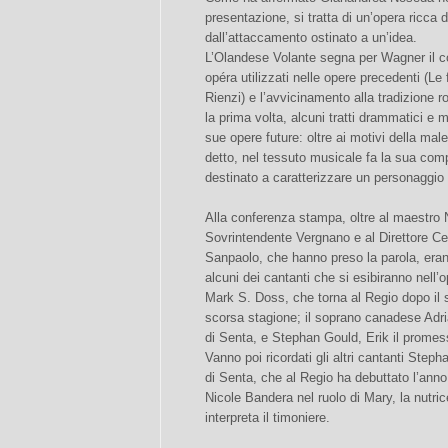
presentazione, si tratta di un’opera ricca 
dall’attaccamento ostinato a un’idea.
L’Olandese Volante segna per Wagner il c
opéra utilizzati nelle opere precedenti (Le f
Rienzi) e l’avvicinamento alla tradizione 
la prima volta, alcuni tratti drammatici e
sue opere future: oltre ai motivi della mal
detto, nel tessuto musicale fa la sua compar
destinato a caratterizzare un personaggio
Alla conferenza stampa, oltre al maestro 
Sovrintendente Vergnano e al Direttore Ce
Sanpaolo, che hanno preso la parola, erano 
alcuni dei cantanti che si esibiranno nell’
Mark S. Doss, che torna al Regio dopo il 
scorsa stagione; il soprano canadese Adri
di Senta, e Stephan Gould, Erik il prome
Vanno poi ricordati gli altri cantanti Step
di Senta, che al Regio ha debuttato l’ann
Nicole Bandera nel ruolo di Mary, la nutr
interpreta il timoniere.