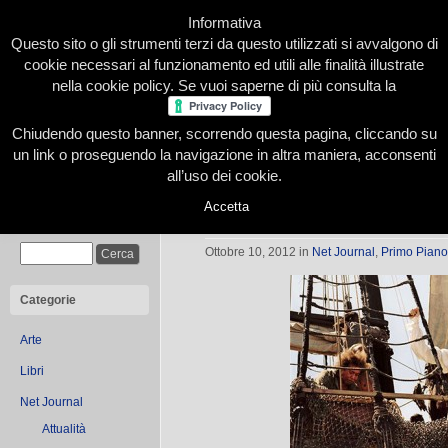
Informativa
Questo sito o gli strumenti terzi da questo utilizzati si avvalgono di
cookie necessari al funzionamento ed utili alle finalità illustrate
nella cookie policy. Se vuoi saperne di più consulta la
Chiudendo questo banner, scorrendo questa pagina, cliccando su
Home
Presentazione
Redazione
Le nostre firme
un link o proseguendo la navigazione in altra maniera, acconsenti
all’uso dei cookie.
Accetta
L’Olandese Volante di Richard Wag
Cerca
Ottobre 10, 2012
in
Net Journal
,
Primo Piano
Categorie
Arte
Libri
Net Journal
Attualità