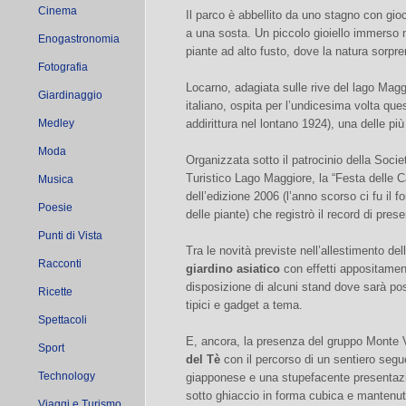
Cinema
Il parco è abbellito da uno stagno con gi
a una sosta. Un piccolo gioiello immerso ne
Enogastronomia
piante ad alto fusto, dove la natura sorpr
Fotografia
Locarno, adagiata sulle rive del lago Maggi
Giardinaggio
italiano, ospita per l’undicesima volta qu
Medley
addirittura nel lontano 1924), una delle più
Moda
Organizzata sotto il patrocinio della Soci
Turistico Lago Maggiore, la “Festa delle C
Musica
dell’edizione 2006 (l’anno scorso ci fu il f
Poesie
delle piante) che registrò il record di pre
Punti di Vista
Tra le novità previste nell’allestimento de
Racconti
giardino asiatico
con effetti appositament
disposizione di alcuni stand dove sarà possi
Ricette
tipici e gadget a tema.
Spettacoli
E, ancora, la presenza del gruppo Monte V
Sport
del Tè
con il percorso di un sentiero segue
Technology
giapponese e una stupefacente presentaz
sotto ghiaccio in forma cubica e mantenut
Viaggi e Turismo