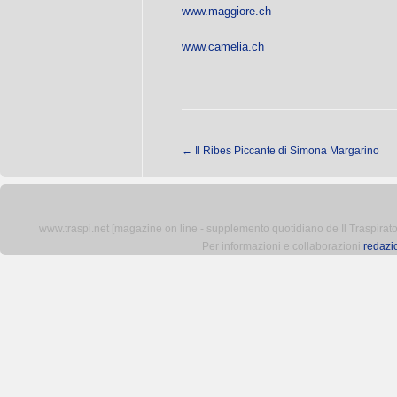
www.maggiore.ch
www.camelia.ch
←
Il Ribes Piccante di Simona Margarino
www.traspi.net [magazine on line - supplemento quotidiano de Il Traspiratore 
Per informazioni e collaborazioni
redazi