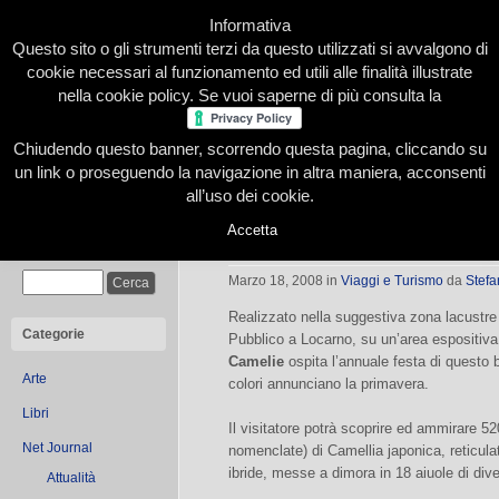
Informativa
Questo sito o gli strumenti terzi da questo utilizzati si avvalgono di
cookie necessari al funzionamento ed utili alle finalità illustrate
nella cookie policy. Se vuoi saperne di più consulta la
Chiudendo questo banner, scorrendo questa pagina, cliccando su
Home
Presentazione
Redazione
Le nostre firme
un link o proseguendo la navigazione in altra maniera, acconsenti
all’uso dei cookie.
Accetta
Locarno Camelie e Giardini
Cerca
Marzo 18, 2008
in
Viaggi e Turismo
da
Stefa
Realizzato nella suggestiva zona lacustre 
Categorie
Pubblico a Locarno, su un’area espositiva 
Camelie
ospita l’annuale festa di questo be
Arte
colori annunciano la primavera.
Libri
Il visitatore potrà scoprire ed ammirare 520
Net Journal
nomenclate) di Camellia japonica, reticul
ibride, messe a dimora in 18 aiuole di div
Attualità