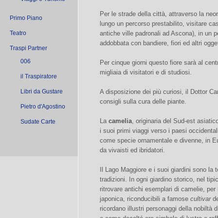
Per le strade della città, attraverso la ne
Primo Piano
lungo un percorso prestabilito, visitare case 
Teatro
antiche ville padronali ad Ascona), in un
addobbata con bandiere, fiori ed altri ogge
Traspi Partner
006
Per cinque giorni questo fiore sarà al centr
migliaia di visitatori e di studiosi.
il Traspiratore
Libri da Gustare
A disposizione dei più curiosi, il Dottor C
consigli sulla cura delle piante.
Pietro d'Agostino
La
camelia
, originaria del Sud-est asiati
Sudate Carte
i suoi primi viaggi verso i paesi occidenta
come specie ornamentale e divenne, in Eu
da vivaisti ed ibridatori.
Il Lago Maggiore e i suoi giardini sono la 
tradizioni. In ogni giardino storico, nel tip
ritrovare antichi esemplari di camelie, per
japonica, riconducibili a famose
cultivar
de
ricordano illustri personaggi della nobiltà