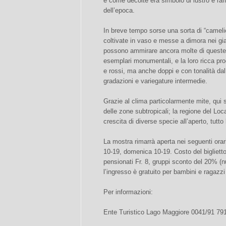
e come decolté era simbolo di lustro e raff
dell’epoca.
In breve tempo sorse una sorta di “camel
coltivate in vaso e messe a dimora nei giar
possono ammirare ancora molte di queste 
esemplari monumentali, e la loro ricca prog
e rossi, ma anche doppi e con tonalità dal 
gradazioni e variegature intermedie.
Grazie al clima particolarmente mite, qui s
delle zone subtropicali; la regione del Lo
crescita di diverse specie all’aperto, tutto 
La mostra rimarrà aperta nei seguenti orar
10-19, domenica 10-19. Costo del biglietto:
pensionati Fr. 8, gruppi sconto del 20% 
l’ingresso è gratuito per bambini e ragazzi
Per informazioni:
Ente Turistico Lago Maggiore 0041/91 79