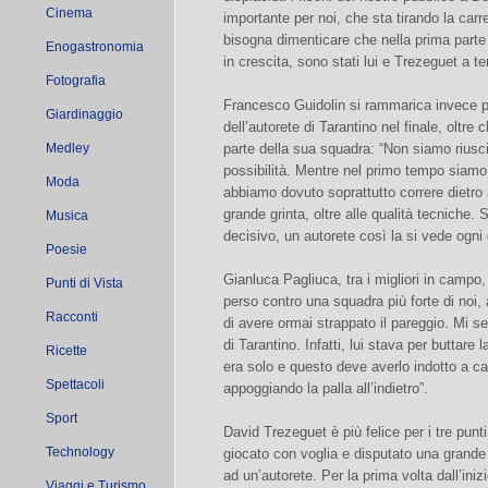
Cinema
importante per noi, che sta tirando la carre
bisogna dimenticare che nella prima parte
Enogastronomia
in crescita, sono stati lui e Trezeguet a te
Fotografia
Francesco Guidolin si rammarica invece pe
Giardinaggio
dell’autorete di Tarantino nel finale, oltre 
Medley
parte della sua squadra: “Non siamo riusci
possibilità. Mentre nel primo tempo siamo ri
Moda
abbiamo dovuto soprattutto correre dietro
grande grinta, oltre alle qualità tecniche. 
Musica
decisivo, un autorete così la si vede ogni 
Poesie
Gianluca Pagliuca, tra i migliori in campo,
Punti di Vista
perso contro una squadra più forte di noi
Racconti
di avere ormai strappato il pareggio. Mi se
di Tarantino. Infatti, lui stava per buttare l
Ricette
era solo e questo deve averlo indotto a c
Spettacoli
appoggiando la palla all’indietro”.
Sport
David Trezeguet è più felice per i tre punt
Technology
giocato con voglia e disputato una grande
ad un’autorete. Per la prima volta dall’iniz
Viaggi e Turismo