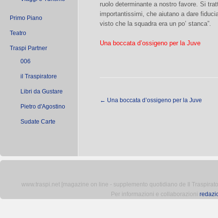
ruolo determinante a nostro favore. Si tra
importantissimi, che aiutano a dare fiducia
Primo Piano
visto che la squadra era un po’ stanca”.
Teatro
Una boccata d’ossigeno per la Juve
Traspi Partner
006
il Traspiratore
Libri da Gustare
←
Una boccata d’ossigeno per la Juve
Pietro d'Agostino
Sudate Carte
www.traspi.net [magazine on line - supplemento quotidiano de Il Traspiratore 
Per informazioni e collaborazioni
redazi