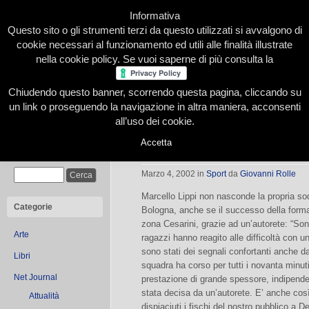
Informativa
Questo sito o gli strumenti terzi da questo utilizzati si avvalgono di
cookie necessari al funzionamento ed utili alle finalità illustrate
nella cookie policy. Se vuoi saperne di più consulta la
Chiudendo questo banner, scorrendo questa pagina, cliccando su
Home
Presentazione
Redazione
Le nostre firme
un link o proseguendo la navigazione in altra maniera, acconsenti
all’uso dei cookie.
Accetta
Lippi: vittoria importantissima
Cerca
Marzo 4, 2002
in
Sport
da
Giovanni Rolle
Marcello Lippi non nasconde la propria sodd
Categorie
Bologna, anche se il successo della forma
zona Cesarini, grazie ad un’autorete: “Son
Arte
ragazzi hanno reagito alle difficoltà con 
sono stati dei segnali confortanti anche dal
Libri
squadra ha corso per tutti i novanta minuti
Net Journal
prestazione di grande spessore, indipenden
stata decisa da un’autorete. E’ anche così
Attualità
dispiaciuti i fischi del nostro pubblico a 