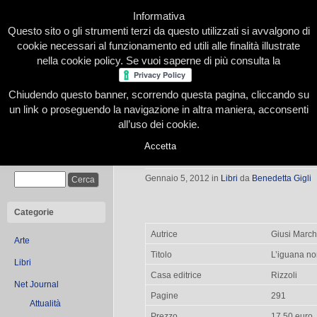
Informativa
Questo sito o gli strumenti terzi da questo utilizzati si avvalgono di
cookie necessari al funzionamento ed utili alle finalità illustrate
nella cookie policy. Se vuoi saperne di più consulta la
Chiudendo questo banner, scorrendo questa pagina, cliccando su
Home
Presentazione
Redazione
Le nostre firme
un link o proseguendo la navigazione in altra maniera, acconsenti
all’uso dei cookie.
Accetta
L’iguana non vuole
Cerca
Gennaio 5, 2012
in
Libri
da
Benedetta Gigli
Categorie
Autrice
Giusi March
Arte
Titolo
L’iguana no
Libri
Casa editrice
Rizzoli
Net Journal
Pagine
291
Attualità
Prezzo
17,50 euro