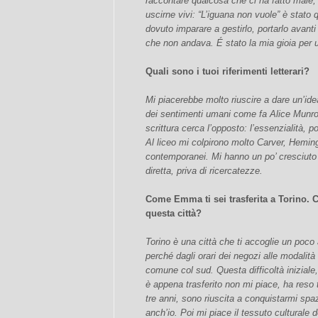
raccontare qualcosa che ci ha fatto male, d
uscirne vivi: “L’iguana non vuole” è stat
dovuto imparare a gestirlo, portarlo avanti
che non andava. É stato la mia gioia per u
Quali sono i tuoi riferimenti letterari?
Mi piacerebbe molto riuscire a dare un’ide
dei sentimenti umani come fa Alice Munro
scrittura cerca l’opposto: l’essenzialità, p
Al liceo mi colpirono molto Carver, Hemi
contemporanei. Mi hanno un po’ cresciuto c
diretta, priva di ricercatezze.
Come Emma ti sei trasferita a Torino. C
questa città?
Torino è una città che ti accoglie un poco
perché dagli orari dei negozi alle modalità
comune col sud. Questa difficoltà iniziale,
è appena trasferito non mi piace, ha reso 
tre anni, sono riuscita a conquistarmi spaz
anch’io. Poi mi piace il tessuto culturale de