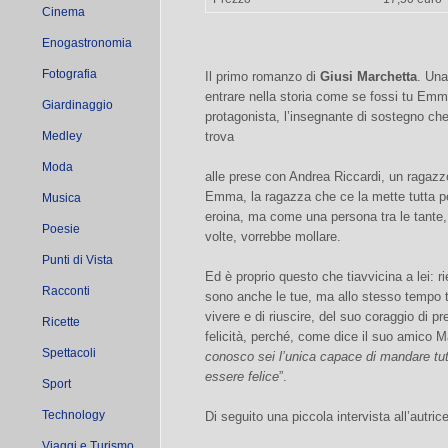
Cinema
Enogastronomia
Fotografia
Il primo romanzo di
Giusi Marchetta
. Una
entrare nella storia come se fossi tu Emm
Giardinaggio
protagonista, l’insegnante di sostegno che,
Medley
trova
Moda
alle prese con Andrea Riccardi, un ragazz
Emma, la ragazza che ce la mette tutta p
Musica
eroina, ma come una persona tra le tante
Poesie
volte, vorrebbe mollare.
Punti di Vista
Ed è proprio questo che tiavvicina a lei: r
Racconti
sono anche le tue, ma allo stesso tempo ti
vivere e di riuscire, del suo coraggio di pr
Ricette
felicità, perché, come dice il suo amico M
Spettacoli
conosco sei l’unica capace di mandare tutt
essere felice
”.
Sport
Technology
Di seguito una piccola intervista all’autri
Viaggi e Turismo