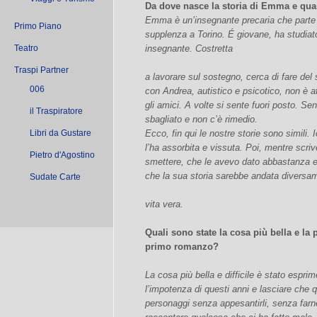
Da dove nasce la storia di Emma e quant
Emma è un’insegnante precaria che parte 
Primo Piano
supplenza a Torino. É giovane, ha studia
Teatro
insegnante. Costretta
Traspi Partner
a lavorare sul sostegno, cerca di fare de
006
con Andrea, autistico e psicotico, non è af
gli amici. A volte si sente fuori posto. S
il Traspiratore
sbagliato e non c’è rimedio.
Libri da Gustare
Ecco, fin qui le nostre storie sono simili.
l’ha assorbita e vissuta. Poi, mentre scriv
Pietro d'Agostino
smettere, che le avevo dato abbastanza e 
che la sua storia sarebbe andata diversa
Sudate Carte
vita vera.
Quali sono state la cosa più bella e la p
primo romanzo?
La cosa più bella e difficile è stato esprime
l’impotenza di questi anni e lasciare che
personaggi senza appesantirli, senza far