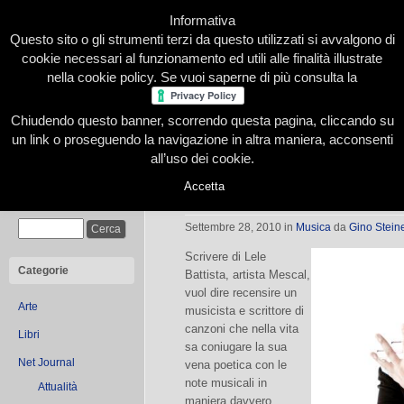
Informativa
Questo sito o gli strumenti terzi da questo utilizzati si avvalgono di
cookie necessari al funzionamento ed utili alle finalità illustrate
nella cookie policy. Se vuoi saperne di più consulta la
Chiudendo questo banner, scorrendo questa pagina, cliccando su
Home
Presentazione
Redazione
Le nostre firme
un link o proseguendo la navigazione in altra maniera, acconsenti
all’uso dei cookie.
Accetta
Lele Battista e il suo nuovo album 
Cerca
Settembre 28, 2010
in
Musica
da
Gino Steine
Scrivere di Lele
Categorie
Battista, artista Mescal,
vuol dire recensire un
Arte
musicista e scrittore di
canzoni che nella vita
Libri
sa coniugare la sua
Net Journal
vena poetica con le
note musicali in
Attualità
maniera davvero