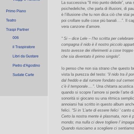
La successiva “Il mio punto debole”, una 
psichedeliche, che parla di illusioni, di pa
Primo Piano
è l’illusione che tu non dica ciò che stai p
Teatro
poi crollare sulle cose più banali….”. Il c
vera canzone d’amore.
Traspi Partner
006
“ Si – dice Lele – l’ho scritta per celebrar
compagna il nido è il nostro piccolo appa
il Traspiratore
testo avesse dei riferimenti a cose troppo 
Libri da Gustare
che sia diventato il primo singolo”.
Pietro d'Agostino
Io penso che non sia strano che questo bra
vista la purezza del testo:
“il nido tra il 
Sudate Carte
dal freddo e dal rumore fondato sul cemen
c’è il temporale….”
. Una chitarra acustica
quando si scopre l’amore si perde l’arte di 
sonorità si giocano su una ritmica semplice
annoiarsi hai scritto in questo album anch
felici.
“Si in ‘L’arte di essere felici ’ canto 
Certo la nostra mente è plasmata, non è p
mondo; ma nulla ci deve togliere l’ impagab
Quando riusciamo a scegliere ci sentiamo 