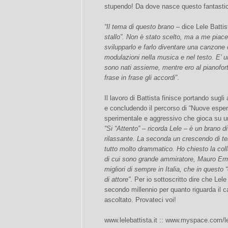
stupendo! Da dove nasce questo fantastico
“Il tema di questo brano
– dice Lele Batti
stallo”. Non è stato scelto, ma a me piace
svilupparlo e farlo diventare una canzone 
modulazioni nella musica e nel testo. E’ u
sono nati assieme, mentre ero al pianofo
frase in frase gli accordi”
.
Il lavoro di Battista finisce portando sugli
e concludendo il percorso di “Nuove esper
sperimentale e aggressivo che gioca su u
“Si “Attento” – ricorda Lele – è un brano di
rilassante. La seconda un crescendo di te
tutto molto drammatico. Ho chiesto la col
di cui sono grande ammiratore, Mauro Erm
migliori di sempre in Italia, che in questo
di attore”
. Per io sottoscritto dire che Lel
secondo millennio per quanto riguarda il 
ascoltato. Provateci voi!
www.lelebattista.it :: www.myspace.com/le