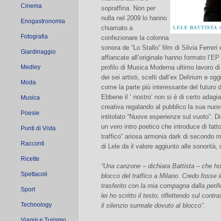
Cinema
sopraffina. Non per
nulla nel 2009 lo hanno
Enogastronomia
chiamato a
Fotografia
confezionare la colonna
sonora de “Lo Stallo” film di Silvia Ferreri
Giardinaggio
affiancate all’originale hanno formato l’EP 
Medley
profilo di Musica Moderna ultimo lavoro di
dei sei artisti, scelti dall’ex Delirium e o
Moda
come la parte più interessante del futuro 
Ebbene il ‘ nostro’ non si è di certo adagi
Musica
creativa regalando al pubblico la sua nuo
Poesie
intitolato “Nuove esperienze sul vuoto”. D
un vero intro poetico che introduce di fatt
Punti di Vista
traffico” ariosa armonia dark di secondo m
Racconti
di Lele da il valore aggiunto alle sonorità,
Ricette
“Una canzone – dichiara Battista – che ho
Spettacoli
blocco del traffico a Milano. Credo fosse 
trasferito con la mia compagna dalla perife
Sport
lei ho scritto il testo, riflettendo sul contr
Technology
il silenzio surreale dovuto al blocco”
.
Viaggi e Turismo