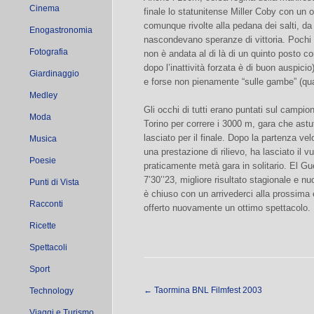
Cinema
finale lo statunitense Miller Coby con un 
comunque rivolte alla pedana dei salti, 
Enogastronomia
nascondevano speranze di vittoria. Pochi
Fotografia
non è andata al di là di un quinto posto co
dopo l’inattività forzata è di buon auspici
Giardinaggio
e forse non pienamente “sulle gambe” (qua
Medley
Gli occhi di tutti erano puntati sul campi
Moda
Torino per correre i 3000 m, gara che ast
lasciato per il finale. Dopo la partenza vel
Musica
una prestazione di rilievo, ha lasciato il v
Poesie
praticamente metà gara in solitario. El Guer
7’30’’23, migliore risultato stagionale e n
Punti di Vista
è chiuso con un arrivederci alla prossima 
Racconti
offerto nuovamente un ottimo spettacolo.
Ricette
Spettacoli
Sport
←
Taormina BNL Filmfest 2003
Technology
Viaggi e Turismo