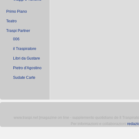
Primo Piano
Teatro
Traspi Partner
006
il Traspiratore
Libri da Gustare
Pietro d'Agostino
Sudate Carte
www.traspi.net [magazine on line - supplemento quotidiano de Il Traspiratore 
Per informazioni e collaborazioni
redazi