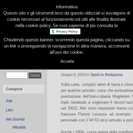
Informativa
Questo sito o gli strumenti terzi da questo utilizzati si avvalgono di
cookie necessari al funzionamento ed utili alle finalità illustrate
nella cookie policy. Se vuoi saperne di più consulta la
Chiudendo questo banner, scorrendo questa pagina, cliccando su
Home
Presentazione
Redazione
Le nostre firme
un link o proseguendo la navigazione in altra maniera, acconsenti
all’uso dei cookie.
Accetta
Le stelle del Meeting di Torino
Cerca
Giugno 8, 2003
in
Sport
da
Redazione
Sulla carta, complici atleti di fama e cli
Categorie
per qualche primato: cosa che puntualment
prestazione dell’italo-cubana Magdelein
Arte
triplo (andando a migliorare il record na
nel 2002). Altri nomi importanti hanno c
Libri
francese Florent Lacasse ad esempio, 
Net Journal
personale con 1’44’’61 ed è arrivato a poc
Attualità
Anche i 100m, corsa regina della manifest