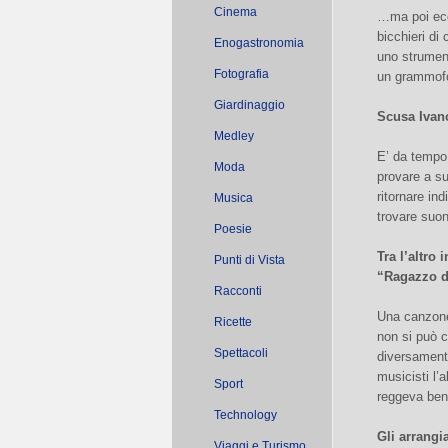
Cinema
…ma poi ecc
bicchieri di
Enogastronomia
uno strument
Fotografia
un grammofon
Giardinaggio
Scusa Ivano
Medley
E’ da tempo
Moda
provare a su
ritornare in
Musica
trovare suon
Poesie
Tra l’altro
Punti di Vista
“Ragazzo de
Racconti
Una canzone 
Ricette
non si può c
Spettacoli
diversamente
musicisti l
Sport
reggeva ben
Technology
Gli arrangi
Viaggi e Turismo