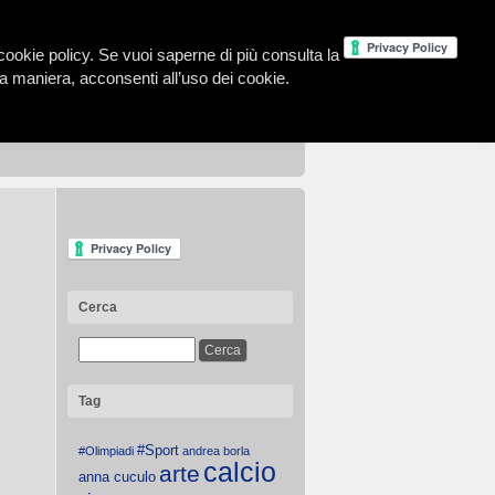
la cookie policy. Se vuoi saperne di più consulta la
 maniera, acconsenti all’uso dei cookie.
Cerca
Tag
#Sport
#Olimpiadi
andrea borla
calcio
arte
anna cuculo