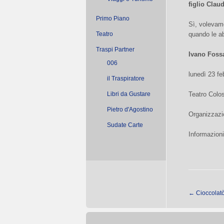
figlio Claud
Primo Piano
Sì, volevamo
Teatro
quando le abb
Traspi Partner
Ivano Fossa
006
lunedì 23 fe
il Traspiratore
Libri da Gustare
Teatro Colo
Pietro d'Agostino
Organizzazi
Sudate Carte
Informazioni
←
Cioccolat