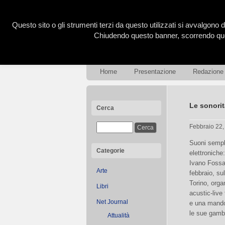
Questo sito o gli strumenti terzi da questo utilizzati si avvalgono d
Chiudendo questo banner, scorrendo ques
Home
Presentazione
Redazione
Le sonorit
Cerca
Febbraio 22
Suoni sempl
Categorie
elettroniche
Ivano Fossat
Arte
febbraio, su
Torino, orga
Libri
acustic-live
Net Journal
e una mando
le sue gamb
Attualità