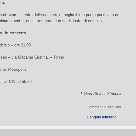
io.
 ritrovare il centro delle canzoni, o meglio il loro punto più chiaro di
iamo scritte, quasi trasformate in sottili lastre di cristallo.
ti in concerto
bbraio – ore 21.00
sseo – via Madama Cristina, – Torino
one: Metropolis
: tel. 011.53.55.29
di Gino Steiner Strippoli
su
Commenti disabilitati
Le
ò
L’angolo letterario
→
sonorità
di
Ivano