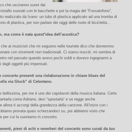
o che usciranno suoni dai
 cristallo suonati con le bacchette e poi la magia del “Fossatofono”,
o realizzato da Ivano: un tubo di plastica applicato ad una tromba di
o di plastica, per non parlare dei raggi delle ruote di bicicletta…
, ma come è nata quest’idea dell’acustica?
 che ai musicisti che mi seguono nelle tournée dico che dovremmo
onare con strumenti non tradizionali. Ci siamo riusciti, mi sembra di
dietro nel passato quando avevo pochi soldi e dovevo ingegnarmi a
i dagli oggetti più impensati.
 in concerto presenti una rielaborazione in chiave blues del
lla via Gluck” di Celentano.
bellissima, per me è uno dei capolavori della musica italiana. Certo
antarla come Adriano, devi “spostarla” e se regge anche
 allora ti accorgi della grandezza della canzone. All’inizio con i
’abbiamo provata quasi scherzandoci su, poi abbiamo visto che
e per cui la suoniamo in concerto.
amenti, pieni di echi e reverberi del concerto sono curati da tuo