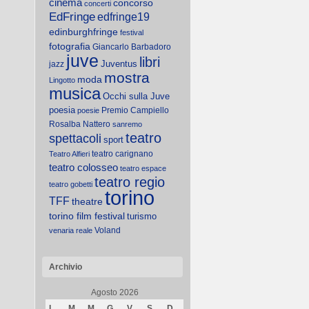
cinema
concorso
concerti
EdFringe
edfringe19
edinburghfringe
festival
fotografia
Giancarlo Barbadoro
juve
libri
Juventus
jazz
mostra
moda
Lingotto
musica
Occhi sulla Juve
poesia
Premio Campiello
poesie
Rosalba Nattero
sanremo
teatro
spettacoli
sport
teatro carignano
Teatro Alfieri
teatro colosseo
teatro espace
teatro regio
teatro gobetti
torino
TFF
theatre
torino film festival
turismo
Voland
venaria reale
Archivio
Agosto 2026
L
M
M
G
V
S
D