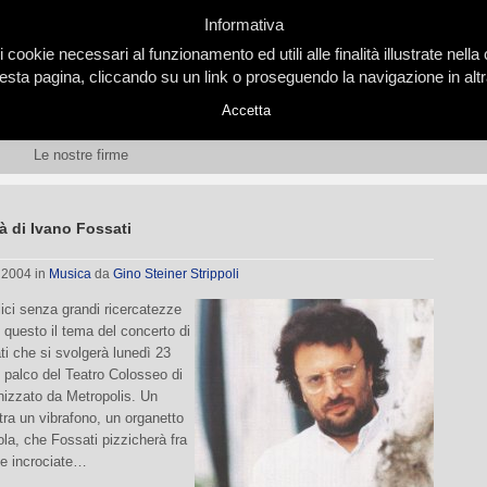
Informativa
i cookie necessari al funzionamento ed utili alle finalità illustrate nel
ta pagina, cliccando su un link o proseguendo la navigazione in altra
Accetta
Le nostre firme
à di Ivano Fossati
, 2004
in
Musica
da
Gino Steiner Strippoli
ici senza grandi ricercatezze
: questo il tema del concerto di
i che si svolgerà lunedì 23
l palco del Teatro Colosseo di
nizzato da Metropolis. Un
 tra un vibrafono, un organetto
la, che Fossati pizzicherà fra
e incrociate…