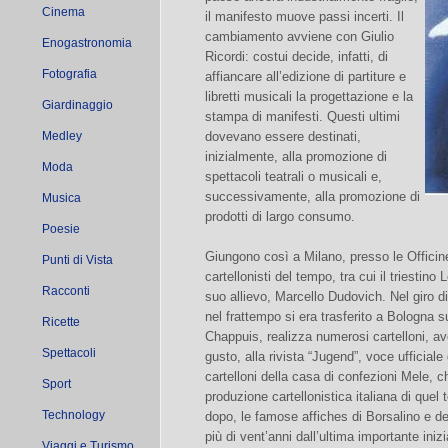
Cinema
il manifesto muove passi incerti. Il
cambiamento avviene con Giulio
Enogastronomia
Ricordi: costui decide, infatti, di
Fotografia
affiancare all’edizione di partiture e
libretti musicali la progettazione e la
Giardinaggio
stampa di manifesti. Questi ultimi
Medley
dovevano essere destinati,
inizialmente, alla promozione di
Moda
spettacoli teatrali o musicali e,
successivamente, alla promozione di
Musica
prodotti di largo consumo.
Poesie
Giungono così a Milano, presso le Officine
Punti di Vista
cartellonisti del tempo, tra cui il triesti
Racconti
suo allievo, Marcello Dudovich. Nel giro d
nel frattempo si era trasferito a Bologna su
Ricette
Chappuis, realizza numerosi cartelloni, a
Spettacoli
gusto, alla rivista “Jugend”, voce ufficiale 
cartelloni della casa di confezioni Mele, c
Sport
produzione cartellonistica italiana di quel
Technology
dopo, le famose affiches di Borsalino e 
più di vent’anni dall’ultima importante ini
Viaggi e Turismo