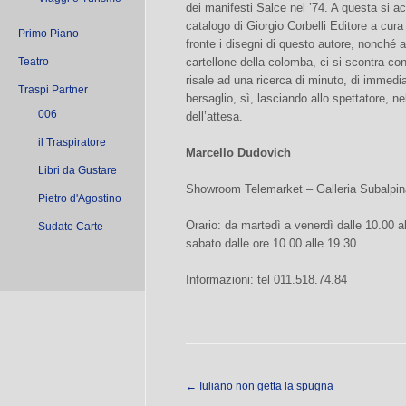
dei manifesti Salce nel ’74. A questa si 
catalogo di Giorgio Corbelli Editore a cur
Primo Piano
fronte i disegni di questo autore, nonché al
Teatro
cartellone della colomba, ci si scontra co
risale ad una ricerca di minuto, di immediat
Traspi Partner
bersaglio, sì, lasciando allo spettatore, ne
006
dell’attesa.
il Traspiratore
Marcello Dudovich
Libri da Gustare
Showroom Telemarket – Galleria Subalpina
Pietro d'Agostino
Orario: da martedì a venerdì dalle 10.00 al
Sudate Carte
sabato dalle ore 10.00 alle 19.30.
Informazioni: tel 011.518.74.84
←
Iuliano non getta la spugna