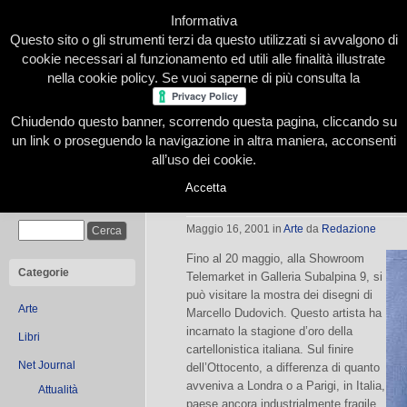
Informativa
Questo sito o gli strumenti terzi da questo utilizzati si avvalgono di
cookie necessari al funzionamento ed utili alle finalità illustrate
nella cookie policy. Se vuoi saperne di più consulta la
Chiudendo questo banner, scorrendo questa pagina, cliccando su
Home
Presentazione
Redazione
Le nostre firme
un link o proseguendo la navigazione in altra maniera, acconsenti
all’uso dei cookie.
Accetta
Le opere di Marcello Dudovich
Cerca
Maggio 16, 2001
in
Arte
da
Redazione
Fino al 20 maggio, alla Showroom
Categorie
Telemarket in Galleria Subalpina 9, si
può visitare la mostra dei disegni di
Arte
Marcello Dudovich. Questo artista ha
incarnato la stagione d’oro della
Libri
cartellonistica italiana. Sul finire
Net Journal
dell’Ottocento, a differenza di quanto
avveniva a Londra o a Parigi, in Italia,
Attualità
paese ancora industrialmente fragile,