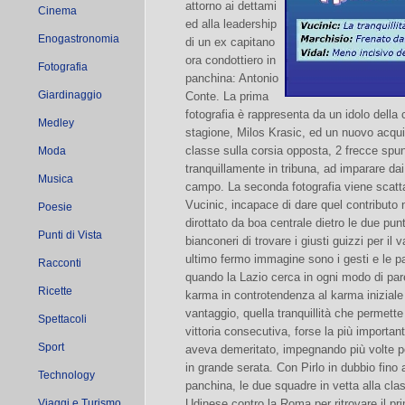
attorno ai dettami
Cinema
ed alla leadership
Enogastronomia
di un ex capitano
ora condottiero in
Fotografia
panchina: Antonio
Giardinaggio
Conte. La prima
fotografia è rappresenta da un idolo della
Medley
stagione, Milos Krasic, ed un nuovo acqui
classe sulla corsia opposta, 2 frecce spu
Moda
tranquillamente in tribuna, ad imparare d
Musica
campo. La seconda fotografia viene scat
Vucinic, incapace di dare quel contributo 
Poesie
dirottato da boa centrale dietro le due pu
Punti di Vista
bianconeri di trovare i giusti guizzi per il 
ultimo fermo immagine sono i gesti e le pa
Racconti
quando la Lazio cerca in ogni modo di pare
Ricette
karma in controtendenza al karma iniziale d
vantaggio, quella tranquillità che permette
Spettacoli
vittoria consecutiva, forse la più importan
Sport
aveva demeritato, impegnando più volte p
in grande serata. Con Pirlo in dubbio fino 
Technology
panchina, le due squadre in vetta alla class
Viaggi e Turismo
Udinese contro la Roma per ritrovare il prim