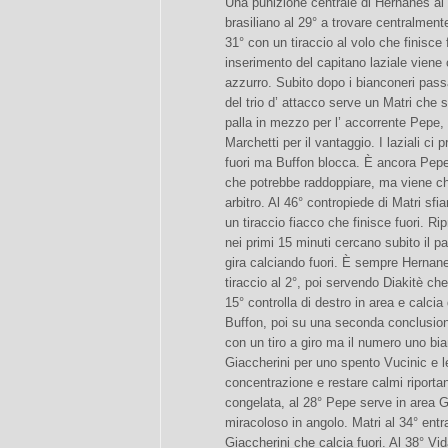
Una punizione centrale di Hernanes al 
brasiliano al 29° a trovare centralment
31° con un tiraccio al volo che finisce 
inserimento del capitano laziale viene
azzurro. Subito dopo i bianconeri pass
del trio d’ attacco serve un Matri che s
palla in mezzo per l’ accorrente Pepe
Marchetti per il vantaggio. I laziali c
fuori ma Buffon blocca. È ancora Pepe 
che potrebbe raddoppiare, ma viene ch
arbitro. Al 46° contropiede di Matri sfi
un tiraccio fiacco che finisce fuori. Ri
nei primi 15 minuti cercano subito il p
gira calciando fuori. È sempre Hernan
tiraccio al 2°, poi servendo Diakitè che
15° controlla di destro in area e calcia 
Buffon, poi su una seconda conclusion
con un tiro a giro ma il numero uno bia
Giaccherini per uno spento Vucinic e l
concentrazione e restare calmi riportan
congelata, al 28° Pepe serve in area Gi
miracoloso in angolo. Matri al 34° ent
Giaccherini che calcia fuori. Al 38° Vid