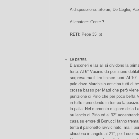
A disposizione: Storari, De Ceglie, Pa
Allenatore: Conte
7
RETI
: Pepe 35’ pt
La partita
Bianconeri e laziali si dividono la pri
forte. Al 6° Vucinic da posizione defilat
sorpresa ma il tiro finisce fuori. Al 10
palo dove Marchisio anticipa tutti di t
crossa basso per Matri che però viene
punizione di Pirlo che per poco beffa M
in tuffo riprendendo in tempo la posizio
la palla. Nel momento migliore della L
su lancio di Pirlo ed al 32° accentrand
casa su errore di Bonucci fanno trema
tenta il pallonetto ravvicinato, ma il po
chiudono in angolo al 21°, poi Ledesma 