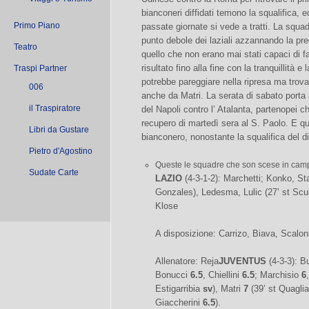
bianconeri diffidati temono la squalifica, ed
Primo Piano
passate giornate si vede a tratti. La squad
punto debole dei laziali azzannando la p
Teatro
quello che non erano mai stati capaci di far
risultato fino alla fine con la tranquillità e 
Traspi Partner
potrebbe pareggiare nella ripresa ma trova s
006
anche da Matri. La serata di sabato porta 
il Traspiratore
del Napoli contro l’ Atalanta, partenopei c
recupero di martedì sera al S. Paolo. E qu
Libri da Gustare
bianconero, nonostante la squalifica del di
Pietro d'Agostino
Queste le squadre che son scese in cam
Sudate Carte
LAZIO
(4-3-1-2): Marchetti; Konko, St
Gonzales), Ledesma, Lulic (27’ st Scul
Klose
A disposizione: Carrizo, Biava, Scalon
Allenatore: Reja
JUVENTUS
(4-3-3): B
Bonucci
6.5
, Chiellini
6.5
; Marchisio
6
Estigarribia
sv
), Matri
7
(39’ st Quaglia
Giaccherini
6.5
).