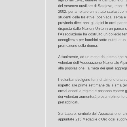
alpino nel 1942, durante la campagna di 
del vescovo ausiliare di Sarajevo, mons. 
2002, per ampliare un istituto scolastico 
studenti delle tre etnie: bosniaca, serba
provincia dieci anni gli alpini in armi par
disposta dalle Nazioni Unite in un paese 
l’Associazione ha costruito un collegio fem
accoglienza per bambini sotto nutriti e un 
promozione della donna.
Attualmente, ad un mese dal sisma che ha 
volontari dell’Associazione Nazionale Alpi
alla popolazione, la metà dei quali aggrega
I volontari svolgono turni di almeno una s
rispetto alle prime settimane dal sisma (e
ormai andati a regime e possono essere g
dei volontari aumenterà presumibilmente qu
prefabbricati.
Sul Labaro, simbolo dell’Associazione, che
appuntate 213 Medaglie d’Oro così suddiv