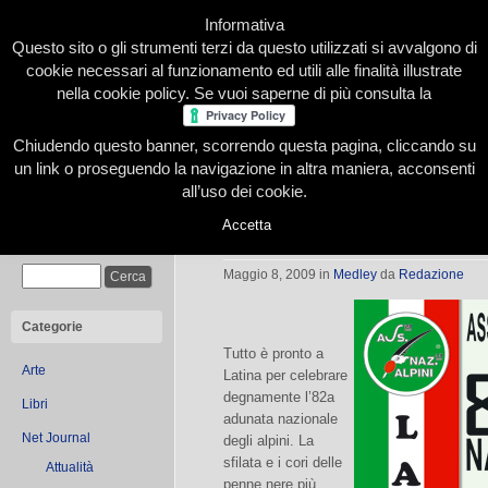
Informativa
Questo sito o gli strumenti terzi da questo utilizzati si avvalgono di
cookie necessari al funzionamento ed utili alle finalità illustrate
nella cookie policy. Se vuoi saperne di più consulta la
Chiudendo questo banner, scorrendo questa pagina, cliccando su
Home
Presentazione
Redazione
Le nostre firme
un link o proseguendo la navigazione in altra maniera, acconsenti
all’uso dei cookie.
Accetta
Latina: gli alpini a raccolta
Cerca
Maggio 8, 2009
in
Medley
da
Redazione
Categorie
Tutto è pronto a
Arte
Latina per celebrare
degnamente l’82a
Libri
adunata nazionale
Net Journal
degli alpini. La
sfilata e i cori delle
Attualità
penne nere più