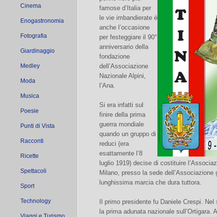
Cinema
famose d’Italia per
le vie imbandierate è
Enogastronomia
anche l’occasione
Fotografia
per festeggiare il 90°
anniversario della
Giardinaggio
fondazione
Medley
dell’Associazione
Nazionale Alpini,
Moda
l’Ana.
Musica
Si era infatti sul
Poesie
finire della prima
guerra mondiale
Punti di Vista
quando un gruppo di
Racconti
reduci (era
esattamente l’8
Ricette
luglio 1919) decise di costituire l’Associ
Spettacoli
Milano, presso la sede dell’Associazione ge
lunghissima marcia che dura tuttora.
Sport
Technology
Il primo presidente fu Daniele Crespi. Ne
la prima adunata nazionale sull’Ortigara
Viaggi e Turismo