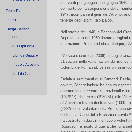
altri venti per giungere, nel giugno 1940, 
comportò poi la sospensione della manifest
Primo Piano
1947, ricomparve il giornale L’Alpino, anch
Teatro
tenente degli alpini Italo Balbo.
Traspi Partner
Nell’ottobre del 1948, a Bassano del Grap
006
Dopo la sosta del 1950 dovuta a ragioni te
interruzione. Proprio a Latina, dunque, l’A
il Traspiratore
Libri da Gustare
L’Associazione (dati 2008) raccoglie circa 
31 sezioni nelle varie nazioni del mondo, 
Pietro d'Agostino
Colombia e Romania). Le sezioni si articol
Sudate Carte
Fedele a sentimenti quali l’amor di Patria, l
dovere, l’Associazione ha saputo esprimer
drammatiche circostanze, nazionali e intern
(1976/77), dall’Irpinia (1980/81), alla Valte
all’Albania a favore dei kosovari (1999), a
(2002), con i volontari della Protezione civ
dodicimila. Capo della Protezione Civile 
ha costruito in due anni di lavoro volontari
Rossosch, al posto di quella che fu la s