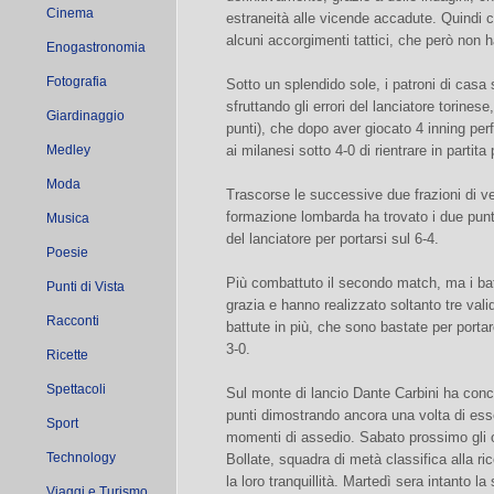
Cinema
estraneità alle vicende accadute. Quindi c
alcuni accorgimenti tattici, che però non h
Enogastronomia
Fotografia
Sotto un splendido sole, i patroni di casa 
sfruttando gli errori del lanciatore torines
Giardinaggio
punti), che dopo aver giocato 4 inning pe
Medley
ai milanesi sotto 4-0 di rientrare in partita
Moda
Trascorse le successive due frazioni di ver
formazione lombarda ha trovato i due punti
Musica
del lanciatore per portarsi sul 6-4.
Poesie
Più combattuto il secondo match, ma i batti
Punti di Vista
grazia e hanno realizzato soltanto tre vali
Racconti
battute in più, che sono bastate per porta
3-0.
Ricette
Spettacoli
Sul monte di lancio Dante Carbini ha conc
punti dimostrando ancora una volta di esse
Sport
momenti di assedio. Sabato prossimo gli o
Technology
Bollate, squadra di metà classifica alla ri
la loro tranquillità. Martedì sera intanto 
Viaggi e Turismo