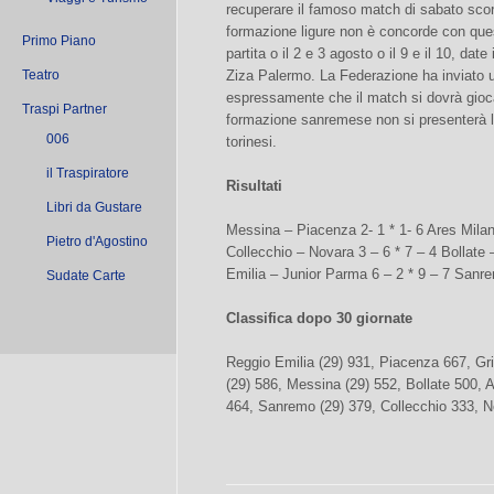
recuperare il famoso match di sabato sco
formazione ligure non è concorde con ques
Primo Piano
partita o il 2 e 3 agosto o il 9 e il 10, date
Teatro
Ziza Palermo. La Federazione ha inviato 
espressamente che il match si dovrà gioca
Traspi Partner
formazione sanremese non si presenterà la 
006
torinesi.
il Traspiratore
Risultati
Libri da Gustare
Messina – Piacenza 2- 1 * 1- 6 Ares Milano
Pietro d'Agostino
Collecchio – Novara 3 – 6 * 7 – 4 Bollate
Emilia – Junior Parma 6 – 2 * 9 – 7 Sanre
Sudate Carte
Classifica dopo 30 giornate
Reggio Emilia (29) 931, Piacenza 667, Gri
(29) 586, Messina (29) 552, Bollate 500, 
464, Sanremo (29) 379, Collecchio 333, N