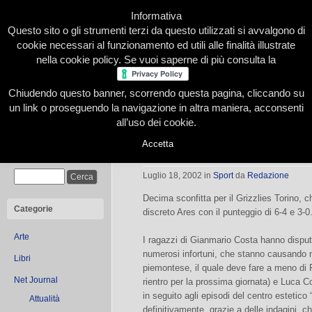
Informativa
Questo sito o gli strumenti terzi da questo utilizzati si avvalgono di
cookie necessari al funzionamento ed utili alle finalità illustrate
nella cookie policy. Se vuoi saperne di più consulta la
Chiudendo questo banner, scorrendo questa pagina, cliccando su
Home
Presentazione
Redazione
Le nostre firme
un link o proseguendo la navigazione in altra maniera, acconsenti
all’uso dei cookie.
Accetta
L’Ares sconfigge i Grizzlies
Cerca
Luglio 18, 2002
in
Sport
da
Redazione
Decima sconfitta per il Grizzlies Torino, 
Categorie
discreto Ares con il punteggio di 6-4 e 3-0
Arte
I ragazzi di Gianmario Costa hanno disput
numerosi infortuni, che stanno causando 
Libri
piemontese, il quale deve fare a meno di R
Net Journal
rientro per la prossima giornata) e Luca Co
in seguito agli episodi del centro estetic
Attualità
definitivamente, grazie a delle indagini, c