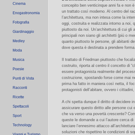
Cinema
concepito ben venticinque anni fa e non è
un trattato così moderno. Al centro del ra
Enogastronomia
l’architettura, ma non intesa come la inte
Fotografia
oggi, costruita e realizzata intorno a noi, 
piuttosto da noi. Un’architettura di cui gli 
Giardinaggio
principali non siano gli architetti (più o me
Medley
quanto piuttosto le persone, gli abitanti de
dove questa è destinata a prendere forma
Moda
Il trattato di Friedman piuttosto che focali
Musica
costruito, riporta al centro il concetto di “
Poesie
essere protagonista realmente del proces
costruzione, spostando forse come mai 
Punti di Vista
prima ha fatto in maniera così netta, il foc
Racconti
protagonisti dell’abitare, ovvero i cittadini
Ricette
A chi spetta dunque il diritto di decidere 
Spettacoli
assicurare questo diritto alle persone cu
che va verso una povertà crescente? Com
Sport
queste le domande a cui l’autore cerca di 
Technology
lanciare l’ennesimo attacco all’architettu
soluzioni che rispettino le condizioni di 
Viaggi e Turismo