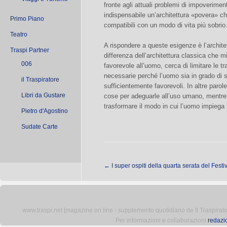
fronte agli attuali problemi di impoverimen
indispensabile un’architettura «povera» che
Primo Piano
compatibili con un modo di vita più sobrio
Teatro
A rispondere a queste esigenze è l’archit
Traspi Partner
differenza dell’architettura classica che m
006
favorevole all’uomo, cerca di limitare le 
necessarie perché l’uomo sia in grado di s
il Traspiratore
sufficientemente favorevoli. In altre parole
Libri da Gustare
cose per adeguarle all’uso umano, mentre 
trasformare il modo in cui l’uomo impiega 
Pietro d'Agostino
Sudate Carte
←
I super ospiti della quarta serata del Festi
www.traspi.net [magazine on line - supplemento quotidiano de Il Traspiratore 
Per informazioni e collaborazioni
redazi