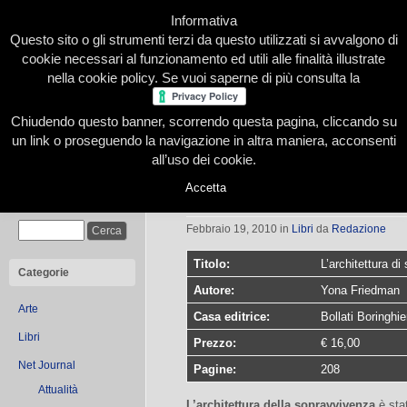
Informativa
Questo sito o gli strumenti terzi da questo utilizzati si avvalgono di
cookie necessari al funzionamento ed utili alle finalità illustrate
nella cookie policy. Se vuoi saperne di più consulta la
Chiudendo questo banner, scorrendo questa pagina, cliccando su
Home
Presentazione
Redazione
Le nostre firme
un link o proseguendo la navigazione in altra maniera, acconsenti
all’uso dei cookie.
Accetta
L’architettura di sopravvivenza
Cerca
Febbraio 19, 2010
in
Libri
da
Redazione
Titolo:
L’architettura d
Categorie
Autore:
Yona Friedman
Arte
Casa editrice:
Bollati Boringhie
Libri
Prezzo:
€ 16,00
Net Journal
Pagine:
208
Attualità
L’architettura della sopravvivenza
è sta