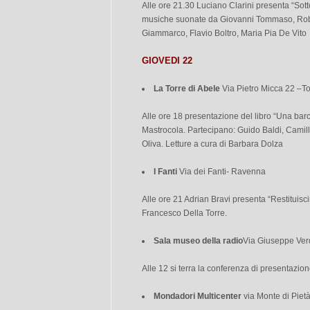
Alle ore 21.30 Luciano Clarini presenta “Sotto 
musiche suonate da Giovanni Tommaso, Robe
Giammarco, Flavio Boltro, Maria Pia De Vito
GIOVEDI 22
La Torre di Abele
Via Pietro Micca 22 –To
Alle ore 18 presentazione del libro “Una ba
Mastrocola. Partecipano: Guido Baldi, Camil
Oliva. Letture a cura di Barbara Dolza
I Fanti
Via dei Fanti- Ravenna
Alle ore 21 Adrian Bravi presenta “Restituisci
Francesco Della Torre.
Sala museo della radio
Via Giuseppe Verd
Alle 12 si terra la conferenza di presenta
Mondadori Multicenter
via Monte di Pietà