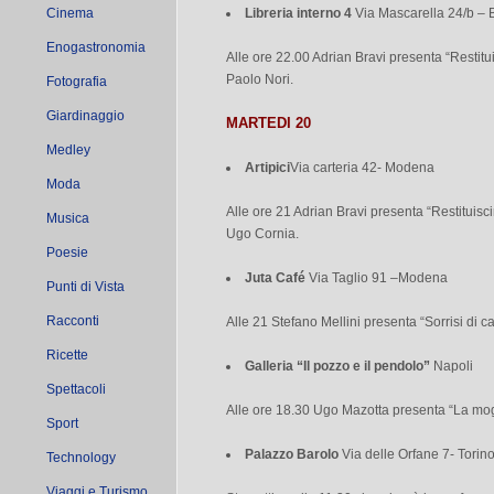
Cinema
Libreria interno 4
Via Mascarella 24/b – 
Enogastronomia
Alle ore 22.00 Adrian Bravi presenta “Restitu
Paolo Nori.
Fotografia
Giardinaggio
MARTEDI 20
Medley
Artipici
Via carteria 42- Modena
Moda
Alle ore 21 Adrian Bravi presenta “Restituisc
Musica
Ugo Cornia.
Poesie
Juta Café
Via Taglio 91 –Modena
Punti di Vista
Racconti
Alle 21 Stefano Mellini presenta “Sorrisi di c
Ricette
Galleria “Il pozzo e il pendolo”
Napoli
Spettacoli
Alle ore 18.30 Ugo Mazotta presenta “La mogl
Sport
Palazzo Barolo
Via delle Orfane 7- Torin
Technology
Viaggi e Turismo