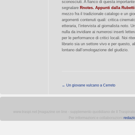
sconosciuti. A fianco di questa importante 
segnalare
Rnotes. Appunti dalla Rubett
mezzo fra il tradizionale catalogo e un gior
argomenti contenuti quali: critica cinematog
etteraria, l’intervista al giornalista noto
nulla da invidiare ai numerosi inserti lette
per le performance di critici locali. Noi ri
librario sia un settore vivo e per questo, a
lontano dall’omologazione del giudizio.
←
Un giovane vulcano a Cerreto
www.traspi.net [magazine on line - supplemento quotidiano de Il Traspiratore 
Per informazioni e collaborazioni
redazi