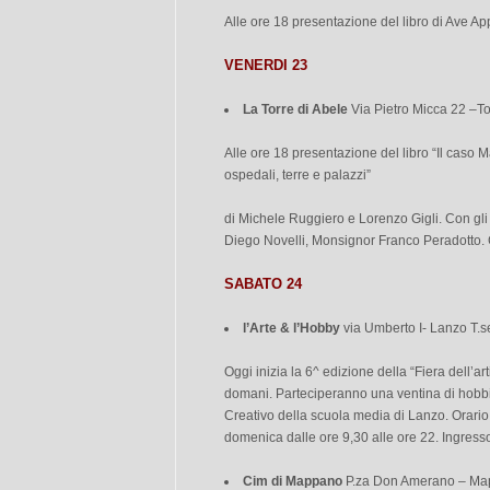
Alle ore 18 presentazione del libro di Ave Ap
VENERDI 23
La Torre di Abele
Via Pietro Micca 22 –To
Alle ore 18 presentazione del libro “Il caso
ospedali, terre e palazzi”
di Michele Ruggiero e Lorenzo Gigli. Con gli 
Diego Novelli, Monsignor Franco Peradotto. 
SABATO 24
l’Arte & l’Hobby
via Umberto I- Lanzo T.s
Oggi inizia la 6^ edizione della “Fiera dell’a
domani. Parteciperanno una ventina di hobbiste
Creativo della scuola media di Lanzo. Orario:
domenica dalle ore 9,30 alle ore 22. Ingresso
Cim di Mappano
P.za Don Amerano – Ma