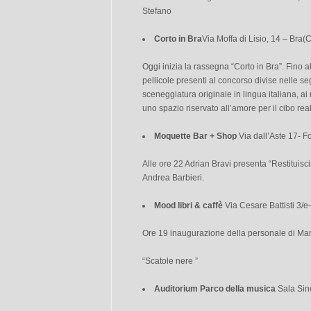
Stefano
Corto in Bra
Via Moffa di Lisio, 14 – Bra(
Oggi inizia la rassegna “Corto in Bra”. Fino a
pellicole presenti al concorso divise nelle se
sceneggiatura originale in lingua italiana, ai 
uno spazio riservato all’amore per il cibo re
Moquette Bar + Shop
Via dall’Aste 17- Fo
Alle ore 22 Adrian Bravi presenta “Restituisci
Andrea Barbieri.
Mood libri & caffè
Via Cesare Battisti 3/e
Ore 19 inaugurazione della personale di Mar
“Scatole nere ”
Auditorium Parco della musica
Sala Sin