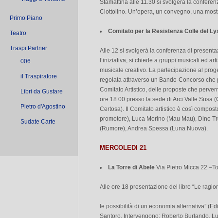
Stamattina alle 11.30 si svolgerà la conferen
Ciottolino. Un’opera, un convegno, una most
Primo Piano
Comitato per la Resistenza Colle del Ly
Teatro
Traspi Partner
Alle 12 si svolgerà la conferenza di presentaz
l’iniziativa, si chiede a gruppi musicali ed art
006
musicale creativo. La partecipazione al proget
il Traspiratore
regolata attraverso un Bando-Concorso che p
Comitato Artistico, delle proposte che perve
Libri da Gustare
ore 18.00 presso la sede di Arci Valle Susa (
Pietro d'Agostino
Certosa). Il Comitato artistico è così compost
promotore), Luca Morino (Mau Mau), Dino Tr
Sudate Carte
(Rumore), Andrea Spessa (Luna Nuova).
MERCOLEDI 21
La Torre di Abele
Via Pietro Micca 22 –To
Alle ore 18 presentazione del libro “Le ragion
le possibilità di un economia alternativa” (E
Santoro. Intervengono: Roberto Burlando, L