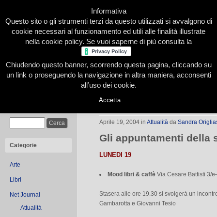
Informativa
Questo sito o gli strumenti terzi da questo utilizzati si avvalgono di
cookie necessari al funzionamento ed utili alle finalità illustrate
nella cookie policy. Se vuoi saperne di più consulta la
Chiudendo questo banner, scorrendo questa pagina, cliccando su
Home
Presentazione
Redazione
Le nostre firme
un link o proseguendo la navigazione in altra maniera, acconsenti
all’uso dei cookie.
Accetta
L’angolo letterario
Cerca
Aprile 19, 2004
in
Attualità
da
Sandra Origlia
Gli appuntamenti della 
Categorie
LUNEDI 19
Arte
Mood libri & caffè
Via Cesare Battisti 3/e
Libri
Stasera alle ore 19.30 si svolgerà un incont
Net Journal
Gambarotta e Giovanni Tesio
Attualità