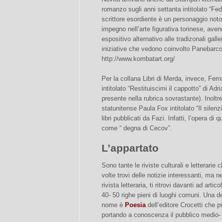
romanzo sugli anni settanta intitolato “Fe
scrittore esordiente è un personaggio noto
impegno nell’arte figurativa torinese, ave
espositivo alternativo alle tradizonali gall
iniziative che vedono coinvolto Panebarco
http://www.kombatart.org/
Per la collana Libri di Merda, invece, Fe
intitolato “Restituiscimi il cappotto” di Adr
presente nella rubrica sovrastante). Inoltr
statunitense Paula Fox intitolato “Il silenzi
libri pubblicati da Fazi. Infatti, l’opera d
come “ degna di Cecov”.
L’appartato
Sono tante le riviste culturali e letterarie c
volte trovi delle notizie interessanti, ma
rivista letteraria, ti ritrovi davanti ad arti
40- 50 righe pieni di luoghi comuni. Una d
nome è
Poesia
dell’editore Crocetti che 
portando a conoscenza il pubblico medio- c