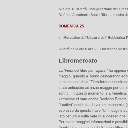
Alle ore 18 si terrà l’inaugurazione della ras
Blu” dell’Accademia Santa Rita. La mostra dur
DOMENICA 25
Mercatino dell’Usato e dell’ Hobbistica
P
Si terrà dalle ore 8 alle 20 Il mercatino destina
Libromercato
La “Fiera del libro per ragazzi” ha appena 
maggio, quando a Torino giungeranno editor
in occasione della “Fiera Internazionale d
stato anticipato ad inizio maggio per cui 
editrici, in questo momento, sia frenetica. 
kermesse ci sarà anche Bevivino Editore. 
“I cattivi” costituita da volumi economici (s
espresso da questa frase “Un indagine su
lato oscuro o dalla sete di successo che li h
Per avere maggiori informazioni è possibile
Novità arrivano anche da Stampa Alternat