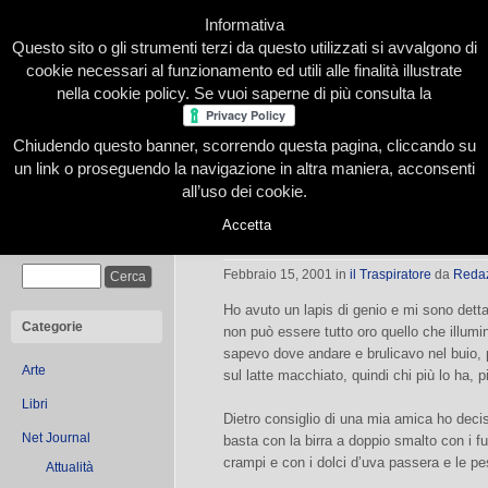
Informativa
Questo sito o gli strumenti terzi da questo utilizzati si avvalgono di
cookie necessari al funzionamento ed utili alle finalità illustrate
nella cookie policy. Se vuoi saperne di più consulta la
Chiudendo questo banner, scorrendo questa pagina, cliccando su
Home
Presentazione
Redazione
Le nostre firme
un link o proseguendo la navigazione in altra maniera, acconsenti
all’uso dei cookie.
Accetta
Lampi di luce
Cerca
Febbraio 15, 2001
in
il Traspiratore
da
Reda
Ho avuto un lapis di genio e mi sono detta
Categorie
non può essere tutto oro quello che illumi
sapevo dove andare e brulicavo nel buio, 
Arte
sul latte macchiato, quindi chi più lo ha, p
Libri
Dietro consiglio di una mia amica ho deci
Net Journal
basta con la birra a doppio smalto con i fun
crampi e con i dolci d’uva passera e le p
Attualità