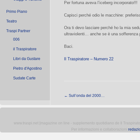
Per fortuna aveva l’iceberg incorporato!!!
Primo Piano
Capisci perché odio le macchine: preferis
Teatro
Ora ti devo lasciare perché ho la mia sedu
Traspi Partner
ultraviolenti… anche se è una sofferenza 
006
Baci.
il Traspiratore
Libri da Gustare
Il Traspiratore – Numero 22
Pietro d'Agostino
Sudate Carte
←
Sull’onda del 2000…
www.traspi.net [magazine on line - supplemento quotidiano de Il Traspiratore 
Per informazioni e collaborazioni
redazi