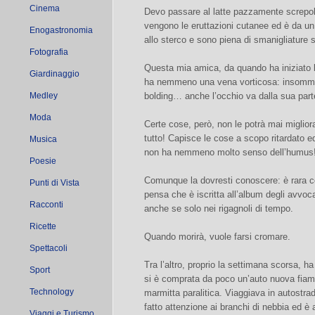
Cinema
Devo passare al latte pazzamente screpo
vengono le eruttazioni cutanee ed è da un
Enogastronomia
allo sterco e sono piena di smanigliature 
Fotografia
Questa mia amica, da quando ha iniziato la
Giardinaggio
ha nemmeno una vena vorticosa: insomma h
Medley
bolding… anche l’occhio va dalla sua part
Moda
Certe cose, però, non le potrà mai miglior
tutto! Capisce le cose a scopo ritardato 
Musica
non ha nemmeno molto senso dell’humus
Poesie
Comunque la dovresti conoscere: è rara co
Punti di Vista
pensa che è iscritta all’album degli avvocat
Racconti
anche se solo nei rigagnoli di tempo.
Ricette
Quando morirà, vuole farsi cromare.
Spettacoli
Tra l’altro, proprio la settimana scorsa, ha
Sport
si è comprata da poco un’auto nuova fiam
Technology
marmitta paralitica. Viaggiava in autostrad
fatto attenzione ai branchi di nebbia ed è 
Viaggi e Turismo