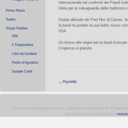
internazionale nei confronti dei Popoli Ind
Unite per la salvaguardia delle tradizioni e
Primo Piano
Teatro
Ospite abituale dei Fest Noz di Carnac, le
la band ha portato la sua keltic music con
Traspi Partner
USA.
006
Un ritorno alle origini per la band ricercate
il Traspiratore
L’ingresso è gratuito
Libri da Gustare
Pietro d'Agostino
Sudate Carte
←
Rigoletto
www.traspi.net [magazine on line - supplemento quotidiano de Il Traspiratore 
Per informazioni e collaborazioni
redazi