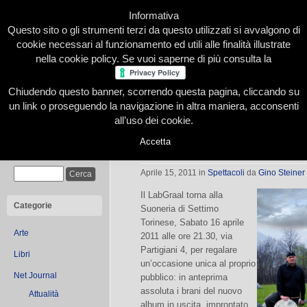
Informativa
Questo sito o gli strumenti terzi da questo utilizzati si avvalgono di
cookie necessari al funzionamento ed utili alle finalità illustrate
nella cookie policy. Se vuoi saperne di più consulta la
Chiudendo questo banner, scorrendo questa pagina, cliccando su
Home
Presentazione
Redazione
Le nostre firme
un link o proseguendo la navigazione in altra maniera, acconsenti
all’uso dei cookie.
Accetta
Labgraal alla Suoneria di Settimo
Cerca
Aprile 15, 2011
in
Spettacoli
da
Gino Steiner 
Il LabGraal torna alla
Categorie
Suoneria di Settimo
Torinese, Sabato 16 aprile
Arte
2011 alle ore 21.30, via
Partigiani 4, per regalare
Libri
un’occasione unica al proprio
Net Journal
pubblico: in anteprima
assoluta i brani del nuovo
Attualità
album in uscita, improntato