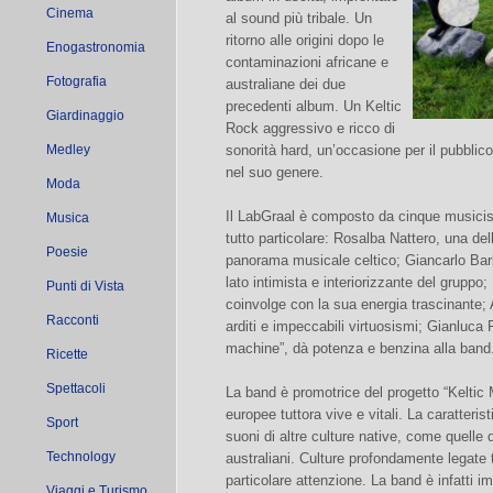
Cinema
al sound più tribale. Un
ritorno alle origini dopo le
Enogastronomia
contaminazioni africane e
Fotografia
australiane dei due
precedenti album. Un Keltic
Giardinaggio
Rock aggressivo e ricco di
Medley
sonorità hard, un’occasione per il pubblico
nel suo genere.
Moda
Il LabGraal è composto da cinque musicist
Musica
tutto particolare: Rosalba Nattero, una dell
Poesie
panorama musicale celtico; Giancarlo Barba
lato intimista e interiorizzante del gruppo;
Punti di Vista
coinvolge con la sua energia trascinante;
Racconti
arditi e impeccabili virtuosismi; Gianluca
machine”, dà potenza e benzina alla band
Ricette
Spettacoli
La band è promotrice del progetto “Keltic
europee tuttora vive e vitali. La caratteris
Sport
suoni di altre culture native, come quelle 
Technology
australiani. Culture profondamente legate t
particolare attenzione. La band è infatti i
Viaggi e Turismo