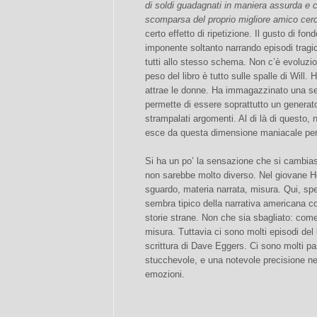
di soldi guadagnati in maniera assurda e
scomparsa del proprio migliore amico cer
certo effetto di ripetizione. Il gusto di fo
imponente soltanto narrando episodi tragi
tutti allo stesso schema. Non c’è evoluzi
peso del libro è tutto sulle spalle di Will
attrae le donne. Ha immagazzinato una ser
permette di essere soprattutto un generato
strampalati argomenti. Al di là di questo
esce da questa dimensione maniacale per 
Si ha un po’ la sensazione che si cambiasse
non sarebbe molto diverso. Nel giovane Ho
sguardo, materia narrata, misura. Qui, spe
sembra tipico della narrativa americana co
storie strane. Non che sia sbagliato: come 
misura. Tuttavia ci sono molti episodi del 
scrittura di Dave Eggers. Ci sono molti pass
stucchevole, e una notevole precisione nel
emozioni.