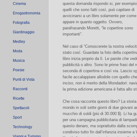
questa domanda rispondo si, per esempio)
Cinema
quelli che sono fatti così, può capitare di
Enogastronomia
avvicinarsi a un libro solamente per come
appare in quanto oggetto. Ovvero,
Fotografia
parafrasando Moretti, “le copertine sono
Giardinaggio
importanti”.
Medley
Nel caso di “Conoscerete la nostra velocit
Moda
stato così. Guardate la foto della copertina
libro inizia proprio da lì. Le parole che v
Musica
pubblicità o altro. Sono le prime frasi del
Poesie
seconda di copertina e così via. Lascio sp
facile accalappiare allodole con quello c
Punti di Vista
inciso, non è merito della Mondadori: navi
Racconti
la prima edizione americana è fatta allo 
Ricette
Che cosa racconta questo libro? La storia d
mondo in soli sette giorni di due giovani a
Spettacoli
mucchio di soldi (più di 30.000 $). Li h
Sport
per una campagna pubblicitaria di lampadin
questo denaro, ma soprattutto dalla scom
Technology
condiviso tutto fin dall’infanzia insieme a 
Viaggi e Turismo