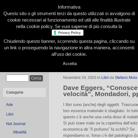
Informativa
Questo sito o gli strumenti terzi da questo utilizzati si avvalgono di
cookie necessari al funzionamento ed utili alle finalità illustrate
nella cookie policy. Se vuoi saperne di più consulta la
Chiudendo questo banner, scorrendo questa pagina, cliccando su
Home
Presentazione
Redazione
Le nostre firme
un link o proseguendo la navigazione in altra maniera, acconsenti
all’uso dei cookie.
Accetta
La velocità di Eggers
Cerca
Novembre 24, 2003
in
Libri
da
Stefano Mola
Dave Eggers, “Conoscer
Categorie
velocità”, Mondadori, p
I libri sono (anche) degli oggetti. Trascura
Arte
loro essenza materiale è sbagliato. In tutt
Libri
questo c’è anche una certa dose di malatt
Si può stare male se la copertina dell’edi
Net Journal
economica de “Il profumo” fa schifo? Se
Attualità
rispondiamo si, forse c’è del patologico (i