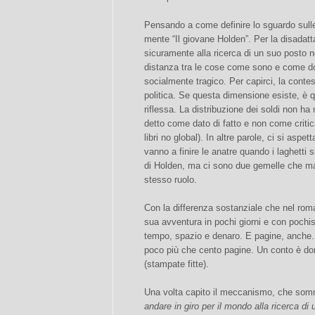
Pensando a come definire lo sguardo sulle 
mente “Il giovane Holden”. Per la disadatta
sicuramente alla ricerca di un suo posto n
distanza tra le cose come sono e come d
socialmente tragico. Per capirci, la conte
politica. Se questa dimensione esiste, è q
riflessa. La distribuzione dei soldi non h
detto come dato di fatto e non come critic
libri no global). In altre parole, ci si asp
vanno a finire le anatre quando i laghetti s
di Holden, ma ci sono due gemelle che ma
stesso ruolo.
Con la differenza sostanziale che nel ro
sua avventura in pochi giorni e con pochis
tempo, spazio e denaro. E pagine, anche.
poco più che cento pagine. Un conto è dom
(stampate fitte).
Una volta capito il meccanismo, che som
andare in giro per il mondo alla ricerca di