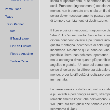
libertà di spostamento, si scontrano fin da 
scali. Prendono (ingenuamente) coscienza 
Primo Piano
mondo, non è scontato che ci sia un filo 
senza dover necessariamente passare per u
Teatro
di tempo e cambiamenti di destinazione.
Traspi Partner
Il libro è quindi il resoconto tragicomico de
006
“strani”. E c’è una finalità. Non si tratta so
il Traspiratore
cinque continenti diversi e poi tornare indi
questa montagna incombente di soldi rega
Libri da Gustare
incontrano. Ma anche qui ci sono dei vinco
Pietro d'Agostino
possibile libero, non richiesto, spontaneo.
ma la consegna deve quanto più possibile
Sudate Carte
angelico e gratuito. Un atto cui comunq
senso di colpa per la differenza abissale 
mondo, e per la difficoltà di realizzare qu
immaginata.
La narrazione è condotta dal punto di vista 
e più eventi e personaggi assurdi, strampa
romanticamente ironici che coinvolgono i du
Will, primi fra tutti quelli che hanno a ch
scomparsa di Jack.