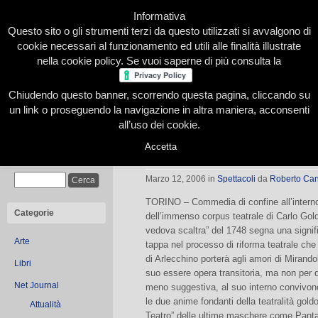
Informativa
Questo sito o gli strumenti terzi da questo utilizzati si avvalgono di
cookie necessari al funzionamento ed utili alle finalità illustrate
nella cookie policy. Se vuoi saperne di più consulta la
Chiudendo questo banner, scorrendo questa pagina, cliccando su
Home
Presentazione
Redazione
Le nostre firme
un link o proseguendo la navigazione in altra maniera, acconsenti
all’uso dei cookie.
Accetta
La Vedova Scaltra
Cerca
Marzo 12, 2006
in
Spettacoli
da
Roberto Ca
TORINO – Commedia di confine all’intern
Categorie
dell’immenso corpus teatrale di Carlo Gold
vedova scaltra” del 1748 segna una signif
Arte
tappa nel processo di riforma teatrale che 
di Arlecchino porterà agli amori di Mirando
Libri
suo essere opera transitoria, ma non per 
Net Journal
meno suggestiva, al suo interno convivon
le due anime fondanti della teatralità goldo
Attualità
Teatro” delle ultime maschere come Pant