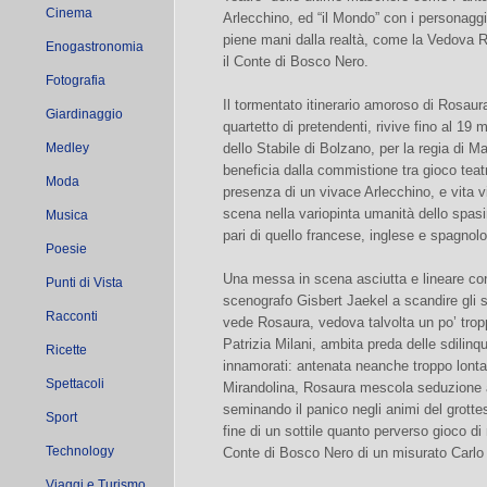
Cinema
Arlecchino, ed “il Mondo” con i personaggi 
piene mani dalla realtà, come la Vedova 
Enogastronomia
il Conte di Bosco Nero.
Fotografia
Il tormentato itinerario amoroso di Rosaura
Giardinaggio
quartetto di pretendenti, rivive fino al 19 
Medley
dello Stabile di Bolzano, per la regia di M
beneficia dalla commistione tra gioco teatr
Moda
presenza di un vivace Arlecchino, e vita 
scena nella variopinta umanità dello spas
Musica
pari di quello francese, inglese e spagnolo
Poesie
Una messa in scena asciutta e lineare con
Punti di Vista
scenografo Gisbert Jaekel a scandire gli 
Racconti
vede Rosaura, vedova talvolta un po’ tropp
Patrizia Milani, ambita preda delle sdilinqu
Ricette
innamorati: antenata neanche troppo lonta
Spettacoli
Mirandolina, Rosaura mescola seduzione a 
seminando il panico negli animi del grottes
Sport
fine di un sottile quanto perverso gioco di r
Technology
Conte di Bosco Nero di un misurato Carlo
Viaggi e Turismo