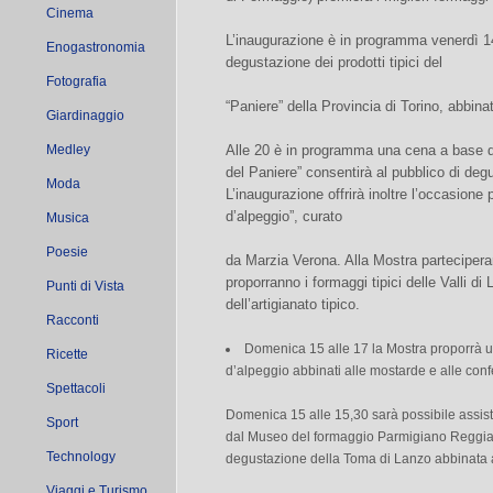
Cinema
L’inaugurazione è in programma venerdì 14
Enogastronomia
degustazione dei prodotti tipici del
Fotografia
“Paniere” della Provincia di Torino, abbin
Giardinaggio
Medley
Alle 20 è in programma una cena a base dei
del Paniere” consentirà al pubblico di degu
Moda
L’inaugurazione offrirà inoltre l’occasione 
d’alpeggio”, curato
Musica
Poesie
da Marzia Verona. Alla Mostra partecipera
proporranno i formaggi tipici delle Valli di
Punti di Vista
dell’artigianato tipico.
Racconti
Domenica 15 alle 17 la Mostra proporrà u
Ricette
d’alpeggio abbinati alle mostarde e alle conf
Spettacoli
Domenica 15 alle 15,30 sarà possibile assiste
Sport
dal Museo del formaggio Parmigiano Reggian
Technology
degustazione della Toma di Lanzo abbinata al
Viaggi e Turismo