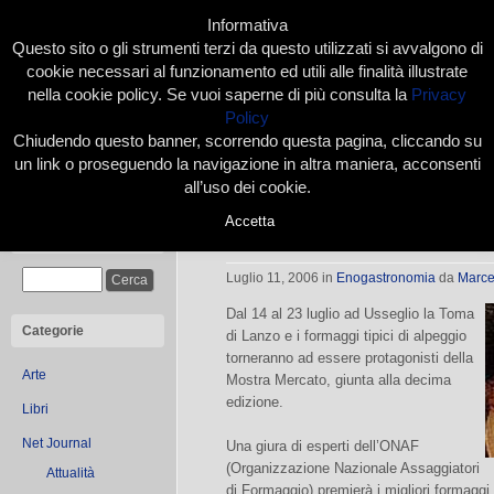
Informativa
Questo sito o gli strumenti terzi da questo utilizzati si avvalgono di
cookie necessari al funzionamento ed utili alle finalità illustrate
nella cookie policy. Se vuoi saperne di più consulta la
Privacy
Policy
Chiudendo questo banner, scorrendo questa pagina, cliccando su
Home
Presentazione
Redazione
Le nostre firme
un link o proseguendo la navigazione in altra maniera, acconsenti
all’uso dei cookie.
Accetta
La toma di Lanzo ad Usseglio
Cerca
Luglio 11, 2006
in
Enogastronomia
da
Marce
Dal 14 al 23 luglio ad Usseglio la Toma
Categorie
di Lanzo e i formaggi tipici di alpeggio
torneranno ad essere protagonisti della
Arte
Mostra Mercato, giunta alla decima
edizione.
Libri
Net Journal
Una giura di esperti dell’ONAF
(Organizzazione Nazionale Assaggiatori
Attualità
di Formaggio) premierà i migliori formaggi b