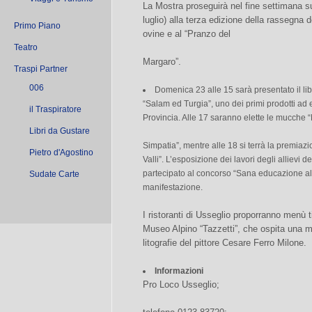
La Mostra proseguirà nel fine settimana 
luglio) alla terza edizione della rassegna 
Primo Piano
ovine e al “Pranzo del
Teatro
Margaro”.
Traspi Partner
006
Domenica 23 alle 15 sarà presentato il l
“Salam ed Turgia”, uno dei primi prodotti ad e
il Traspiratore
Provincia. Alle 17 saranno elette le mucche 
Libri da Gustare
Simpatia”, mentre alle 18 si terrà la premiazi
Pietro d'Agostino
Valli”. L’esposizione dei lavori degli allievi 
partecipato al concorso “Sana educazione ali
Sudate Carte
manifestazione.
I ristoranti di Usseglio proporranno menù tip
Museo Alpino “Tazzetti”, che ospita una m
litografie del pittore Cesare Ferro Milone.
Informazioni
Pro Loco Usseglio;