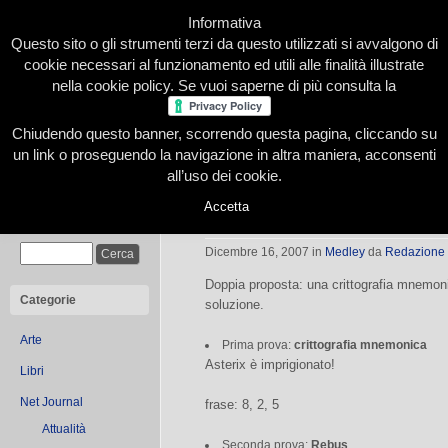
Informativa
Questo sito o gli strumenti terzi da questo utilizzati si avvalgono di
cookie necessari al funzionamento ed utili alle finalità illustrate
nella cookie policy. Se vuoi saperne di più consulta la
Chiudendo questo banner, scorrendo questa pagina, cliccando su
Home
Presentazione
Redazione
Le nostre firme
un link o proseguendo la navigazione in altra maniera, acconsenti
all’uso dei cookie.
Accetta
La sfida dell’enigmista
Cerca
Dicembre 16, 2007
in
Medley
da
Redazione
Doppia proposta: una crittografia mnemoni
Categorie
soluzione.
Arte
Prima prova:
crittografia mnemonica
Asterix è imprigionato!
Libri
Net Journal
frase: 8, 2, 5
Attualità
Seconda prova:
Rebus