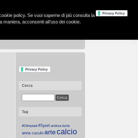
la cookie policy. Se vuoi saperne di più consulta la
 maniera, acconsenti all’uso dei cookie.
Cerca
Tag
#Sport
#Olimpiadi
andrea borla
calcio
arte
anna cuculo