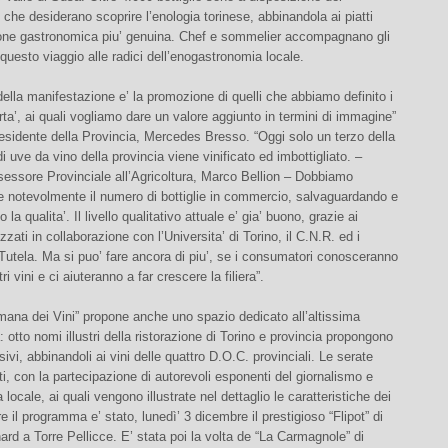
che desiderano scoprire l’enologia torinese, abbinandola ai piatti
zione gastronomica piu’ genuina. Chef e sommelier accompagnano gli
 questo viaggio alle radici dell’enogastronomia locale.
’ della manifestazione e’ la promozione di quelli che abbiamo definito i
porta’, ai quali vogliamo dare un valore aggiunto in termini di immagine”
esidente della Provincia, Mercedes Bresso. “Oggi solo un terzo della
i uve da vino della provincia viene vinificato ed imbottigliato. –
sessore Provinciale all’Agricoltura, Marco Bellion – Dobbiamo
e notevolmente il numero di bottiglie in commercio, salvaguardando e
a qualita’. Il livello qualitativo attuale e’ gia’ buono, grazie ai
izzati in collaborazione con l’Universita’ di Torino, il C.N.R. ed i
Tutela. Ma si puo’ fare ancora di piu’, se i consumatori conosceranno
ri vini e ci aiuteranno a far crescere la filiera”.
mana dei Vini” propone anche uno spazio dedicato all’altissima
 otto nomi illustri della ristorazione di Torino e provincia propongono
ivi, abbinandoli ai vini delle quattro D.O.C. provinciali. Le serate
ti, con la partecipazione di autorevoli esponenti del giornalismo e
locale, ai quali vengono illustrate nel dettaglio le caratteristiche dei
re il programma e’ stato, lunedì’ 3 dicembre il prestigioso “Flipot” di
rd a Torre Pellicce. E’ stata poi la volta de “La Carmagnole” di