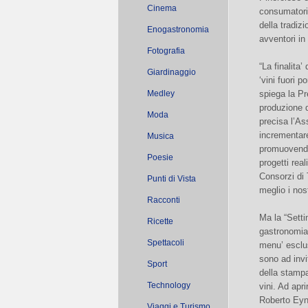
Cinema
consumatori 
della tradi
Enogastronomia
avventori in
Fotografia
“La finalita
Giardinaggio
‘vini fuori 
Medley
spiega la Pr
produzione d
Moda
precisa l’As
incrementar
Musica
promuovendo l
Poesie
progetti real
Consorzi di 
Punti di Vista
meglio i nost
Racconti
Ma la “Setti
Ricette
gastronomia:
Spettacoli
menu’ esclus
sono ad invi
Sport
della stampa 
Technology
vini. Ad apri
Roberto Eyna
Viaggi e Turismo