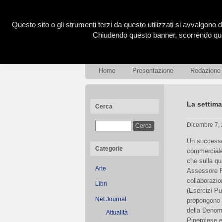
Questo sito o gli strumenti terzi da questo utilizzati si avvalgono d
Chiudendo questo banner, scorrendo ques
Home
Presentazione
Redazione
La settima
Cerca
Dicembre 7,
Un successo
Categorie
commerciale 
che sulla qu
Arte
Assessore Pr
collaborazio
Libri
(Esercizi Pub
Net Journal
propongono d
della Denomi
Attualità
Pinerolese e