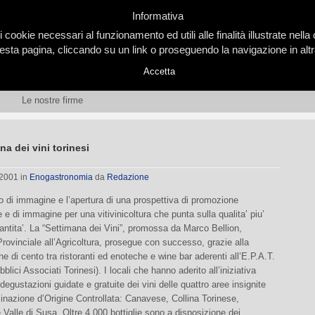
Informativa
i cookie necessari al funzionamento ed utili alle finalità illustrate nel
ta pagina, cliccando su un link o proseguendo la navigazione in altra
Accetta
Le nostre firme
na dei vini torinesi
 2001
in
Enogastronomia
da
Redazione
 di immagine e l’apertura di una prospettiva di promozione
e di immagine per una vitivinicoltura che punta sulla qualita’ piu’
antita’. La “Settimana dei Vini”, promossa da Marco Bellion,
ovinciale all’Agricoltura, prosegue con successo, grazie alla
ne di cento tra ristoranti ed enoteche e wine bar aderenti all’E.P.A.T.
blici Associati Torinesi). I locali che hanno aderito all’iniziativa
egustazioni guidate e gratuite dei vini delle quattro aree insignite
nazione d’Origine Controllata: Canavese, Collina Torinese,
 Valle di Susa. Oltre 4.000 bottiglie sono a disposizione dei