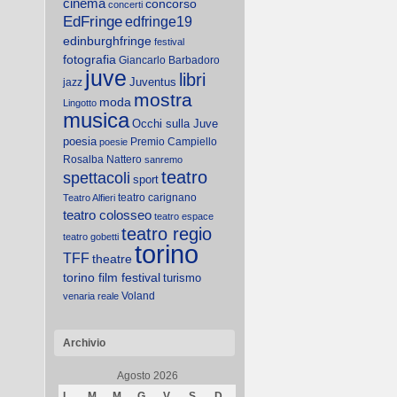
cinema
concorso
concerti
EdFringe
edfringe19
edinburghfringe
festival
fotografia
Giancarlo Barbadoro
juve
libri
Juventus
jazz
mostra
moda
Lingotto
musica
Occhi sulla Juve
poesia
Premio Campiello
poesie
Rosalba Nattero
sanremo
teatro
spettacoli
sport
teatro carignano
Teatro Alfieri
teatro colosseo
teatro espace
teatro regio
teatro gobetti
torino
TFF
theatre
torino film festival
turismo
Voland
venaria reale
Archivio
Agosto 2026
L
M
M
G
V
S
D