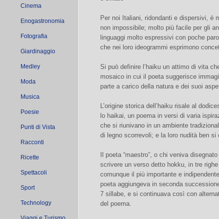
Cinema
Per noi Italiani, ridondanti e dispersivi, è
Enogastronomia
non impossibile; molto più facile per gli a
Fotografia
linguaggi molto espressivi con poche paro
che nei loro ideogrammi esprimono concetti
Giardinaggio
Medley
Si può definire l’haiku un attimo di vita c
mosaico in cui il poeta suggerisce immagi
Moda
parte a carico della natura e dei suoi aspet
Musica
L’origine storica dell’haiku risale al dod
Poesie
lo haikai, un poema in versi di varia ispi
che si riunivano in un ambiente tradiziona
Punti di Vista
di legno scorrevoli; e la loro nudità ben si
Racconti
Il poeta “maestro”, o chi veniva disegnato
Ricette
scrivere un verso detto hokku, in tre righe
Spettacoli
comunque il più importante e indipendente
poeta aggiungeva in seconda successione
Sport
7 sillabe, e si continuava così con alternat
Technology
del poema.
Viaggi e Turismo