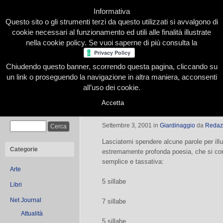
Informativa
Questo sito o gli strumenti terzi da questo utilizzati si avvalgono di
cookie necessari al funzionamento ed utili alle finalità illustrate
nella cookie policy. Se vuoi saperne di più consulta la
Chiudendo questo banner, scorrendo questa pagina, cliccando su
Home
Presentazione
Redazione
Le nostre firme
un link o proseguendo la navigazione in altra maniera, acconsenti
all’uso dei cookie.
Accetta
La poesia Haiku
Cerca
Settembre 3, 2001
in
Giardinaggio
da
Redaz
Lasciatemi spendere alcune parole per ill
Categorie
estremamente profonda poesia, che si com
semplice e tassativa:
Arte
5 sillabe
Libri
Net Journal
7 sillabe
Attualità
5 sillabe