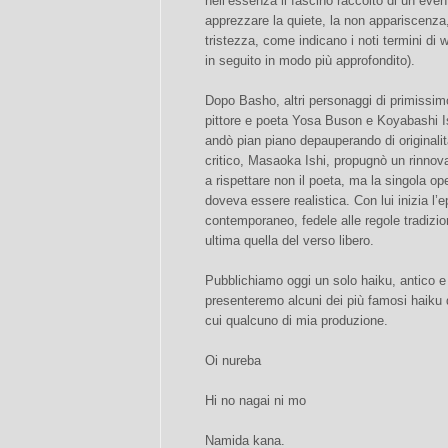
nell’essenza il fascino raccolto di un eve
apprezzare la quiete, la non appariscenza, 
tristezza, come indicano i noti termini di
in seguito in modo più approfondito).
Dopo Basho, altri personaggi di primissim
pittore e poeta Yosa Buson e Koyabashi Is
andò pian piano depauperando di originali
critico, Masaoka Ishi, propugnò un rinnov
a rispettare non il poeta, ma la singola op
doveva essere realistica. Con lui inizia l
contemporaneo, fedele alle regole tradizion
ultima quella del verso libero.
Pubblichiamo oggi un solo haiku, antico e
presenteremo alcuni dei più famosi haiku 
cui qualcuno di mia produzione.
Oi nureba
Hi no nagai ni mo
Namida kana.