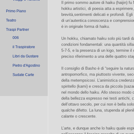
Il primo sommo autore di haiku (haijin) f
hokku artistici, di poesia atta a esprimere
Primo Piano
brevità,sentimenti delicati e profondi. Egl
Teatro
di un’autentica conoscenza e comprensione 
è in originale forma di haiku.
Traspi Partner
006
Un hokku, chiamato haiku solo più tardi d
condizioni fondamentali: una quantità silla
il Traspiratore
5-7-5, e la presenza di un kigo, termine il
Libri da Gustare
preciso riferimento a una delle quattro sta
Pietro d'Agostino
Il consiglio di Basho è di “seguire la natu
antropomorfico, ma piuttosto vivente, seco
Sudate Carte
della metempsicosi. L’animistica credenza 
spiritello (kami) e cresca da piccola (saza
nel mondo dello haiku. Allo stesso modo co
della bellezza espresso nei testi antichi, 
dell’ottavo secolo, per cui non è bella so
qualche difetto. La luna, stupenda al plen
calante o crescente.
L’arte, e dunque anche lo haiku quale espr