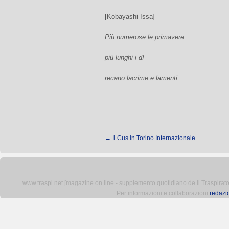
[Kobayashi Issa]
Più numerose le primavere
più lunghi i dì
recano lacrime e lamenti.
←
Il Cus in Torino Internazionale
www.traspi.net [magazine on line - supplemento quotidiano de Il Traspiratore 
Per informazioni e collaborazioni
redazi